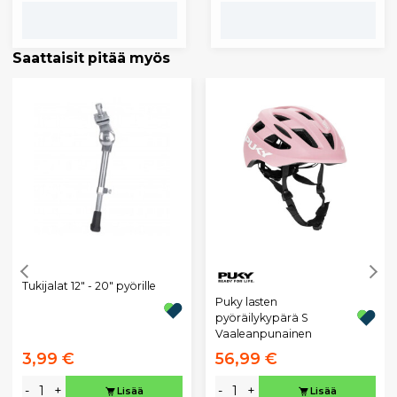
Saattaisit pitää myös
Tukijalat 12" - 20" pyörille
Puky lasten
pyöräilykypärä S
Vaaleanpunainen
3,99 €
56,99 €
-
+
-
+
Lisää
Lisää