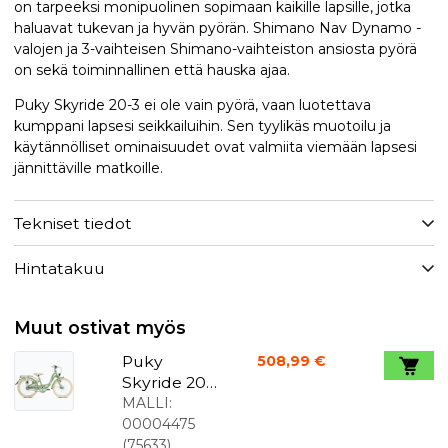
on tarpeeksi monipuolinen sopimaan kaikille lapsille, jotka
haluavat tukevan ja hyvän pyörän. Shimano Nav Dynamo -
valojen ja 3-vaihteisen Shimano-vaihteiston ansiosta pyörä
on sekä toiminnallinen että hauska ajaa.
Puky Skyride 20-3 ei ole vain pyörä, vaan luotettava
kumppani lapsesi seikkailuihin. Sen tyylikäs muotoilu ja
käytännölliset ominaisuudet ovat valmiita viemään lapsesi
jännittäville matkoille.
Tekniset tiedot
Hintatakuu
Muut ostivat myös
Puky
508,99 €
Skyride 20-
3 Klassinen
MALLI:
lasten
00004475
polkupyörä
(
75633
)