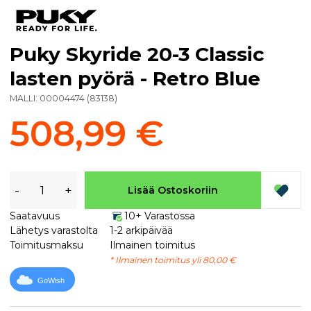
Puky Skyride 20-3 Classic
lasten pyörä - Retro Blue
MALLI:
00004474
(
83138
)
508,99 €
-
+
Lisää Ostoskoriin
Saatavuus
10+ Varastossa
Lähetys varastolta
1-2 arkipäivää
Toimitusmaksu
Ilmainen toimitus
* Ilmainen toimitus yli 80,00 €
GoWish