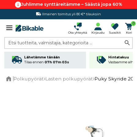
Juhlimme synttäreitämme – Säästä jopa 60%
Ilmainen toimitus yli 80 €* tilauksiin
Hintatakuu
0
Ota yhteyttä
Kirjaudu
Suosikit
Kori
Etsi tuotteita, valmistajia, kategorioita ...
Lähetämme tänään
Hintatakuu
Tilaa ennen
07h 07m 03s
Vastaamme alhai
Polkupyörät
Lasten polkupyörät
Puky Skyride 20-3
Home