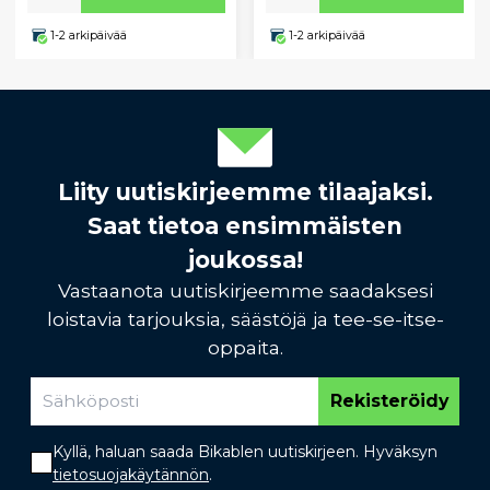
1-2 arkipäivää
1-2 arkipäivää
Liity uutiskirjeemme tilaajaksi.
Saat tietoa ensimmäisten
joukossa!
Vastaanota uutiskirjeemme saadaksesi
loistavia tarjouksia, säästöjä ja tee-se-itse-
oppaita.
Rekisteröidy
Kyllä, haluan saada Bikablen uutiskirjeen. Hyväksyn
tietosuojakäytännön
.