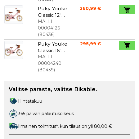
Retro
Puky Youke
260,99 €
Vihreä
Classic 12"
Lasten
MALLI:
pyörä
00004126
Vaaleanpun
(
80436
)
ainen
Puky Youke
295,99 €
Classic 16"
Lasten
MALLI:
pyörä
00004240
Vaaleanpun
(
80439
)
ainen
Valitse parasta, valitse Bikable.
Hintatakuu
365 päivän palautusoikeus
Ilmainen toimitus*, kun tilaus on yli 80,00 €