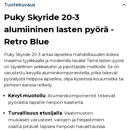
Tuotekuvaus
Puky Skyride 20-3
alumiininen lasten pyörä -
Retro Blue
Puky Skyride 20-3 antaa lapsellesi mahdollisuuden kokea
maailma tyylikkäällä ja modernilla tavalla! Tämä lasten pyörä
on täydellinen seikkailuihin ja päivittäisille matkoille. Se on
varustettu kevyillä alumiinikomponenteilla, jotka tekevät
pyöräilystä helppoa lapsellesi, olipa kyseessä koulumatka tai
perheen kanssa retkeily.
Kevyt muotoilu
: Alumiinikomponentit tekevät
pyörästä lapsille helpon käsitellä.
Turvallisuus etusijalla
: Vaatimusten
mukaiset varusteet valojen ja heijastimien
osalta pitävät lapsesi helposti havaittavissa.