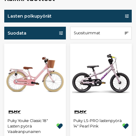
Lasten polkupyörät
Suodata
Suosituimmat
Puky Youke Classic 18"
Puky LS-PRO lastenpyörä
Lasten pyörä
14" Pearl Pink
Vaaleanpunainen