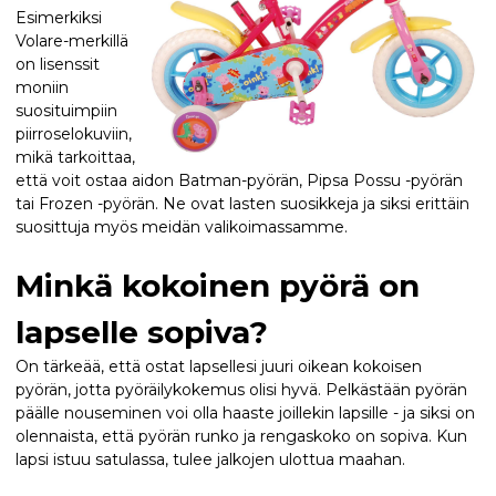
Esimerkiksi
Volare-merkillä
on lisenssit
moniin
suosituimpiin
piirroselokuviin,
mikä tarkoittaa,
että voit ostaa aidon Batman-pyörän, Pipsa Possu -pyörän
tai Frozen -pyörän. Ne ovat lasten suosikkeja ja siksi erittäin
suosittuja myös meidän valikoimassamme.
Minkä kokoinen pyörä on
lapselle sopiva?
On tärkeää, että ostat lapsellesi juuri oikean kokoisen
pyörän, jotta pyöräilykokemus olisi hyvä. Pelkästään pyörän
päälle nouseminen voi olla haaste joillekin lapsille - ja siksi on
olennaista, että pyörän runko ja rengaskoko on sopiva. Kun
lapsi istuu satulassa, tulee jalkojen ulottua maahan.