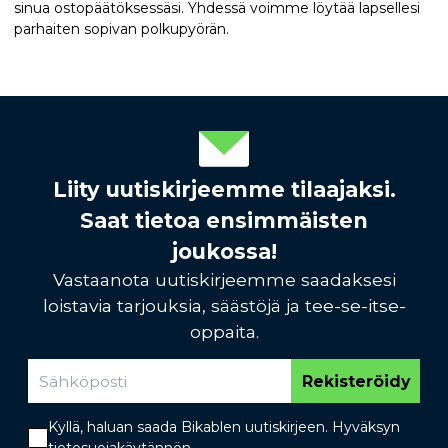
sinua ostopäätöksessäsi. Yhdessä voimme löytää lapsellesi
parhaiten sopivan polkupyörän.
Liity uutiskirjeemme tilaajaksi.
Saat tietoa ensimmäisten
joukossa!
Vastaanota uutiskirjeemme saadaksesi
loistavia tarjouksia, säästöjä ja tee-se-itse-
oppaita.
Rekisteröidy
Kyllä, haluan saada Bikablen uutiskirjeen. Hyväksyn