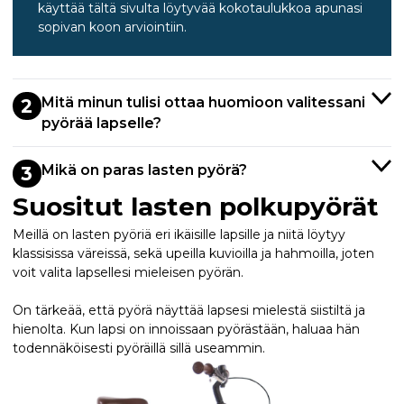
käyttää tältä sivulta löytyvää kokotaulukkoa apunasi
sopivan koon arviointiin.
Mitä minun tulisi ottaa huomioon valitessani
2
pyörää lapselle?
Mikä on paras lasten pyörä?
3
Suositut lasten polkupyörät
Meillä on lasten pyöriä eri ikäisille lapsille ja niitä löytyy
klassisissa väreissä, sekä upeilla kuvioilla ja hahmoilla, joten
voit valita lapsellesi mieleisen pyörän.
On tärkeää, että pyörä näyttää lapsesi mielestä siistiltä ja
hienolta. Kun lapsi on innoissaan pyörästään, haluaa hän
todennäköisesti pyöräillä sillä useammin.