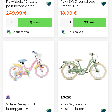
Puky Youke 16" Lasten
Puky SW 3 -turvalippu
polkupyörä vihreä
Breezy Blue
249,99 €
18,99 €
-
+
-
+
Lisää
Lisää
1-2 arkipäivää
1-2 arkipäivää
Puky Skyride 20-3
Volare Disney Stitch
Klassinen lasten
lastenpyörä 16''