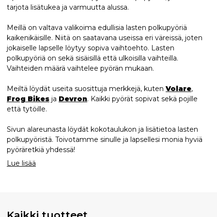
tarjota lisätukea ja varmuutta alussa.
Meillä on valtava valikoima edullisia lasten polkupyöriä
kaikenikäisille. Niitä on saatavana useissa eri väreissä, joten
jokaiselle lapselle löytyy sopiva vaihtoehto. Lasten
polkupyöriä on sekä sisäisillä että ulkoisilla vaihteilla.
Vaihteiden määrä vaihtelee pyörän mukaan.
Meiltä löydät useita suosittuja merkkejä, kuten
Volare
,
Frog Bikes
ja
Devron
. Kaikki pyörät sopivat sekä pojille
että tytöille.
Sivun alareunasta löydät kokotaulukon ja lisätietoa lasten
polkupyöristä. Toivotamme sinulle ja lapsellesi monia hyviä
pyöräretkiä yhdessä!
Lue lisää
Kaikki tuotteet