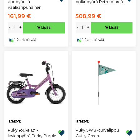
polkupyörä Retro Vihreä
apupyörillä
vaaleanpunainen
161,99 €
508,99 €
-
+
-
+
Lisää
Lisää
1-2 arkipäivää
1-2 arkipäivää
Puky Youke 12" -
Puky SW 3 -turvalippu
lastenpyörä Perky Purple
Gutsy Green