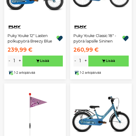
Puky Youke 12" Lasten
Puky Youke Classic 18" -
polkupyörä Breezy Blue
pyörä lapsille Sininen
239,99 €
260,99 €
-
+
-
+
Lisää
Lisää
1-2 arkipäivää
1-2 arkipäivää