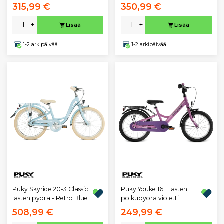
315,99 €
350,99 €
-
+
-
+
Lisää
Lisää
1-2 arkipäivää
1-2 arkipäivää
Puky Skyride 20-3 Classic
Puky Youke 16" Lasten
lasten pyörä - Retro Blue
polkupyörä violetti
508,99 €
249,99 €