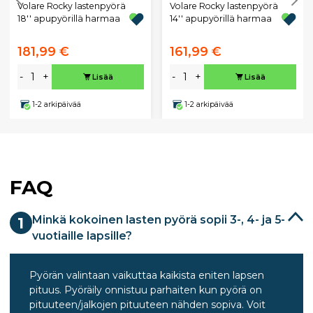
Volare Rocky lastenpyörä
Volare Rocky lastenpyörä
18'' apupyörillä harmaa
14'' apupyörillä harmaa
181,99 €
161,99 €
-
+
-
+
Lisää
Lisää
1-2 arkipäivää
1-2 arkipäivää
FAQ
Minkä kokoinen lasten pyörä sopii 3-, 4- ja 5-
1
vuotiaille lapsille?
Pyörän valintaan vaikuttaa kaikista eniten lapsen
pituus. Pyöräily onnistuu parhaiten kun pyörä on
pituuteen/jalkojen pituuteen nähden sopiva. Voit