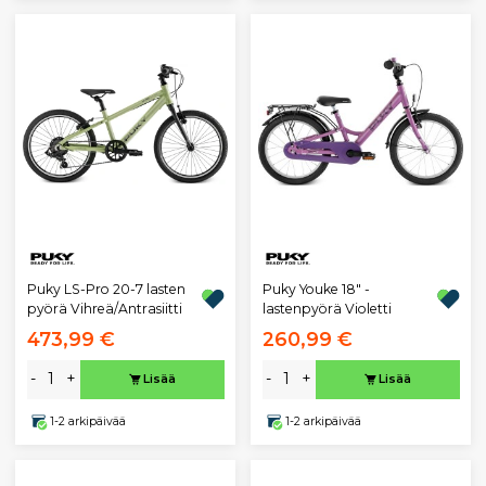
Puky LS-Pro 20-7 lasten
Puky Youke 18" -
pyörä Vihreä/Antrasiitti
lastenpyörä Violetti
473,99 €
260,99 €
-
+
-
+
Lisää
Lisää
1-2 arkipäivää
1-2 arkipäivää