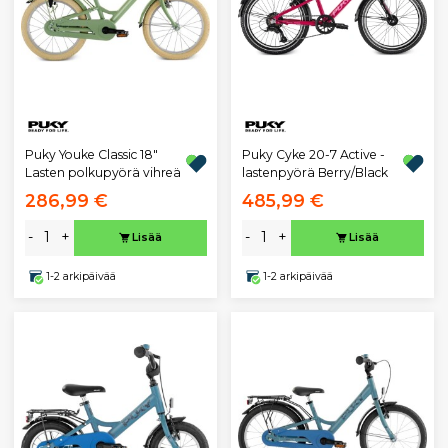
Puky Youke Classic 18"
Puky Cyke 20-7 Active -
Lasten polkupyörä vihreä
lastenpyörä Berry/Black
286,99 €
485,99 €
-
+
-
+
Lisää
Lisää
1-2 arkipäivää
1-2 arkipäivää