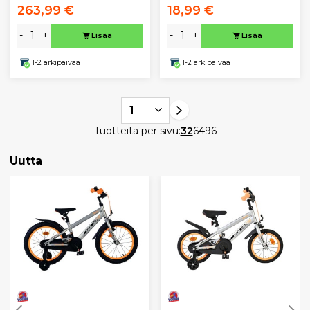
263,99 €
18,99 €
-
+
-
+
Lisää
Lisää
1-2 arkipäivää
1-2 arkipäivää
1
Tuotteita per sivu:
32
64
96
Uutta