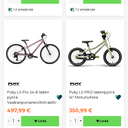
1-2 arkipäivää
1-2 arkipäivää
Puky LS-Pro 24-8 lasten
Puky LS-PRO lastenpyörä
pyörä
14" Mintunvihreä
Vaaleanpunainen/Antrasiitti
497,99 €
350,99 €
-
+
-
+
Lisää
Lisää