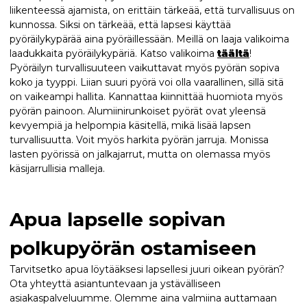
liikenteessä ajamista, on erittäin tärkeää, että turvallisuus on
kunnossa. Siksi on tärkeää, että lapsesi käyttää
pyöräilykypärää aina pyöräillessään. Meillä on laaja valikoima
laadukkaita pyöräilykypäriä. Katso valikoima
täältä
!
Pyöräilyn turvallisuuteen vaikuttavat myös pyörän sopiva
koko ja tyyppi. Liian suuri pyörä voi olla vaarallinen, sillä sitä
on vaikeampi hallita. Kannattaa kiinnittää huomiota myös
pyörän painoon. Alumiinirunkoiset pyörät ovat yleensä
kevyempiä ja helpompia käsitellä, mikä lisää lapsen
turvallisuutta. Voit myös harkita pyörän jarruja. Monissa
lasten pyörissä on jalkajarrut, mutta on olemassa myös
käsijarrullisia malleja.
Apua lapselle sopivan
polkupyörän ostamiseen
Tarvitsetko apua löytääksesi lapsellesi juuri oikean pyörän?
Ota yhteyttä asiantuntevaan ja ystävälliseen
asiakaspalveluumme. Olemme aina valmiina auttamaan