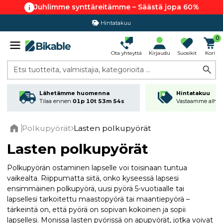
Juhlimme synttäreitämme – Säästä jopa 60%
Hintatakuu
0
Ota yhteyttä
Kirjaudu
Suosikit
Kori
Etsi tuotteita, valmistajia, kategorioita ...
Lähetämme huomenna
Hintatakuu
Tilaa ennen
01p 10t 53m 53s
Vastaamme alhai
Polkupyörät
Lasten polkupyörät
Home
Lasten polkupyörät
Polkupyörän ostaminen lapselle voi toisinaan tuntua
vaikealta. Riippumatta siitä, onko kyseessä lapsesi
ensimmäinen polkupyörä, uusi pyörä 5-vuotiaalle tai
lapsellesi tarkoitettu maastopyörä tai maantiepyörä –
tärkeintä on, että pyörä on sopivan kokoinen ja sopii
lapsellesi. Monissa lasten pyörissä on apupyörät, jotka voivat