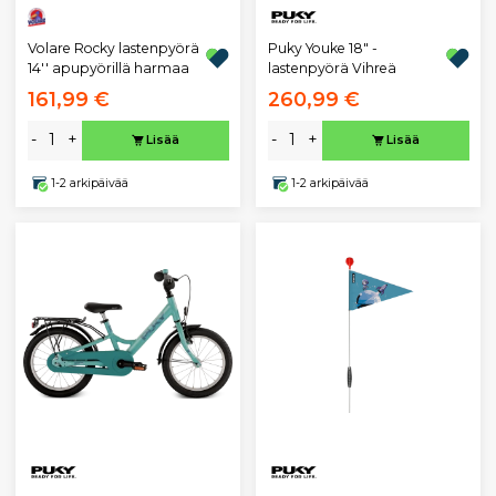
Puky Youke 18" -
Volare Rocky lastenpyörä
lastenpyörä Vihreä
14'' apupyörillä harmaa
161,99 €
260,99 €
-
+
-
+
Lisää
Lisää
1-2 arkipäivää
1-2 arkipäivää