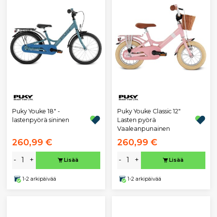
Puky Youke 18" -
Puky Youke Classic 12"
lastenpyörä sininen
Lasten pyörä
Vaaleanpunainen
260,99 €
260,99 €
-
+
-
+
Lisää
Lisää
1-2 arkipäivää
1-2 arkipäivää