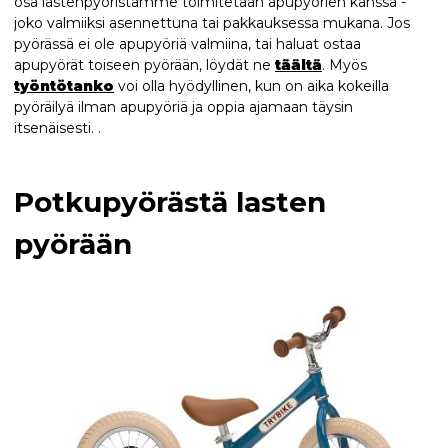
osa lastenpyöristämme toimitetaan apupyörien kanssa -
joko valmiiksi asennettuna tai pakkauksessa mukana. Jos
pyörässä ei ole apupyöriä valmiina, tai haluat ostaa
apupyörät toiseen pyörään, löydät ne
täältä
. Myös
työntötanko
voi olla hyödyllinen, kun on aika kokeilla
pyöräilyä ilman apupyöriä ja oppia ajamaan täysin
itsenäisesti. .
Potkupyörästä lasten
pyörään