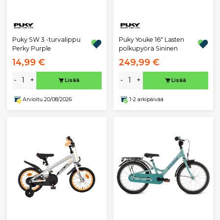
Puky SW 3 -turvalippu
Puky Youke 16" Lasten
Perky Purple
polkupyörä Sininen
14,99 €
249,99 €
-
+
-
+
Lisää
Lisää
Arvioitu 20/08/2026
1-2 arkipäivää