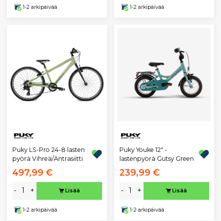
1-2 arkipäivää
1-2 arkipäivää
Puky LS-Pro 24-8 lasten
Puky Youke 12" -
pyörä Vihreä/Antrasiitti
lastenpyörä Gutsy Green
497,99 €
239,99 €
-
+
-
+
Lisää
Lisää
1-2 arkipäivää
1-2 arkipäivää