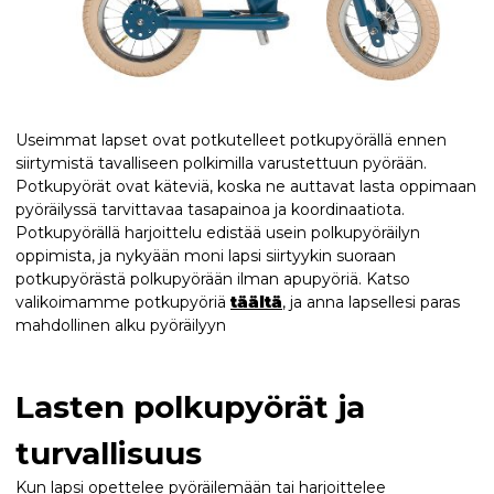
Useimmat lapset ovat potkutelleet potkupyörällä ennen
siirtymistä tavalliseen polkimilla varustettuun pyörään.
Potkupyörät ovat käteviä, koska ne auttavat lasta oppimaan
pyöräilyssä tarvittavaa tasapainoa ja koordinaatiota.
Potkupyörällä harjoittelu edistää usein polkupyöräilyn
oppimista, ja nykyään moni lapsi siirtyykin suoraan
potkupyörästä polkupyörään ilman apupyöriä. Katso
valikoimamme potkupyöriä
täältä
, ja anna lapsellesi paras
mahdollinen alku pyöräilyyn
Lasten polkupyörät ja
turvallisuus
Kun lapsi opettelee pyöräilemään tai harjoittelee