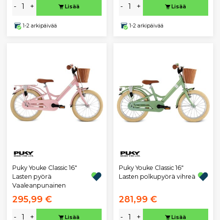
-
+
-
+
Lisää
Lisää
1-2 arkipäivää
1-2 arkipäivää
Puky Youke Classic 16"
Puky Youke Classic 16"
Lasten pyörä
Lasten polkupyörä vihreä
Vaaleanpunainen
295,99 €
281,99 €
-
+
-
+
Lisää
Lisää