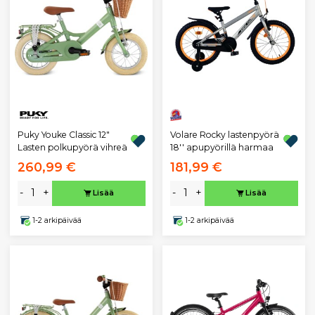
Puky Youke Classic 12"
Volare Rocky lastenpyörä
Lasten polkupyörä vihreä
18'' apupyörillä harmaa
260,99 €
181,99 €
-
+
-
+
Lisää
Lisää
1-2 arkipäivää
1-2 arkipäivää