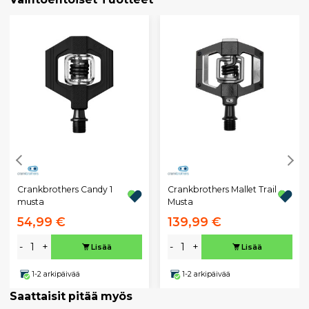
Crankbrothers Candy 1
Crankbrothers Mallet Trail
musta
Musta
54,99 €
139,99 €
-
+
-
+
Lisää
Lisää
1-2 arkipäivää
1-2 arkipäivää
Saattaisit pitää myös