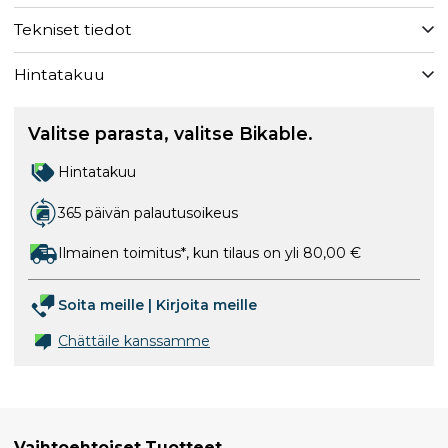
Tekniset tiedot
Hintatakuu
Valitse parasta, valitse Bikable.
Hintatakuu
365 päivän palautusoikeus
Ilmainen toimitus*, kun tilaus on yli 80,00 €
Soita meille
|
Kirjoita meille
Chättäile kanssamme
Vaihtoehtoiset Tuotteet