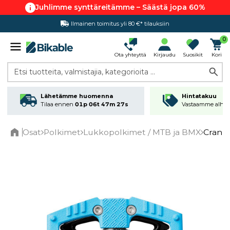
Juhlimme synttäreitämme – Säästä jopa 60%
Ilmainen toimitus yli 80 €* tilauksiin
0
Ota yhteyttä
Kirjaudu
Suosikit
Kori
Etsi tuotteita, valmistajia, kategorioita ...
Lähetämme huomenna
Hintatakuu
Tilaa ennen
01p 06t 47m 27s
Vastaamme alhai
Osat
Polkimet
Lukkopolkimet / MTB ja BMX
Crank
Home