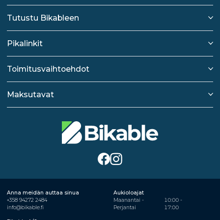
Tutustu Bikableen
Pikalinkit
Toimitusvaihtoehdot
Maksutavat
Anna meidän auttaa sinua
Aukioloajat
+358 94272 2484
Maanantai -
10:00 -
info@bikable.fi
Perjantai
17:00