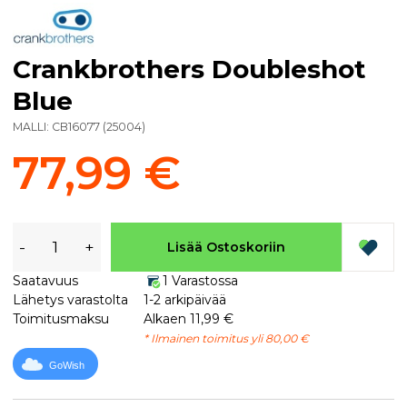
Crankbrothers Doubleshot
Blue
MALLI:
CB16077
(
25004
)
77,99 €
-
+
Lisää Ostoskoriin
Saatavuus
1 Varastossa
Lähetys varastolta
1-2 arkipäivää
Toimitusmaksu
Alkaen 11,99 €
* Ilmainen toimitus yli 80,00 €
GoWish