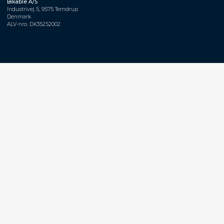
Bikable A/S
Industrivej 5, 9575 Terndrup
Denmark
ALV-nro. DK35252002