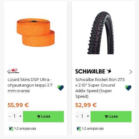
Lizard Skins DSP Ultra -
Schwalbe Rocket Ron 27.5
ohjaustangon teippi 2.7
x 2.10" Super Ground
mm oranssi
Addix Speed (Super
Speed)
55,99 €
52,99 €
-
+
-
+
Lisää
Lisää
1-2 arkipäivää
1-2 arkipäivää