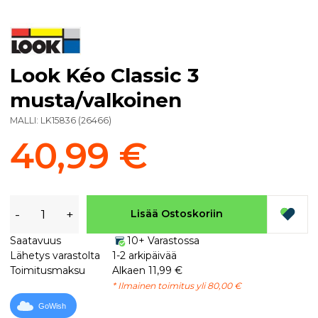
Look Kéo Classic 3
musta/valkoinen
MALLI:
LK15836
(
26466
)
40,99 €
-
+
Lisää Ostoskoriin
Saatavuus
10+ Varastossa
Lähetys varastolta
1-2 arkipäivää
Toimitusmaksu
Alkaen 11,99 €
* Ilmainen toimitus yli 80,00 €
GoWish