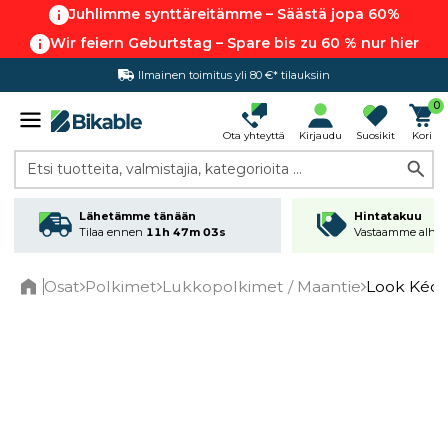
Juhlimme synttäreitämme – Säästä jopa 60%
Wir feiern Geburtstag – Spare bis zu 60 % nur hier
Ilmainen toimitus yli 80 €* tilauksiin
Hintatakuu
0
Ota yhteyttä
Kirjaudu
Suosikit
Kori
Etsi tuotteita, valmistajia, kategorioita ...
Lähetämme tänään
Hintatakuu
Tilaa ennen
11h 47m 03s
Vastaamme alhai
Osat
Polkimet
Lukkopolkimet / Maantie
Look Kéo 
Home