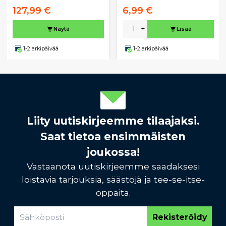
127,99 €
6,99 €
-
+
Näytä
Lisää
1-2 arkipäivää
1-2 arkipäivää
Liity uutiskirjeemme tilaajaksi.
Saat tietoa ensimmäisten
joukossa!
Vastaanota uutiskirjeemme saadaksesi
loistavia tarjouksia, säästöjä ja tee-se-itse-
oppaita.
Rekisteröidy