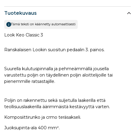
Tuotekuvaus
Tämä teksti on käännetty automaattisesti
Look Keo Classic 3
Ranskalaisen Lookin suositun pedaalin 3. painos.
Suurella kulutuspinnalla ja pehmeämmällä jousella
varustettu poljin on täydellinen poljin aloittelijoille tai
pienemmille ratsastajille.
Poljin on rakennettu sekä suljetulla laakerilla että
teollisuuslaakerilla äärimmäistä kestävyyttä varten.
Komposiittirunko ja crmo teräsakseli.
Juoksupinta-ala 400 mm².