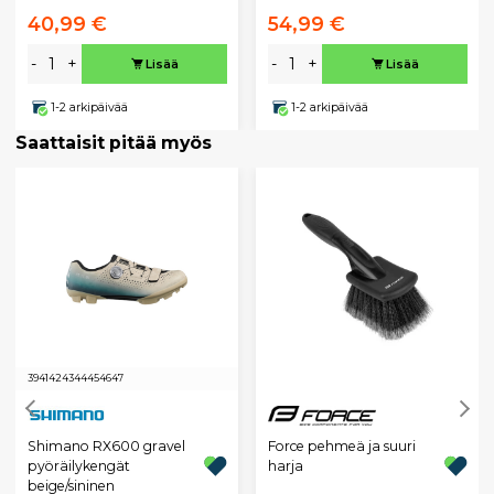
40,99 €
54,99 €
-
+
-
+
Lisää
Lisää
1-2 arkipäivää
1-2 arkipäivää
Saattaisit pitää myös
39
41
42
43
44
45
46
47
Shimano RX600 gravel
Force pehmeä ja suuri
pyöräilykengät
harja
beige/sininen