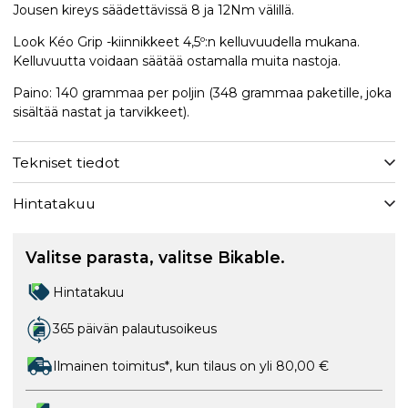
Jousen kireys säädettävissä 8 ja 12Nm välillä.
Look Kéo Grip -kiinnikkeet 4,5º:n kelluvuudella mukana.
Kelluvuutta voidaan säätää ostamalla muita nastoja.
Paino: 140 grammaa per poljin (348 grammaa paketille, joka
sisältää nastat ja tarvikkeet).
Tekniset tiedot
Hintatakuu
Valitse parasta, valitse Bikable.
Hintatakuu
365 päivän palautusoikeus
Ilmainen toimitus*, kun tilaus on yli 80,00 €