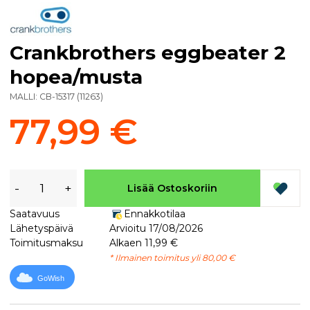
Crankbrothers eggbeater 2
hopea/musta
MALLI:
CB-15317
(
11263
)
77,99 €
-
+
Lisää Ostoskoriin
Saatavuus
Ennakkotilaa
Lähetyspäivä
Arvioitu 17/08/2026
Toimitusmaksu
Alkaen 11,99 €
* Ilmainen toimitus yli 80,00 €
GoWish