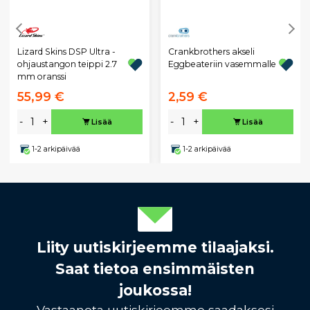
Lizard Skins DSP Ultra -
Crankbrothers akseli
ohjaustangon teippi 2.7
Eggbeateriin vasemmalle
mm oranssi
55,99 €
2,59 €
-
+
-
+
Lisää
Lisää
1-2 arkipäivää
1-2 arkipäivää
Liity uutiskirjeemme tilaajaksi.
Saat tietoa ensimmäisten
joukossa!
Vastaanota uutiskirjeemme saadaksesi