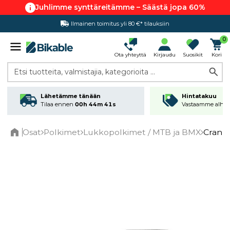
Juhlimme synttäreitämme – Säästä jopa 60%
Ilmainen toimitus yli 80 €* tilauksiin
Hintatakuu
0
Ota yhteyttä
Kirjaudu
Suosikit
Kori
Etsi tuotteita, valmistajia, kategorioita ...
Lähetämme tänään
Hintatakuu
Tilaa ennen
00h 44m 41s
Vastaamme alhai
Osat
Polkimet
Lukkopolkimet / MTB ja BMX
Crank
Home