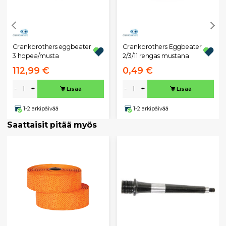
Crankbrothers eggbeater
Crankbrothers Eggbeater
3 hopea/musta
2/3/11 rengas mustana
112,99 €
0,49 €
-
+
-
+
Lisää
Lisää
1-2 arkipäivää
1-2 arkipäivää
Saattaisit pitää myös