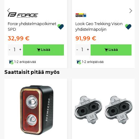
Force yhdistelmäpolkimet
Look Geo Trekking Vision
SPD
yhdistelmäpoljin
32,99 €
91,99 €
-
+
-
+
Lisää
Lisää
1-2 arkipäivää
1-2 arkipäivää
Saattaisit pitää myös