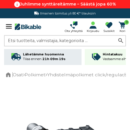
Juhlimme synttäreitämme – Säästä jopa 60%
Ilmainen toimitus yli 80 €* tilauksiin
Hintatakuu
0
Ota yhteyttä
Kirjaudu
Suosikit
Kori
Etsi tuotteita, valmistajia, kategorioita ...
Lähetämme huomenna
Hintatakuu
Tilaa ennen
21h 09m 19s
Vastaamme alhai
Osat
Polkimet
Yhdistelmäpolkimet click/regular/s
Home