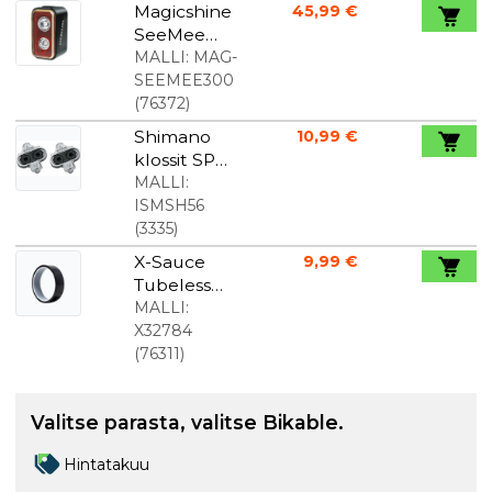
Magicshine
45,99 €
SeeMee
300 -
MALLI:
MAG-
takavalo
SEEMEE300
(
76372
)
Shimano
10,99 €
klossit SPD
SM-SH56
MALLI:
ISMSH56
(
3335
)
X-Sauce
9,99 €
Tubeless
vannenauh
MALLI:
a 27x9mm
X32784
Musta
(
76311
)
Valitse parasta, valitse Bikable.
Hintatakuu