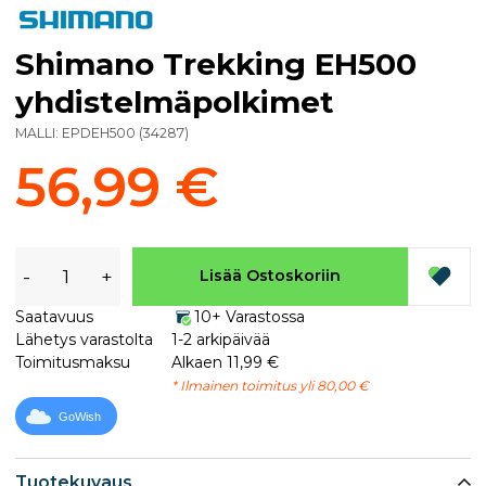
Shimano Trekking EH500
yhdistelmäpolkimet
MALLI:
EPDEH500
(
34287
)
56,99 €
-
+
Lisää Ostoskoriin
Saatavuus
10+ Varastossa
Lähetys varastolta
1-2 arkipäivää
Toimitusmaksu
Alkaen 11,99 €
* Ilmainen toimitus yli 80,00 €
GoWish
Tuotekuvaus