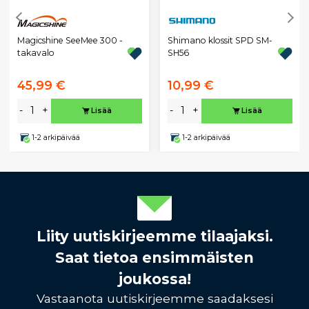
Magicshine SeeMee 300 -
Shimano klossit SPD SM-
takavalo
SH56
45,99 €
10,99 €
-
+
-
+
Lisää
Lisää
1-2 arkipäivää
1-2 arkipäivää
Liity uutiskirjeemme tilaajaksi.
Saat tietoa ensimmäisten
joukossa!
Vastaanota uutiskirjeemme saadaksesi