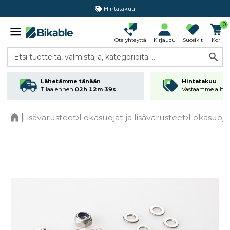
Hintatakuu
0
Ota yhteyttä
Kirjaudu
Suosikit
Kori
Etsi tuotteita, valmistajia, kategorioita ...
Lähetämme tänään
Hintatakuu
Tilaa ennen
02h 12m 39s
Vastaamme alhai
Lisävarusteet
Lokasuojat ja lisävarusteet
Lokasuojie
Home