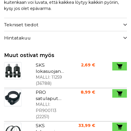
kuitenkaan voi luvata, että kaikkea löytyy kaikkiin pyöriin,
kysy jos olet epävarma.
Tekniset tiedot
Hintatakuu
Muut ostivat myös
SKS
2,69 €
lokasuojan
sovitin
MALLI:
11259
RockShox /
(
36788
)
Suntour
PRO
8,99 €
satulaputke
n kiinnike
MALLI:
pikalukituks
PR900113
ella 34,9
(
22251
)
mm
SKS
33,99 €