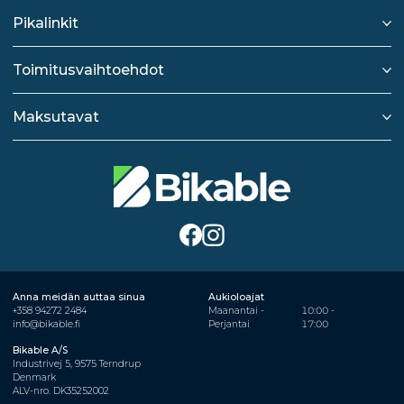
Pikalinkit
Toimitusvaihtoehdot
Maksutavat
Anna meidän auttaa sinua
Aukioloajat
+358 94272 2484
Maanantai -
10:00 -
info@bikable.fi
Perjantai
17:00
Bikable A/S
Industrivej 5, 9575 Terndrup
Denmark
ALV-nro. DK35252002