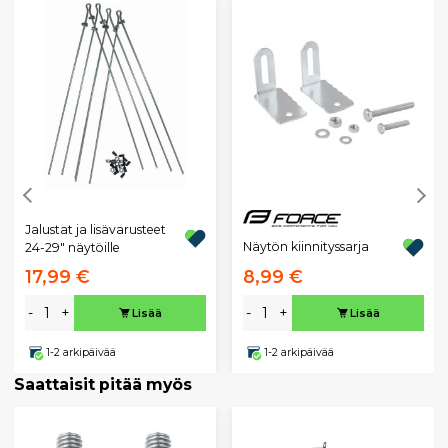
Jalustat ja lisävarusteet
Näytön kiinnityssarja
24-29" näytöille
17,99 €
8,99 €
-
+
-
+
Lisää
Lisää
1-2 arkipäivää
1-2 arkipäivää
Saattaisit pitää myös