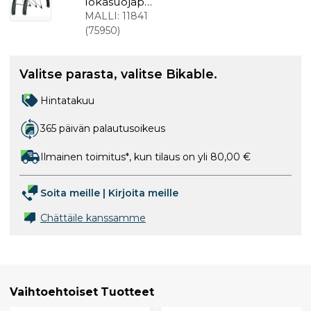
lokasuojapa
kkaus
MALLI:
11841
Bluemels U
(
75950
)
75 mm 27,5-
29":lle
Valitse parasta, valitse Bikable.
Hintatakuu
365 päivän palautusoikeus
Ilmainen toimitus*, kun tilaus on yli 80,00 €
Soita meille
|
Kirjoita meille
Chättäile kanssamme
Vaihtoehtoiset Tuotteet