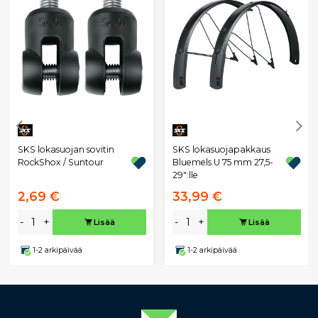
SKS lokasuojan sovitin
SKS lokasuojapakkaus
RockShox / Suntour
Bluemels U 75 mm 27,5-
29":lle
2,69 €
33,99 €
-
+
-
+
Lisää
Lisää
1-2 arkipäivää
1-2 arkipäivää