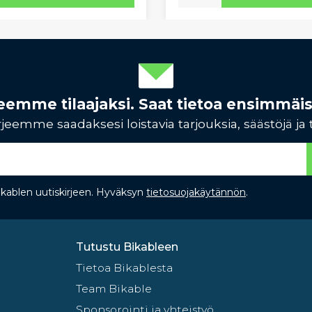
rjeemme tilaajaksi. Saat tietoa ensimmäi
jeemme saadaksesi loistavia tarjouksia, säästöjä ja 
Bikablen uutiskirjeen. Hyväksyn
tietosuojakäytännön
.
Tutustu Bikableen
Tietoa Bikablesta
Team Bikable
Sponsorointi ja yhteistyö