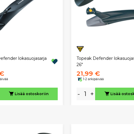
efender lokasuojasarja
Topeak Defender lokasuojas
26"
 €
21,99 €
päivää
1-2 arkipäivää
-
+
Lisää ostoskoriin
Lisää ostos