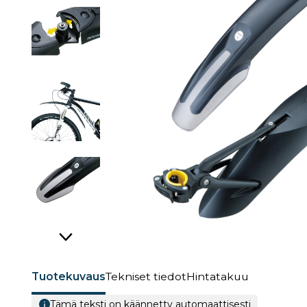
Tuotekuvaus
Tekniset tiedot
Hintatakuu
Tämä teksti on käännetty automaattisesti