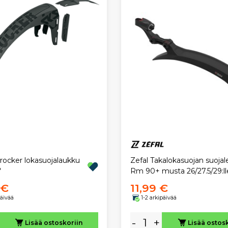
ocker lokasuojalaukku
Zefal Takalokasuojan suojal
"
Rm 90+ musta 26/27.5/29:ll
 €
11,99 €
päivää
1-2 arkipäivää
-
+
Lisää ostoskoriin
Lisää ostos