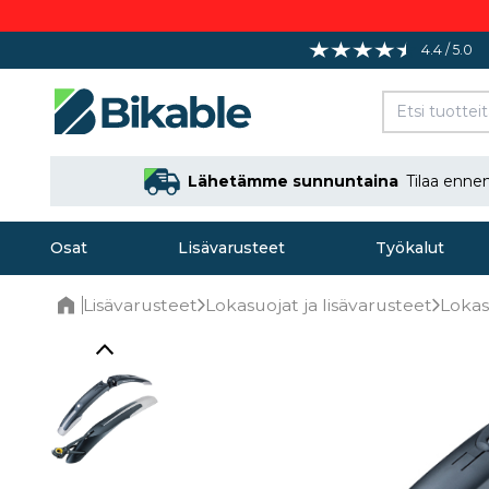
4.4 / 5.0
Lähetämme sunnuntaina
Tilaa enne
Osat
Lisävarusteet
Työkalut
Lisävarusteet
Lokasuojat ja lisävarusteet
Lokas
Home