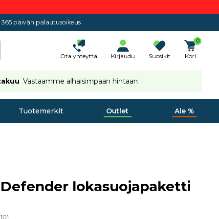
365 päivän palautusoikeus
0
Ota yhteyttä
Kirjaudu
Suosikit
Kori
takuu
Vastaamme alhaisimpaan hintaan
Tuotemerkit
Outlet
Ale %
Defender lokasuojapaketti
010
)