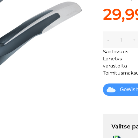
29,9
-
+
Saatavuus
Lähetys
varastolta
Toimitusmaks
GoWis
Valitse p