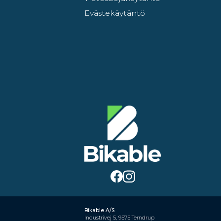
Evästekäytäntö
Bikable A/S
Industrivej 5, 9575 Terndrup