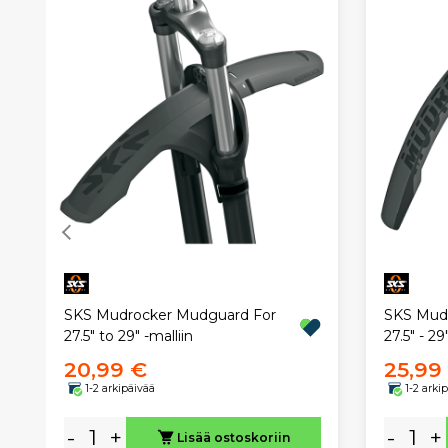
SKS Mudrocker Mudguard For
SKS Mudr
27.5" to 29" -malliin
27.5" - 29
20,99 €
25,99
1-2 arkipäivää
1-2 arki
-
+
-
+
Lisää ostoskoriin