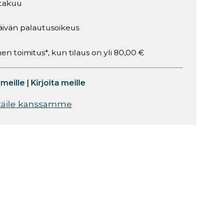
takuu
äivän palautusoikeus
en toimitus*, kun tilaus on yli 80,00 €
 meille
|
Kirjoita meille
täile kanssamme