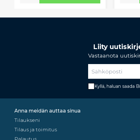
Liity uutiski
Vastaanota uutiskir
Kyllä, haluan saada 
Anna meidän auttaa sinua
Tilaukseni
Tilaus ja toimitus
Palautus