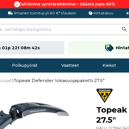
Juhlimme synttäreitämme – Säästä jopa 60%
Ilmainen toimitus yli 80 €* tilauksiin
Hintatakuu
n
01p 22t 08m 41s
Hinta
Polkupyörät
Vaatteet
Kiekot
uojat
Topeak Defender lokasuojapaketti 27.5"
Topeak 
27.5"
MALLI:
TC9641
(
14