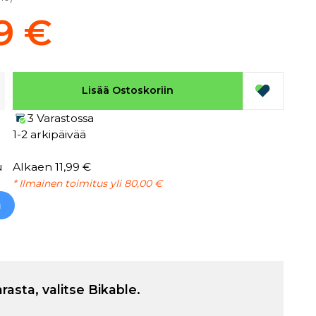
9 €
Lisää Ostoskoriin
3 Varastossa
1-2 arkipäivää
u
Alkaen 11,99 €
* Ilmainen toimitus yli 80,00 €
h
arasta, valitse Bikable.