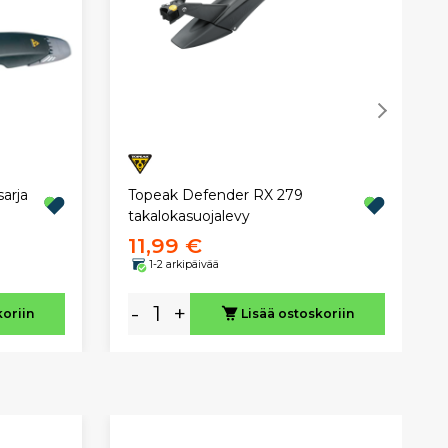
arja
Topeak Defender RX 279
takalokasuojalevy
11,99 €
1-2 arkipäivää
-
+
koriin
Lisää ostoskoriin
SÄ