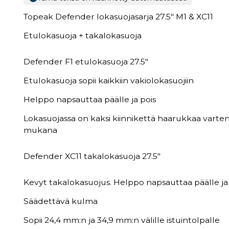
Topeak Defender lokasuojasarja 27.5" M1 & XC11
Etulokasuoja + takalokasuoja
Defender F1 etulokasuoja 27.5"
Etulokasuoja sopii kaikkiin vakiolokasuojiin
Helppo napsauttaa päälle ja pois
Lokasuojassa on kaksi kiinnikettä haarukkaa varte
mukana
Defender XC11 takalokasuoja 27.5"
Kevyt takalokasuojus. Helppo napsauttaa päälle ja
Säädettävä kulma
Sopii 24,4 mm:n ja 34,9 mm:n välille istuintolpalle