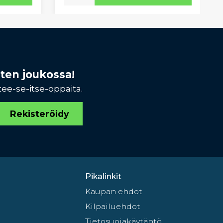
sten joukossa!
tee-se-itse-oppaita.
Rekisteröidy
Pikalinkit
Kaupan ehdot
Kilpailuehdot
Tietosuojakäytäntö