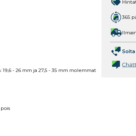
Hinta
365 p
Ilmain
Soita
Chät
n: 19,6 - 26 mm ja 27,5 - 35 mm molemmat
 pois