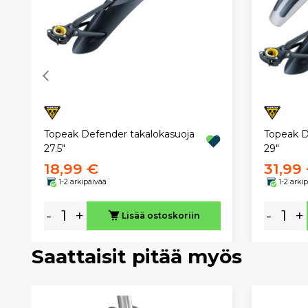
Topeak Defender takalokasuoja
Topeak D
27.5"
29"
18,99 €
31,99
1-2 arkipäivää
1-2 arki
-
+
-
+
Lisää ostoskoriin
Saattaisit pitää myös