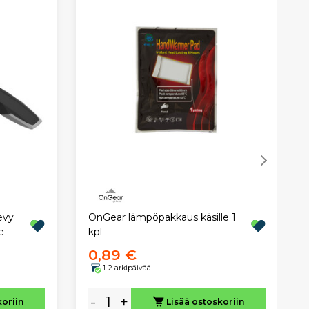
evy
OnGear lämpöpakkaus käsille 1
e
kpl
0,89 €
1-2 arkipäivää
-
+
koriin
Lisää ostoskoriin