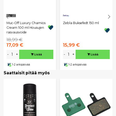
Muc-Off Luxury Chamios
Zebla Buksefedt 150 ml
Cream 100 ml Housujen
rasvausvoide
18,99 €
17,09 €
15,99 €
-
+
-
+
Lisää
Lisää
1-2 arkipäivää
1-2 arkipäivää
Saattaisit pitää myös