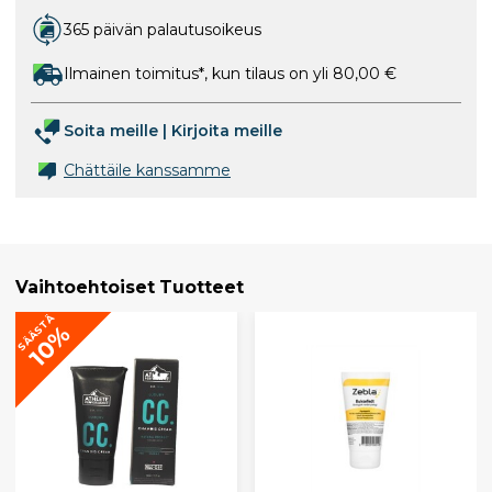
365 päivän palautusoikeus
Ilmainen toimitus*, kun tilaus on yli 80,00 €
Soita meille
|
Kirjoita meille
Chättäile kanssamme
Vaihtoehtoiset Tuotteet
SÄÄSTÄ
10%