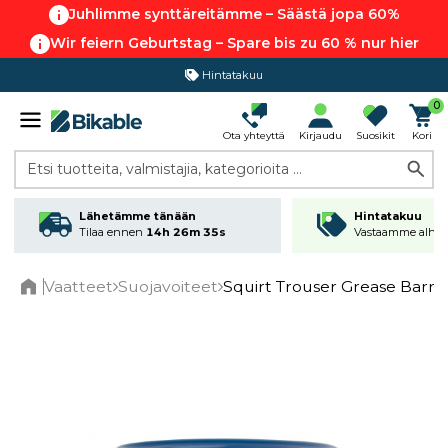
Juhlimme synttäreitämme – Säästä jopa 60%
Wir feiern Geburtstag – Spare bis zu 60 % nur hier
Hintatakuu
0
Ota yhteyttä
Kirjaudu
Suosikit
Kori
Etsi tuotteita, valmistajia, kategorioita ...
Lähetämme tänään
Hintatakuu
Tilaa ennen
14h 26m 35s
Vastaamme alhai
Vaatteet
Suojavoiteet
Squirt Trouser Grease Barri
Home