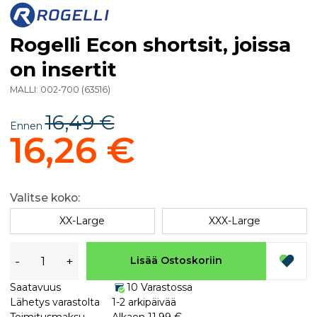
Rogelli Econ shortsit, joissa
on insertit
MALLI:
002-700
(
63516
)
16,49 €
Ennen
16,26 €
Valitse koko:
XX-Large
XXX-Large
-
+
Lisää Ostoskoriin
Saatavuus
10 Varastossa
Lähetys varastolta
1-2 arkipäivää
Toimitusmaksu
Alkaen 11,99 €