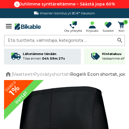
Juhlimme synttäreitämme – Säästä jopa 60%
Ilmainen toimitus yli 80 €* tilauksiin
Hintatakuu
0
Ota yhteyttä
Kirjaudu
Suosikit
Kori
Etsi tuotteita, valmistajia, kategorioita ...
Lähetämme tänään
Hintatakuu
Tilaa ennen
04h 59m 27s
Vastaamme alhai
Vaatteet
Pyöräilyshortsit
Rogelli Econ shortsit, joiss
Home
Säästä
1%
OUTLET