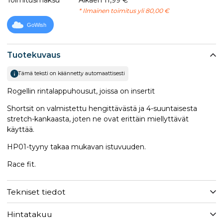
* Ilmainen toimitus yli 80,00 €
GoWish
Tuotekuvaus
Tämä teksti on käännetty automaattisesti
Rogellin rintalappuhousut, joissa on insertit
Shortsit on valmistettu hengittävästä ja 4-suuntaisesta
stretch-kankaasta, joten ne ovat erittäin miellyttävät
käyttää.
HP01-tyyny takaa mukavan istuvuuden.
Race fit.
Tekniset tiedot
Hintatakuu