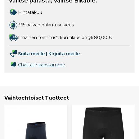
Valitse parasta, valitse Bikable.
Hintatakuu
365 päivän palautusoikeus
Ilmainen toimitus*, kun tilaus on yli 80,00 €
Soita meille
|
Kirjoita meille
Chättäile kanssamme
Vaihtoehtoiset Tuotteet