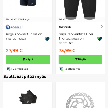
S
M
L
XL
XXL
XXX-Large
S
XL
XXL
Rogelli bokserit, joissa on
GripGrab Ventilite Liner
insertit musta
Shortsit, joissa on
pehmuste
27,99 €
73,99 €
Näytä
Näytä
1-2 arkipäivää
1-2 arkipäivää
Saattaisit pitää myös