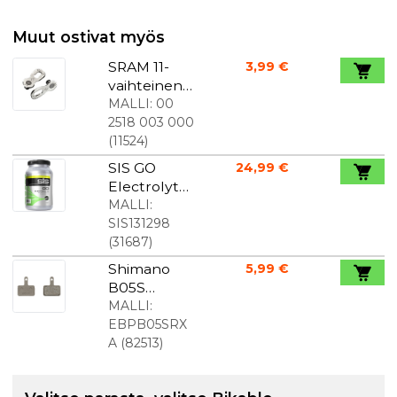
Muut ostivat myös
SRAM 11-
3,99 €
vaihteinen
yleisnivel
MALLI:
00
2518 003 000
(
11524
)
SIS GO
24,99 €
Electrolyte
-
MALLI:
urheilujuo
SIS131298
ma sitruuna
(
31687
)
& lime 1,6 kg
Shimano
5,99 €
B05S
RX levyjarru
MALLI:
palat hartsi
EBPB05SRX
A
(
82513
)