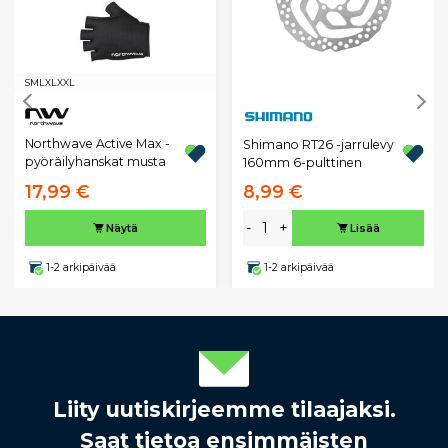
S
M
L
XL
XXL
Northwave Active Max -
Shimano RT26 -jarrulevy
pyöräilyhanskat musta
160mm 6-pulttinen
17,99 €
8,99 €
-
+
Näytä
Lisää
1-2 arkipäivää
1-2 arkipäivää
Liity uutiskirjeemme tilaajaksi.
Saat tietoa ensimmäisten