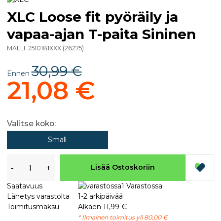
XLC Loose fit pyöräily ja
vapaa-ajan T-paita Sininen
MALLI:
2510181XXX
(
26275
)
30,99 €
Ennen
21,08 €
Valitse koko:
Small
-
+
Lisää Ostoskoriin
Saatavuus
1 Varastossa
Lähetys varastolta
1-2 arkipäivää
Toimitusmaksu
Alkaen 11,99 €
* Ilmainen toimitus yli 80,00 €