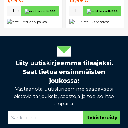
1,49 €
13,99 €
-
+
-
+
Lisää
Lisää
1-2 arkipäivää
1-2 arkipäivää
Liity uutiskirjeemme tilaajaksi.
Saat tietoa ensimmäisten
joukossa!
Vastaanota uutiskirjeemme saadaksesi
loistavia tarjouksia, säästöjä ja tee-se-itse-
oppaita.
Rekisteröidy