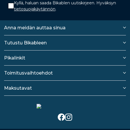
Kyllä, haluan saada Bikablen uutiskirjeen. Hyväksyn
tietosuojakäytännön
.
Anna meidän auttaa sinua
Tutustu Bikableen
Pikalinkit
Toimitusvaihtoehdot
Maksutavat