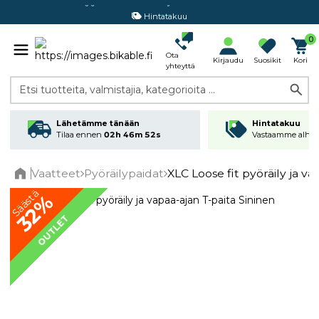
Hintatakuu
0
Ota
Kirjaudu
Suosikit
Kori
yhteyttä
Etsi tuotteita, valmistajia, kategorioita ...
Lähetämme tänään
Hintatakuu
Tilaa ennen
02h 46m 51s
Vastaamme alhai
Vaatteet
Pyöräilypaidat
XLC Loose fit pyöräily ja va
Home
Säästä
32%
OUTLET