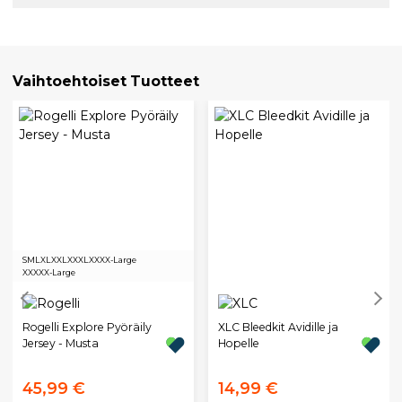
Vaihtoehtoiset Tuotteet
S
M
L
XL
XXL
XXXL
XXXX-Large
XXXXX-Large
Rogelli Explore Pyöräily
XLC Bleedkit Avidille ja
Jersey - Musta
Hopelle
45,99 €
14,99 €