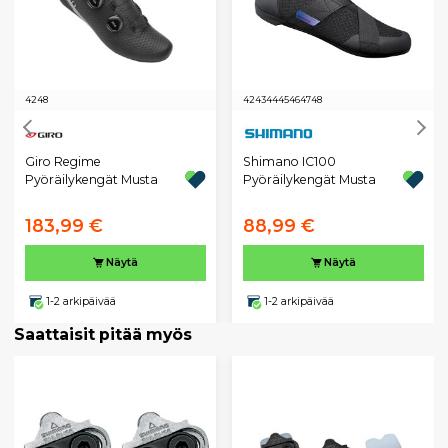
42
48
42
43
44
45
46
47
48
Giro Regime
Shimano IC100
Pyöräilykengät Musta
Pyöräilykengät Musta
183,99 €
88,99 €
Näytä
Näytä
1-2 arkipäivää
1-2 arkipäivää
Saattaisit pitää myös