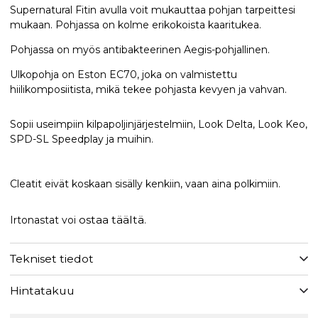
Supernatural Fitin avulla voit mukauttaa pohjan tarpeittesi
mukaan. Pohjassa on kolme erikokoista kaaritukea.
Pohjassa on myös antibakteerinen Aegis-pohjallinen.
Ulkopohja on Eston EC70, joka on valmistettu
hiilikomposiitista, mikä tekee pohjasta kevyen ja vahvan.
Sopii useimpiin kilpapoljinjärjestelmiin, Look Delta, Look Keo,
SPD-SL Speedplay ja muihin.
Cleatit eivät koskaan sisälly kenkiin, vaan aina polkimiin.
ostaa täältä
Irtonastat voi
.
Tekniset tiedot
Hintatakuu