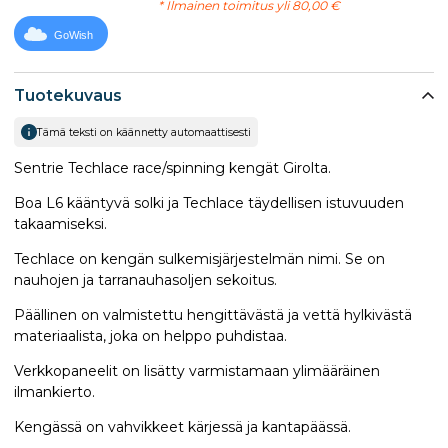
* Ilmainen toimitus yli 80,00 €
GoWish
Tuotekuvaus
Tämä teksti on käännetty automaattisesti
Sentrie Techlace race/spinning kengät Girolta.
Boa L6 kääntyvä solki ja Techlace täydellisen istuvuuden
takaamiseksi.
Techlace on kengän sulkemisjärjestelmän nimi. Se on
nauhojen ja tarranauhasoljen sekoitus.
Päällinen on valmistettu hengittävästä ja vettä hylkivästä
materiaalista, joka on helppo puhdistaa.
Verkkopaneelit on lisätty varmistamaan ylimääräinen
ilmankierto.
Kengässä on vahvikkeet kärjessä ja kantapäässä.