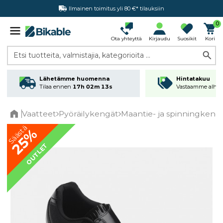
Ilmainen toimitus yli 80 €* tilauksiin
Hintatakuu
0
Ota yhteyttä
Kirjaudu
Suosikit
Kori
Etsi tuotteita, valmistajia, kategorioita ...
Lähetämme huomenna
Hintatakuu
Tilaa ennen
17h 02m 13s
Vastaamme alhai
Vaatteet
Pyöräilykengät
Maantie- ja spinningkeng
Home
Säästä
25%
OUTLET