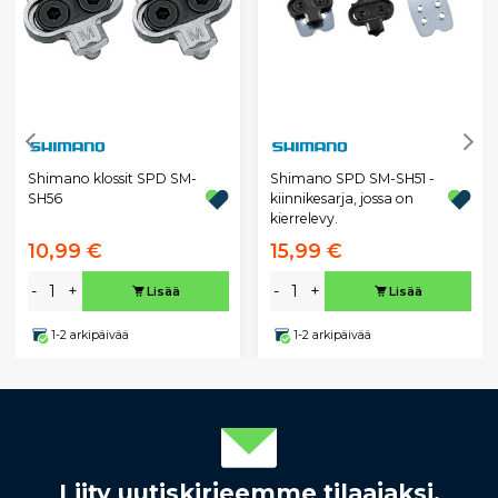
Shimano klossit SPD SM-
Shimano SPD SM-SH51 -
SH56
kiinnikesarja, jossa on
kierrelevy.
10,99 €
15,99 €
-
+
-
+
Lisää
Lisää
1-2 arkipäivää
1-2 arkipäivää
Liity uutiskirjeemme tilaajaksi.