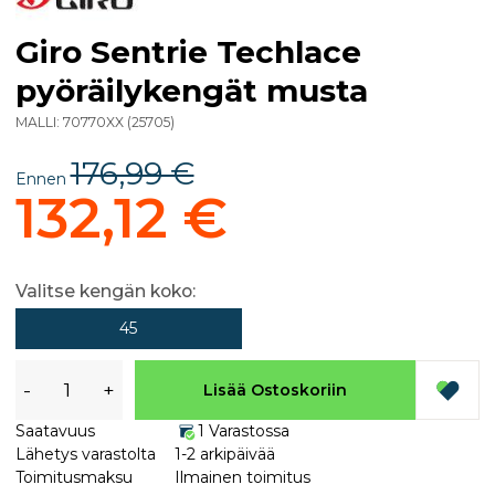
Giro Sentrie Techlace
pyöräilykengät musta
MALLI:
70770XX
(
25705
)
176,99 €
Ennen
132,12 €
Valitse kengän koko:
45
-
+
Lisää Ostoskoriin
Saatavuus
1 Varastossa
Lähetys varastolta
1-2 arkipäivää
Toimitusmaksu
Ilmainen toimitus