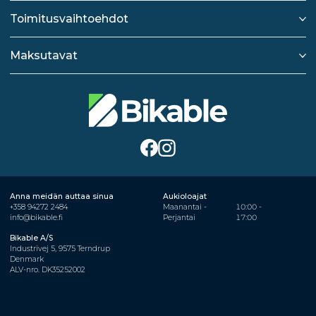
Toimitusvaihtoehdot
Maksutavat
Anna meidän auttaa sinua
Aukioloajat
+358 94272 2484
Maanantai -
10:00 -
info@bikable.fi
Perjantai
17:00
Bikable A/S
Industrivej 5, 9575 Terndrup
Denmark
ALV-nro. DK35252002