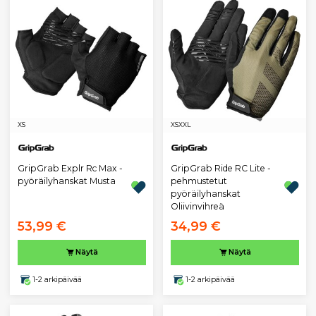
XS
XS
XXL
GripGrab Explr Rc Max -
GripGrab Ride RC Lite -
pyöräilyhanskat Musta
pehmustetut
pyöräilyhanskat
Oliivinvihreä
53,99 €
34,99 €
Näytä
Näytä
1-2 arkipäivää
1-2 arkipäivää