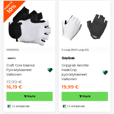
SÄÄSTÄ
10%
XXS
XS
S
XXL
X-Large (11)
XX-Large (12)
Gripgrab Aerolite
Craft Core Essence
InsideGrip
Pyöräilykäsineet
pyöräilykäsineet
Valkoinen
Valkoinen
17,99 €
16,19 €
19,99 €
Näytä
Näytä
1-2 arkipäivää
1-2 arkipäivää