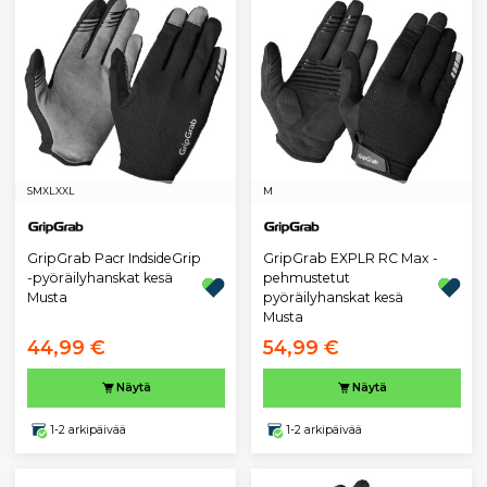
S
M
XL
XXL
M
GripGrab Pacr IndsideGrip
GripGrab EXPLR RC Max -
-pyöräilyhanskat kesä
pehmustetut
Musta
pyöräilyhanskat kesä
Musta
44,99 €
54,99 €
Näytä
Näytä
1-2 arkipäivää
1-2 arkipäivää