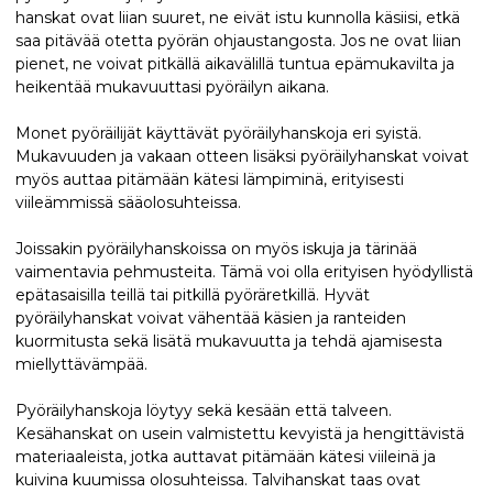
hanskat ovat liian suuret, ne eivät istu kunnolla käsiisi, etkä
saa pitävää otetta pyörän ohjaustangosta. Jos ne ovat liian
pienet, ne voivat pitkällä aikavälillä tuntua epämukavilta ja
heikentää mukavuuttasi pyöräilyn aikana.
Monet pyöräilijät käyttävät pyöräilyhanskoja eri syistä.
Mukavuuden ja vakaan otteen lisäksi pyöräilyhanskat voivat
myös auttaa pitämään kätesi lämpiminä, erityisesti
viileämmissä sääolosuhteissa.
Joissakin pyöräilyhanskoissa on myös iskuja ja tärinää
vaimentavia pehmusteita. Tämä voi olla erityisen hyödyllistä
epätasaisilla teillä tai pitkillä pyöräretkillä. Hyvät
pyöräilyhanskat voivat vähentää käsien ja ranteiden
kuormitusta sekä lisätä mukavuutta ja tehdä ajamisesta
miellyttävämpää.
Pyöräilyhanskoja löytyy sekä kesään että talveen.
Kesähanskat on usein valmistettu kevyistä ja hengittävistä
materiaaleista, jotka auttavat pitämään kätesi viileinä ja
kuivina kuumissa olosuhteissa. Talvihanskat taas ovat