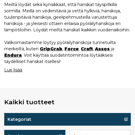
Meiltä löydät sekä kynsikkäät, että hanskat täyspitkillä
sormilla. Meillä on vedenitäviä ja vettä hylkiviä, hanskoja,
tuulenpitäviä hanskoja, geelipehmusteilla varustettuja
hanskoja - ja yleisesti ottaen erilaisia pyöräilyhanskoja eri
lämpötiloihin. Löydät meiltä hanskat kaikkiin vuodenaikoihin.
Valikoimastamme löytyy pyöräilyhanskoja tunnetuilta
merkeiltä, kuten
GripGrab
,
Force
,
Craft
,
Assos
ja
Endura
. Voit käyttää suodatintoimintoa löytääksesi
täydelliset hanskat itsellesi!
Lue lisää
Kaikki tuotteet
Kategoriat