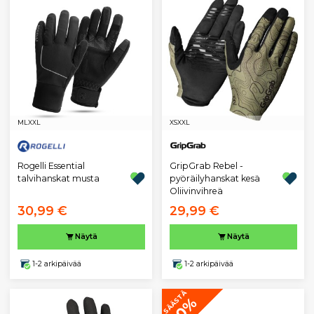
M
L
XXL
XS
XXL
Rogelli Essential
GripGrab Rebel -
talvihanskat musta
pyöräilyhanskat kesä
Oliivinvihreä
30,99 €
29,99 €
Näytä
Näytä
1-2 arkipäivää
1-2 arkipäivää
SÄÄSTÄ
10%