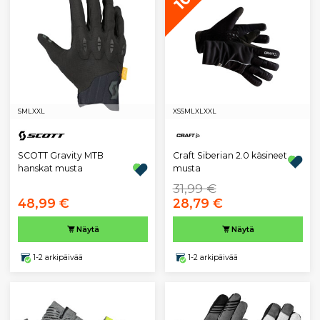
S
M
L
XXL
XS
S
M
L
XL
XXL
SCOTT Gravity MTB
Craft Siberian 2.0 käsineet
hanskat musta
musta
31,99 €
48,99 €
28,79 €
Näytä
Näytä
1-2 arkipäivää
1-2 arkipäivää