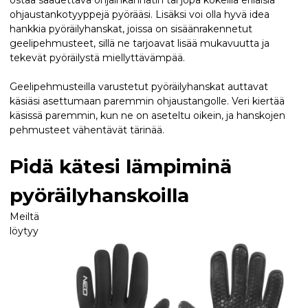
ostaa säädettävä ohjainkannatin tai jopa kokeilla erilaisia
ohjaustankotyyppejä pyörääsi. Lisäksi voi olla hyvä idea
hankkia pyöräilyhanskat, joissa on sisäänrakennetut
geelipehmusteet, sillä ne tarjoavat lisää mukavuutta ja
tekevät pyöräilystä miellyttävämpää.
Geelipehmusteilla varustetut pyöräilyhanskat auttavat
käsiäsi asettumaan paremmin ohjaustangolle. Veri kiertää
käsissä paremmin, kun ne on aseteltu oikein, ja hanskojen
pehmusteet vähentävät tärinää.
Pidä kätesi lämpiminä
pyöräilyhanskoilla
Meiltä
löytyy