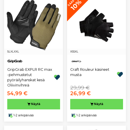
SÄÄSTÄ
10%
S
L
XL
XXL
XS
S
XL
GripGrab EXPLR RC max
Craft Rouleur käsineet
-pehmustetut
musta
pyöräilyhanskat kesä
Oliivinvihreä
29,99 €
54,99 €
26,99 €
Näytä
Näytä
1-2 arkipäivää
1-2 arkipäivää