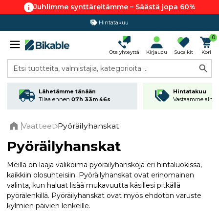
Juhlimme synttäreitämme – Säästä jopa 60%
Hintatakuu
0
Ota yhteyttä
Kirjaudu
Suosikit
Kori
Etsi tuotteita, valmistajia, kategorioita ...
Lähetämme tänään
Hintatakuu
Tilaa ennen
07h 33m 45s
Vastaamme alhai
Vaatteet
Pyöräilyhanskat
Home
Pyöräilyhanskat
Meillä on laaja valikoima pyöräilyhanskoja eri hintaluokissa,
kaikkiin olosuhteisiin. Pyöräilyhanskat ovat erinomainen
valinta, kun haluat lisää mukavuutta käsillesi pitkällä
pyörälenkillä. Pyöräilyhanskat ovat myös ehdoton varuste
kylmien päivien lenkeille.