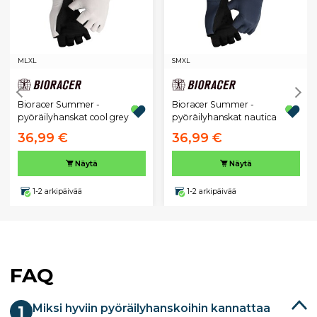
M
L
XL
S
M
XL
Bioracer Summer -
Bioracer Summer -
pyöräilyhanskat cool grey
pyöräilyhanskat nautica
36,99 €
36,99 €
Näytä
Näytä
1-2 arkipäivää
1-2 arkipäivää
FAQ
Miksi hyviin pyöräilyhanskoihin kannattaa
1