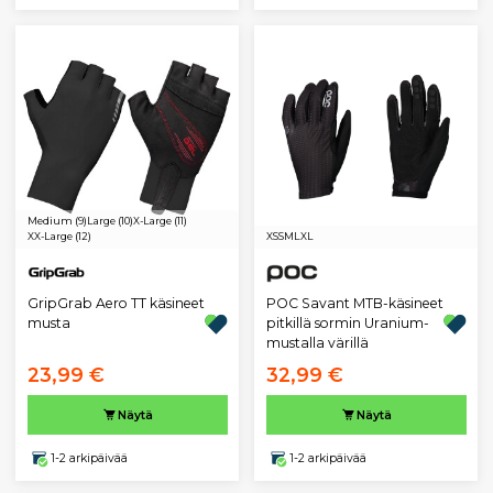
Medium (9)
Large (10)
X-Large (11)
XX-Large (12)
XS
S
M
L
XL
GripGrab Aero TT käsineet
POC Savant MTB-käsineet
musta
pitkillä sormin Uranium-
mustalla värillä
23,99 €
32,99 €
Näytä
Näytä
1-2 arkipäivää
1-2 arkipäivää