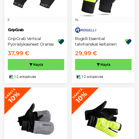
S
XL
GripGrab Vertical
Rogelli Essential
Pyöräilykäsineet Oranssi
talvihanskat keltainen
37,99 €
29,99 €
Näytä
Näytä
1-2 arkipäivää
1-2 arkipäivää
SÄÄSTÄ
SÄÄSTÄ
10%
10%