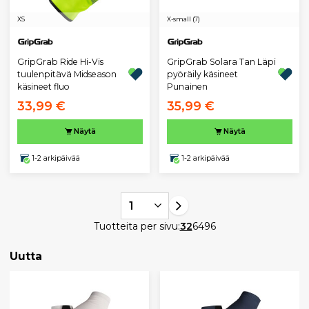
XS
X-small (7)
GripGrab Ride Hi-Vis
GripGrab Solara Tan Läpi
tuulenpitävä Midseason
pyöräily käsineet
käsineet fluo
Punainen
33,99 €
35,99 €
Näytä
Näytä
1-2 arkipäivää
1-2 arkipäivää
1
Tuotteita per sivu:
32
64
96
Uutta