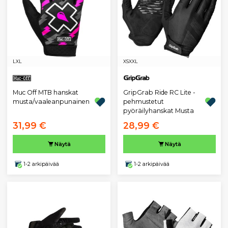
L
XL
XS
XXL
Muc Off MTB hanskat
GripGrab Ride RC Lite -
musta/vaaleanpunainen
pehmustetut
pyöräilyhanskat Musta
31,99 €
28,99 €
Näytä
Näytä
1-2 arkipäivää
1-2 arkipäivää