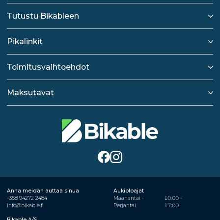
Tutustu Bikableen
Pikalinkit
Toimitusvaihtoehdot
Maksutavat
Anna meidän auttaa sinua
Aukioloajat
+358 94272 2484
Maanantai -
10:00 -
info@bikable.fi
Perjantai
17:00
Bikable A/S