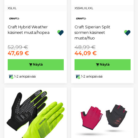
XS
L
XL
XS
S
M
L
XL
XXL
Craft Hybrid Weather
Craft Siperian Split
käsineet musta/hopea
sormen käsineet
musta/fluo
52,99 €
48,99 €
47,69 €
44,09 €
Näytä
Näytä
1-2 arkipäivää
1-2 arkipäivää