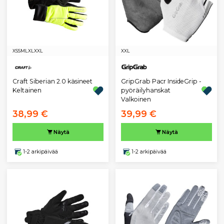
XS
S
M
L
XL
XXL
XXL
GripGrab Pacr InsideGrip -
Craft Siberian 2.0 käsineet
pyöräilyhanskat
Keltainen
Valkoinen
38,99 €
39,99 €
Näytä
Näytä
1-2 arkipäivää
1-2 arkipäivää