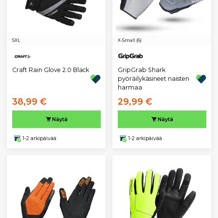
S
XL
X-Small (6)
GripGrab Shark
Craft Rain Glove 2.0 Black
pyöräilykäsineet naisten
harmaa
38,99 €
29,99 €
Näytä
Näytä
1-2 arkipäivää
1-2 arkipäivää