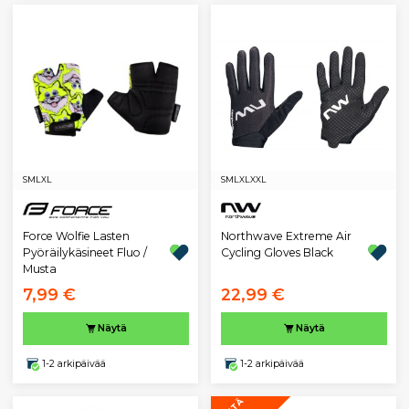
S
M
L
XL
S
M
L
XL
XXL
Northwave Extreme Air
Force Wolfie Lasten
Cycling Gloves Black
Pyöräilykäsineet Fluo /
Musta
7,99 €
22,99 €
Näytä
Näytä
1-2 arkipäivää
1-2 arkipäivää