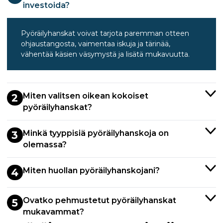
investoida?
Pyöräilyhanskat voivat tarjota paremman otteen
ohjaustangosta, vaimentaa iskuja ja tärinää,
vähentää käsien väsymystä ja lisätä mukavuutta.
Miten valitsen oikean kokoiset
2
pyöräilyhanskat?
Minkä tyyppisiä pyöräilyhanskoja on
3
olemassa?
Miten huollan pyöräilyhanskojani?
4
Ovatko pehmustetut pyöräilyhanskat
5
mukavammat?