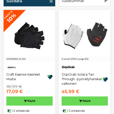
Suodata
Suosituimmat
SÄÄSTÄ
10%
XXS
XS
S
M
L
XL
XXL
X-small (7)
XX-Large (12)
GripGrab Solara Tan
Craft Essence käsineet
Through -pyöräilyhanskat
Musta
valkoinen
18,99 €
17,09 €
45,99 €
Näytä
Näytä
1-2 arkipäivää
1-2 arkipäivää