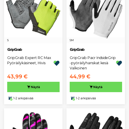
S
S
M
GripGrab Expert RC Max
GripGrab Pacr IndsideGrip
Pyöräilykäsineet, Hivis
-pyöräilyhanskat kesä
Valkoinen
43,99 €
44,99 €
Näytä
Näytä
1-2 arkipäivää
1-2 arkipäivää