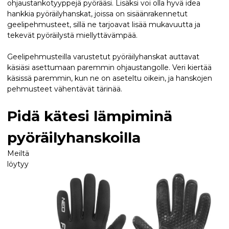
ohjaustankotyyppejä pyörääsi. Lisäksi voi olla hyvä idea
hankkia pyöräilyhanskat, joissa on sisäänrakennetut
geelipehmusteet, sillä ne tarjoavat lisää mukavuutta ja
tekevät pyöräilystä miellyttävämpää.
Geelipehmusteilla varustetut pyöräilyhanskat auttavat
käsiäsi asettumaan paremmin ohjaustangolle. Veri kiertää
käsissä paremmin, kun ne on aseteltu oikein, ja hanskojen
pehmusteet vähentävät tärinää.
Pidä kätesi lämpiminä
pyöräilyhanskoilla
Meiltä
löytyy