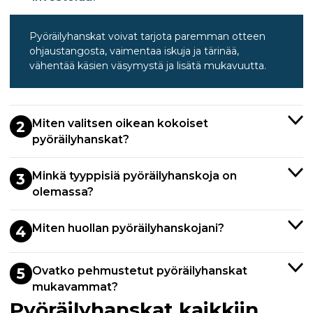
Pyöräilyhanskat voivat tarjota paremman otteen
ohjaustangosta, vaimentaa iskuja ja tärinää,
vähentää käsien väsymystä ja lisätä mukavuutta.
Miten valitsen oikean kokoiset
2
pyöräilyhanskat?
Minkä tyyppisiä pyöräilyhanskoja on
3
olemassa?
Miten huollan pyöräilyhanskojani?
4
Ovatko pehmustetut pyöräilyhanskat
5
mukavammat?
Pyöräilyhanskat kaikkiin