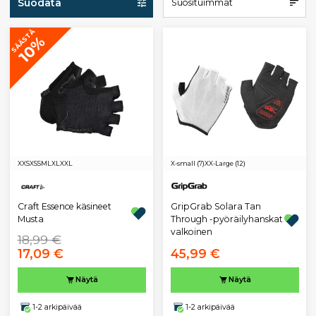
Suodata
Suosituimmat
SÄÄSTÄ
10%
XXS
XS
S
M
L
XL
XXL
X-small (7)
XX-Large (12)
GripGrab Solara Tan
Craft Essence käsineet
Through -pyöräilyhanskat
Musta
valkoinen
18,99 €
17,09 €
45,99 €
Näytä
Näytä
1-2 arkipäivää
1-2 arkipäivää