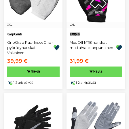
XXL
L
XL
GripGrab Pacr InsideGrip -
Muc Off MTB hanskat
pyöräilyhanskat
musta/vaaleanpunainen
Valkoinen
39,99 €
31,99 €
Näytä
Näytä
1-2 arkipäivää
1-2 arkipäivää