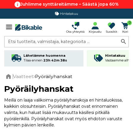
Juhlimme synttäreitämme – Säästä jopa 60%
Hintatakuu
0
Ota yhteyttä
Kirjaudu
Suosikit
Kori
Etsi tuotteita, valmistajia, kategorioita ...
Lähetämme huomenna
Hintatakuu
Tilaa ennen
23h 42m 36s
Vastaamme alhai
Vaatteet
Pyöräilyhanskat
Home
Pyöräilyhanskat
Meillä on laaja valikoima pyöräilyhanskoja eri hintaluokissa,
kaikkiin olosuhteisiin. Pyöräilyhanskat ovat erinomainen
valinta, kun haluat lisää mukavuutta käsillesi pitkällä
pyörälenkillä. Pyöräilyhanskat ovat myös ehdoton varuste
kylmien päivien lenkeille.