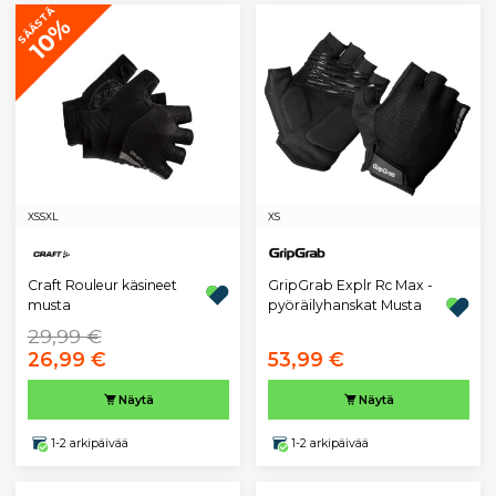
SÄÄSTÄ
10%
XS
S
XL
XS
GripGrab Explr Rc Max -
Craft Rouleur käsineet
pyöräilyhanskat Musta
musta
29,99 €
26,99 €
53,99 €
Näytä
Näytä
1-2 arkipäivää
1-2 arkipäivää