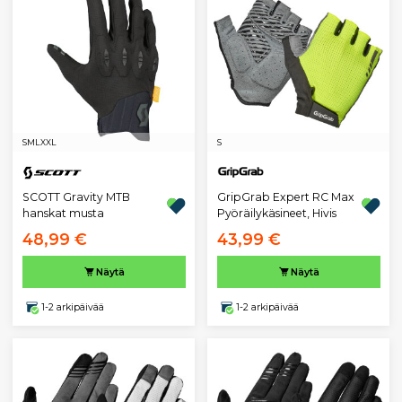
S
M
L
XXL
S
SCOTT Gravity MTB
GripGrab Expert RC Max
hanskat musta
Pyöräilykäsineet, Hivis
48,99 €
43,99 €
Näytä
Näytä
1-2 arkipäivää
1-2 arkipäivää