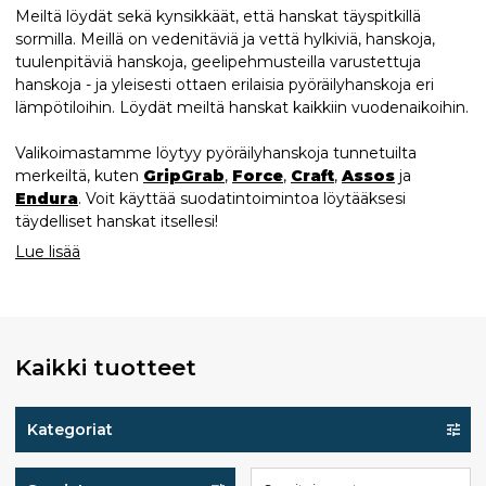
Meiltä löydät sekä kynsikkäät, että hanskat täyspitkillä
sormilla. Meillä on vedenitäviä ja vettä hylkiviä, hanskoja,
tuulenpitäviä hanskoja, geelipehmusteilla varustettuja
hanskoja - ja yleisesti ottaen erilaisia pyöräilyhanskoja eri
lämpötiloihin. Löydät meiltä hanskat kaikkiin vuodenaikoihin.
Valikoimastamme löytyy pyöräilyhanskoja tunnetuilta
merkeiltä, kuten
GripGrab
,
Force
,
Craft
,
Assos
ja
Endura
. Voit käyttää suodatintoimintoa löytääksesi
täydelliset hanskat itsellesi!
Lue lisää
Kaikki tuotteet
Kategoriat