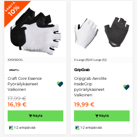
SÄÄSTÄ
10%
XXS
XS
S
XXL
X-Large (11)
XX-Large (12)
Gripgrab Aerolite
Craft Core Essence
InsideGrip
Pyöräilykäsineet
pyöräilykäsineet
Valkoinen
Valkoinen
17,99 €
16,19 €
19,99 €
Näytä
Näytä
1-2 arkipäivää
1-2 arkipäivää