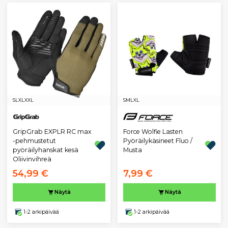
S
L
XL
XXL
S
M
L
XL
GripGrab EXPLR RC max
Force Wolfie Lasten
-pehmustetut
Pyöräilykäsineet Fluo /
pyöräilyhanskat kesä
Musta
Oliivinvihreä
54,99 €
7,99 €
Näytä
Näytä
1-2 arkipäivää
1-2 arkipäivää