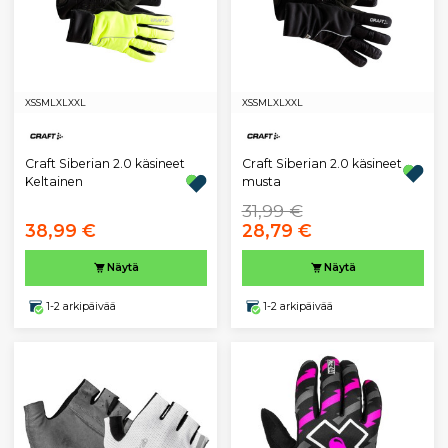
XS
S
M
L
XL
XXL
XS
S
M
L
XL
XXL
Craft Siberian 2.0 käsineet
Craft Siberian 2.0 käsineet
Keltainen
musta
31,99 €
38,99 €
28,79 €
Näytä
Näytä
1-2 arkipäivää
1-2 arkipäivää