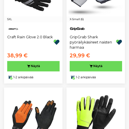
S
XL
X-Small (6)
GripGrab Shark
Craft Rain Glove 2.0 Black
pyöräilykäsineet naisten
harmaa
38,99 €
29,99 €
Näytä
Näytä
1-2 arkipäivää
1-2 arkipäivää