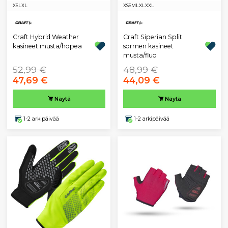
XS
L
XL
XS
S
M
L
XL
XXL
Craft Hybrid Weather
Craft Siperian Split
käsineet musta/hopea
sormen käsineet
musta/fluo
52,99 €
48,99 €
47,69 €
44,09 €
Näytä
Näytä
1-2 arkipäivää
1-2 arkipäivää