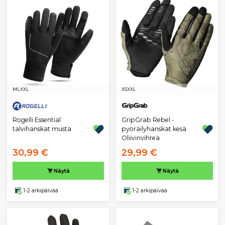
M
L
XXL
XS
XXL
Rogelli Essential
GripGrab Rebel -
talvihanskat musta
pyöräilyhanskat kesä
Oliivinvihreä
30,99 €
29,99 €
Näytä
Näytä
1-2 arkipäivää
1-2 arkipäivää