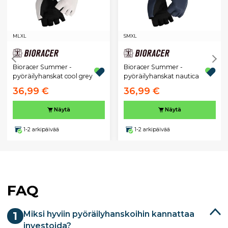
M
L
XL
S
M
XL
Bioracer Summer -
Bioracer Summer -
pyöräilyhanskat cool grey
pyöräilyhanskat nautica
36,99 €
36,99 €
Näytä
Näytä
1-2 arkipäivää
1-2 arkipäivää
FAQ
Miksi hyviin pyöräilyhanskoihin kannattaa
1
investoida?