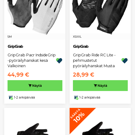
S
M
XS
XXL
GripGrab Pacr IndsideGrip
GripGrab Ride RC Lite -
-pyöräilyhanskat kesä
pehmustetut
Valkoinen
pyöräilyhanskat Musta
44,99 €
28,99 €
Näytä
Näytä
1-2 arkipäivää
1-2 arkipäivää
SÄÄSTÄ
10%