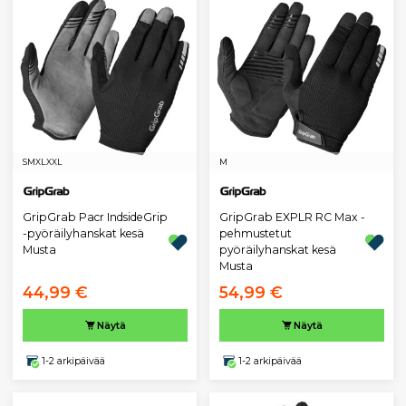
S
M
XL
XXL
M
GripGrab Pacr IndsideGrip
GripGrab EXPLR RC Max -
-pyöräilyhanskat kesä
pehmustetut
Musta
pyöräilyhanskat kesä
Musta
44,99 €
54,99 €
Näytä
Näytä
1-2 arkipäivää
1-2 arkipäivää