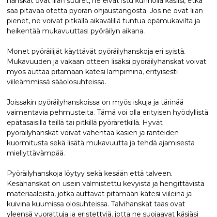
hanskat ovat liian suuret, ne eivät istu kunnolla käsiisi, etkä
saa pitävää otetta pyörän ohjaustangosta. Jos ne ovat liian
pienet, ne voivat pitkällä aikavälillä tuntua epämukavilta ja
heikentää mukavuuttasi pyöräilyn aikana.
Monet pyöräilijät käyttävät pyöräilyhanskoja eri syistä.
Mukavuuden ja vakaan otteen lisäksi pyöräilyhanskat voivat
myös auttaa pitämään kätesi lämpiminä, erityisesti
viileämmissä sääolosuhteissa.
Joissakin pyöräilyhanskoissa on myös iskuja ja tärinää
vaimentavia pehmusteita. Tämä voi olla erityisen hyödyllistä
epätasaisilla teillä tai pitkillä pyöräretkillä. Hyvät
pyöräilyhanskat voivat vähentää käsien ja ranteiden
kuormitusta sekä lisätä mukavuutta ja tehdä ajamisesta
miellyttävämpää.
Pyöräilyhanskoja löytyy sekä kesään että talveen.
Kesähanskat on usein valmistettu kevyistä ja hengittävistä
materiaaleista, jotka auttavat pitämään kätesi viileinä ja
kuivina kuumissa olosuhteissa. Talvihanskat taas ovat
yleensä vuorattuja ja eristettyjä, jotta ne suojaavat käsiäsi