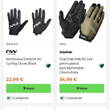
S
M
L
XL
XXL
XS
XXL
Northwave Extreme Air
GripGrab Ride RC Lite -
Cycling Gloves Black
pehmustetut
pyöräilyhanskat
Oliivinvihreä
22,99 €
34,99 €
Näytä
Näytä
1-2 arkipäivää
1-2 arkipäivää