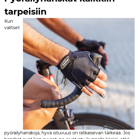
tarpeisiin
Kun
valitset
pyöräilyhanskoja, hyvä istuvuus on ratkaisevan tärkeää. Jos