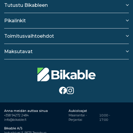
Tutustu Bikableen
Pikalinkit
Toimitusvaihtoehdot
Maksutavat
Anna meidän auttaa sinua
Aukioloajat
+358 94272 2484
Maanantai -
10:00 -
info@bikable.fi
Perjantai
17:00
Bikable A/S
Industrivej 5, 9575 Terndrup