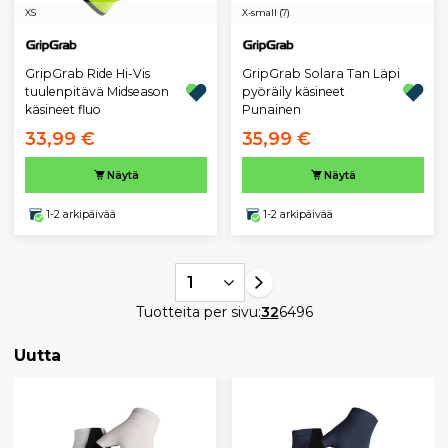
XS
X-small (7)
GripGrab Ride Hi-Vis
GripGrab Solara Tan Läpi
tuulenpitävä Midseason
pyöräily käsineet
käsineet fluo
Punainen
33,99 €
35,99 €
Näytä
Näytä
1-2 arkipäivää
1-2 arkipäivää
1
Tuotteita per sivu:
32
64
96
Uutta