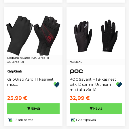
Medium (9)
Large (10)
X-Large (11)
XX-Large (12)
XS
S
M
L
XL
GripGrab Aero TT käsineet
POC Savant MTB-käsineet
musta
pitkillä sormin Uranium-
mustalla värillä
23,99 €
32,99 €
Näytä
Näytä
1-2 arkipäivää
1-2 arkipäivää