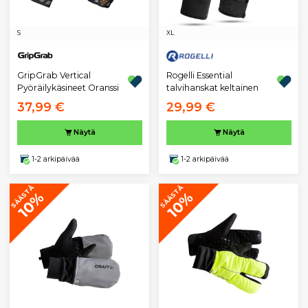
S
XL
GripGrab Vertical
Rogelli Essential
Pyöräilykäsineet Oranssi
talvihanskat keltainen
37,99 €
29,99 €
Näytä
Näytä
1-2 arkipäivää
1-2 arkipäivää
SÄÄSTÄ
SÄÄSTÄ
10%
10%