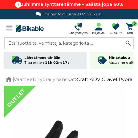
Juhlimme synttäreitämme – Säästä jopa 60%
Ilmainen toimitus yli 80 €* tilauksiin
Hintatakuu
0
Ota yhteyttä
Kirjaudu
Suosikit
Kori
Etsi tuotteita, valmistajia, kategorioita ...
Lähetämme tänään
Hintatakuu
Tilaa ennen
11h 02m 17s
Vastaamme alhai
Vaatteet
Pyöräilyhanskat
Craft ADV Gravel Pyöräil
Home
OUTLET