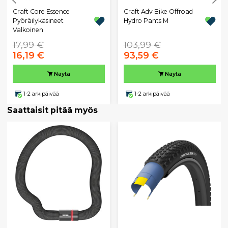
Craft Core Essence
Craft Adv Bike Offroad
Pyöräilykäsineet
Hydro Pants M
Valkoinen
17,99 €
103,99 €
16,19 €
93,59 €
Näytä
Näytä
1-2 arkipäivää
1-2 arkipäivää
Saattaisit pitää myös