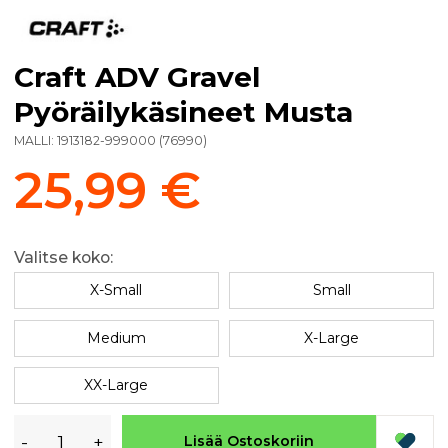
Craft ADV Gravel
Pyöräilykäsineet Musta
MALLI:
1913182-999000
(
76990
)
25,99 €
Valitse koko:
X-Small
Small
Medium
X-Large
XX-Large
-
+
Lisää Ostoskoriin