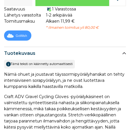
Saatavuus
1 Varastossa
Lähetys varastolta
1-2 arkipäivää
Toimitusmaksu
Alkaen 11,99 €
* Ilmainen toimitus yli 80,00 €
GoWish
Tuotekuvaus
Tämä teksti on käännetty automaattisesti
Nämä ohuet ja joustavat täyssormipyöräilyhanskat on tehty
intensiiviseen sorapyöräilyyn, ja ne ovat luotettava
kumppanisi kaikilla haastavilla matkoilla.
Craft ADV Gravel Cycling Gloves -pyöräilykäsineet on
valmistettu synteettisestä nahasta ja silikonipainatuksella
kämmenessä, mikä takaa poikkeuksellisen kestävyyden ja
vankan otteen ohjaustangosta. Stretch-verkkopäällinen
tarjoaa parannetun ilmanvaihdon ja hengittävyyden, jotta
kätesi pysyvät miellyttävinä koko ajomatkan ajan. Näillä