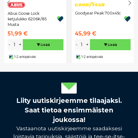
Goodyear Peak 700x45c
Abus Goose Lock
ketjulukko 6206K/85
Musta
51,99 €
45,99 €
-
+
-
+
Lisää
Lisää
1-2 arkipäivää
1-2 arkipäivää
Liity uutiskirjeemme tilaajaksi.
Saat tietoa ensimmäisten
joukossa!
Vastaanota uutiskirjeemme saadaksesi
loistavia tarjouksia, säästöjä ja tee-se-itse-