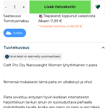
-
+
Lisää Ostoskoriin
Saatavuus
Tilapäisesti loppunut varastosta
Toimitusmaksu
Alkaen 11,99 €
* Ilmainen toimitus yli 80,00 €
GoWish
Tuotekuvaus
Tämä teksti on käännetty automaattisesti
Craft Pro Dry Nanoweight Women lyhythihainen t-paita
.
Nimensä mukaisesti tämä paita on ultrakevyt ja ohut
Paita soveltuu erityisen hyvin korkean intensiteetin
harjoitteluun tai kun sinun on suoriuduttava parhaalla
mahdollisella tavalla, koska sen paino on pieni ja sen hikeä