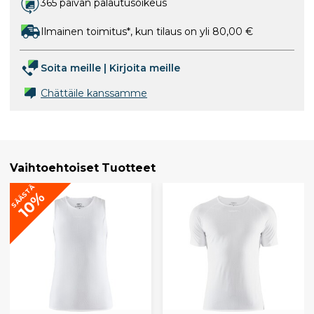
365 päivän palautusoikeus
Ilmainen toimitus*, kun tilaus on yli 80,00 €
Soita meille
|
Kirjoita meille
Chättäile kanssamme
Vaihtoehtoiset Tuotteet
SÄÄSTÄ
10%