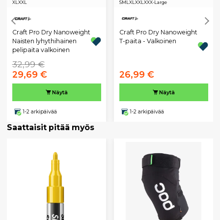
XL
XXL
S
M
L
XL
XXL
XXX-Large
Craft Pro Dry Nanoweight
Craft Pro Dry Nanoweight
Naisten lyhythihainen
T-paita - Valkoinen
pelipaita valkoinen
32,99 €
29,69 €
26,99 €
Näytä
Näytä
1-2 arkipäivää
1-2 arkipäivää
Saattaisit pitää myös