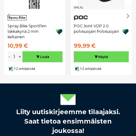
S
M
L
XL
Spray.Bike SportPen
POC Joint VDP 2.0
lakkakynä 2 mm
polvisuojain Polvisuojain
keltainen
10,99 €
99,99 €
-
+
Lisää
Näytä
1-2 arkipäivää
1-2 arkipäivää
Liity uutiskirjeemme tilaajaksi.
Saat tietoa ensimmäisten
joukossa!