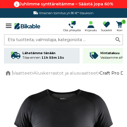
Juhlimme synttäreitämme – Säästä jopa 60%
Ilmainen toimitus yli 80 €* tilauksiin
Hintatakuu
0
Ota yhteyttä
Kirjaudu
Suosikit
Kori
Etsi tuotteita, valmistajia, kategorioita ...
Lähetämme tänään
Hintatakuu
Tilaa ennen
11h 55m 15s
Vastaamme alhai
Vaatteet
Aluskerrastot ja alusvaatteet
Craft Pro D
Home