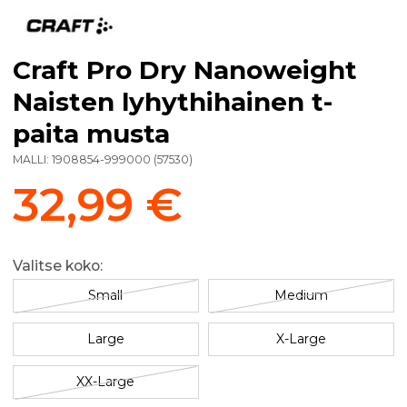
Craft Pro Dry Nanoweight
Naisten lyhythihainen t-
paita musta
MALLI:
1908854-999000
(
57530
)
32,99 €
Valitse koko:
Small
Medium
Large
X-Large
XX-Large