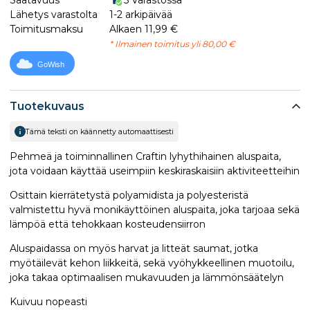
Saatavuus
5 Varastossa
Lähetys varastolta
1-2 arkipäivää
Toimitusmaksu
Alkaen 11,99 €
* Ilmainen toimitus yli 80,00 €
GoWish
Tuotekuvaus
Tämä teksti on käännetty automaattisesti
Pehmeä ja toiminnallinen Craftin lyhythihainen aluspaita,
jota voidaan käyttää useimpiin keskiraskaisiin aktiviteetteihin
Osittain kierrätetystä polyamidista ja polyesteristä
valmistettu hyvä monikäyttöinen aluspaita, joka tarjoaa sekä
lämpöä että tehokkaan kosteudensiirron
Aluspaidassa on myös harvat ja litteät saumat, jotka
myötäilevät kehon liikkeitä, sekä vyöhykkeellinen muotoilu,
joka takaa optimaalisen mukavuuden ja lämmönsäätelyn
Kuivuu nopeasti