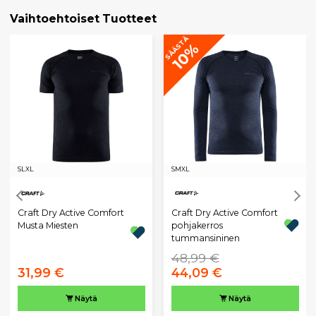
Vaihtoehtoiset Tuotteet
SÄÄSTÄ
10%
S
L
XL
S
M
XL
Craft Dry Active Comfort
Craft Dry Active Comfort
Musta Miesten
pohjakerros
tummansininen
48,99 €
31,99 €
44,09 €
Näytä
Näytä