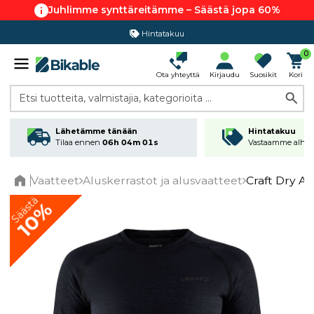
Juhlimme synttäreitämme – Säästä jopa 60%
Hintatakuu
0
Ota yhteyttä
Kirjaudu
Suosikit
Kori
Etsi tuotteita, valmistajia, kategorioita ...
Lähetämme tänään
Hintatakuu
Tilaa ennen
06h 04m 01s
Vastaamme alhai
Vaatteet
Aluskerrastot ja alusvaatteet
Craft Dry A
Home
Säästä
10%