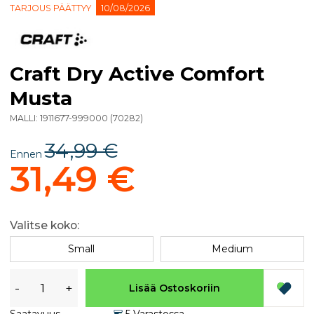
TARJOUS PÄÄTTYY
10/08/2026
Craft Dry Active Comfort
Musta
MALLI:
1911677-999000
(
70282
)
34,99 €
Ennen
31,49 €
Valitse koko:
Small
Medium
-
+
Lisää Ostoskoriin