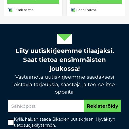
1-2 arkipäivää
1-2 arkipäivää
Liity uutiskirjeemme tilaajaksi.
Saat tietoa ensimmäisten
joukossa!
Vastaanota uutiskirjeemme saadaksesi
loistavia tarjouksia, säästöjä ja tee-se-itse-
oppaita.
Rekisteröidy
Kyllä, haluan saada Bikablen uutiskirjeen. Hyväksyn
tietosuojakäytännön
.