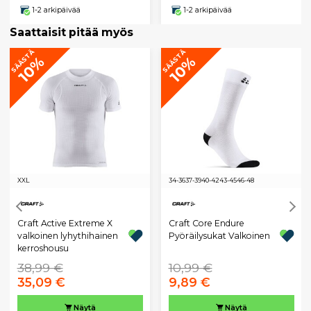
1-2 arkipäivää
1-2 arkipäivää
Saattaisit pitää myös
SÄÄSTÄ
SÄÄSTÄ
10%
10%
XXL
34-36
37-39
40-42
43-45
46-48
Craft Active Extreme X
Craft Core Endure
valkoinen lyhythihainen
Pyöräilysukat Valkoinen
kerroshousu
38,99 €
10,99 €
35,09 €
9,89 €
Näytä
Näytä