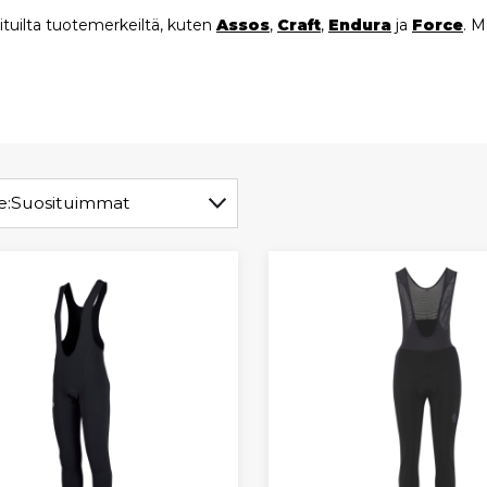
situilta tuotemerkeiltä, kuten
Assos
,
Craft
,
Endura
ja
Force
. M
e:
Suosituimmat