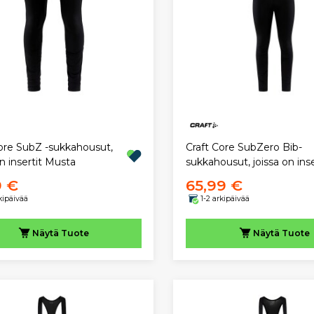
Core SubZ -sukkahousut,
Craft Core SubZero Bib-
on insertit Musta
sukkahousut, joissa on inse
9 €
65,99 €
rkipäivää
1-2 arkipäivää
Näytä
Tuote
Näytä
Tuote