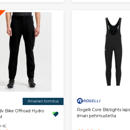
Ilmainen toimitus
Rogelli Core Bibtights lapsi
Adv Bike Offroad Hydro
ilman pehmustetta
 M
9 €