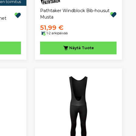
nen toimitus
Pathtaker Windblock Bib-housut
Musta
het
51,99 €
1-2 arkipäivää
Näytä
Tuote