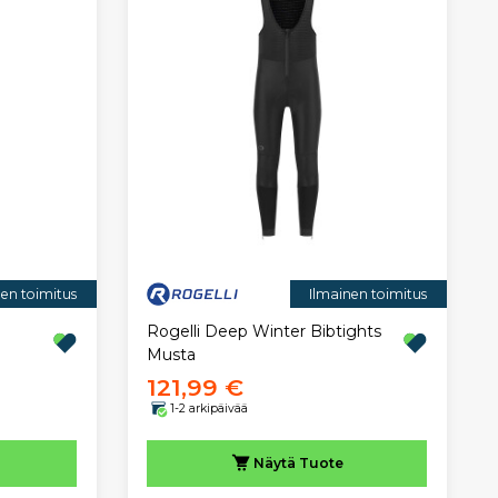
nen toimitus
Ilmainen toimitus
Rogelli Deep Winter Bibtights
Musta
121,99 €
1-2 arkipäivää
Näytä
Tuote