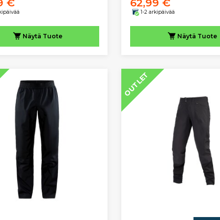
9 €
62,99 €
rkipäivää
1-2 arkipäivää
Näytä
Tuote
Näytä
Tuote
OUTLET