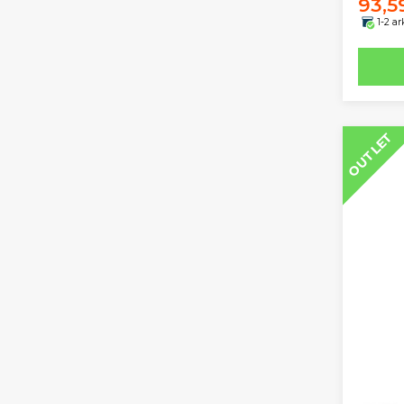
93,5
1-2 a
OUTLET