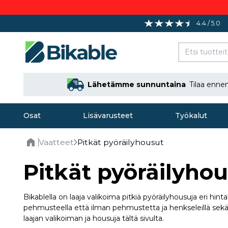
4.4 / 5.0
Lähetämme sunnuntaina
Tilaa enne
Osat
Lisävarusteet
Työkalut
Vaatteet
Pitkät pyöräilyhousut
Home
Pitkät pyöräilyho
Bikablella on laaja valikoima pitkiä pyöräilyhousuja eri hin
pehmusteella että ilman pehmustetta ja henkseleillä sekä i
laajan valikoiman ja housuja tältä sivulta.