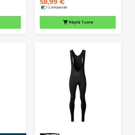
58,99 €
1-2 arkipäivää
Näytä
Tuote