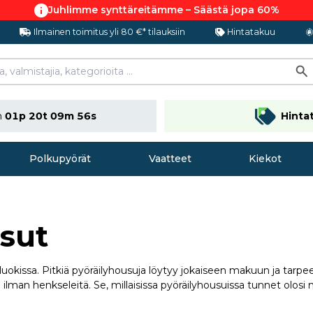
Juhlimme synttäreitämme – Säästä jopa 60%
Ilmainen toimitus yli 80 €* tilauksiin
Hintatakuu
n
01p 20t 09m 55s
Hinta
Polkupyörät
Vaatteet
Kiekot
usut
taluokissa. Pitkiä pyöräilyhousuja löytyy jokaiseen makuun ja tarpe
lman henkseleitä. Se, millaisissa pyöräilyhousuissa tunnet olosi 