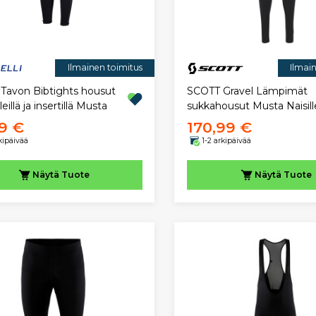
Ilmainen toimitus
Ilmai
 Tavon Bibtights housut
SCOTT Gravel Lämpimät
eillä ja insertillä Musta
sukkahousut Musta Naisill
9 €
170,99 €
rkipäivää
1-2 arkipäivää
Näytä
Tuote
Näytä
Tuote