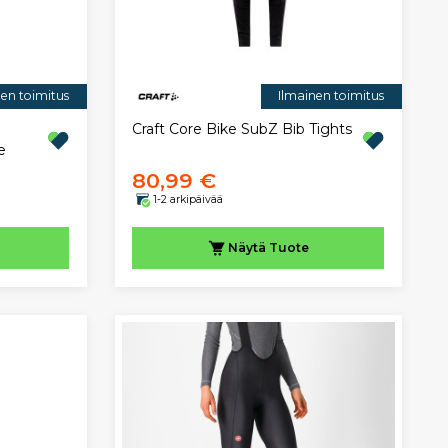
nen toimitus
Ilmainen toimitus
Craft Core Bike SubZ Bib Tights
e
80,99 €
1-2 arkipäivää
Näytä
Tuote