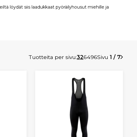
eiltä löydät siis laadukkaat pyöräilyhousut miehille ja
Tuotteita per sivu:
32
64
96
Sivu
1 / 7