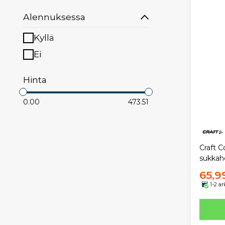
Alennuksessa
Kyllä
Ei
Hinta
0.00
473.51
Craft C
sukkah
65,9
1-2 a