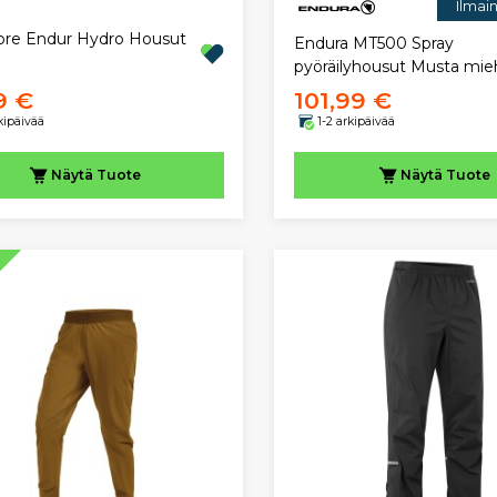
Ilmai
Core Endur Hydro Housut
Endura MT500 Spray
pyöräilyhousut Musta mie
9 €
101,99 €
rkipäivää
1-2 arkipäivää
Näytä
Tuote
Näytä
Tuote