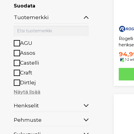
Suodata
Tuotemerkki
Rogelli
AGU
henksel
Assos
94,9
1-2 a
Castelli
Craft
Dirtlej
Näytä lisää
Henkselit
Pehmuste