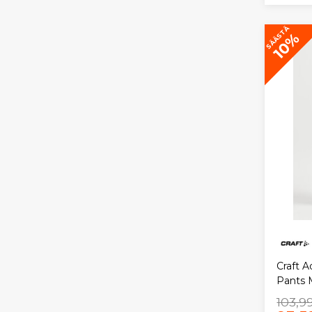
SÄÄSTÄ
10%
Craft 
Pants
103,9