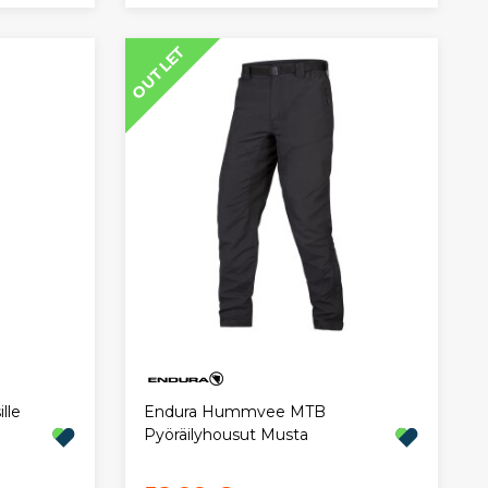
OUTLET
lle
Endura Hummvee MTB
Pyöräilyhousut Musta