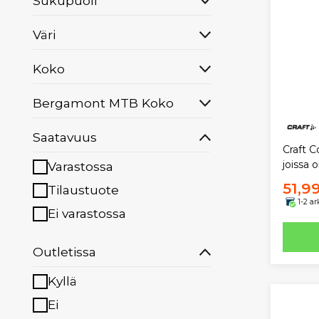
Sukupuoli
Väri
Koko
Bergamont MTB Koko
Saatavuus
Craft 
joissa 
Varastossa
51,9
Tilaustuote
1-2 a
Ei varastossa
Outletissa
Kyllä
Ei