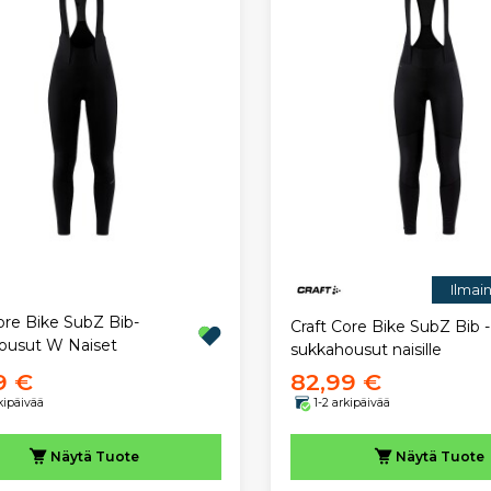
Ilmai
ore Bike SubZ Bib-
Craft Core Bike SubZ Bib -
ousut W Naiset
sukkahousut naisille
9 €
82,99 €
rkipäivää
1-2 arkipäivää
Näytä
Tuote
Näytä
Tuote