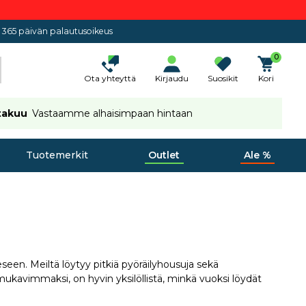
365 päivän palautusoikeus
0
Ota yhteyttä
Kirjaudu
Suosikit
Kori
takuu
Vastaamme alhaisimpaan hintaan
Tuotemerkit
Outlet
Ale %
eseen. Meiltä löytyy pitkiä pyöräilyhousuja sekä
mukavimmaksi, on hyvin yksilöllistä, minkä vuoksi löydät