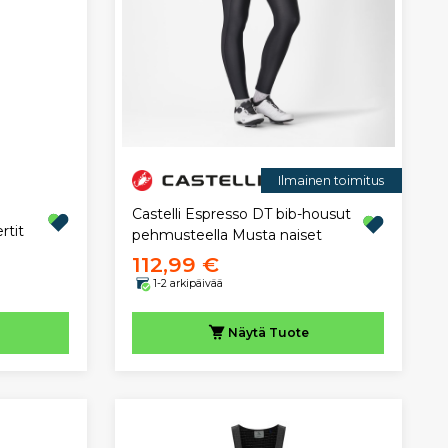
Ilmainen toimitus
Castelli Espresso DT bib-housut
rtit
pehmusteella Musta naiset
112,99 €
1-2 arkipäivää
Näytä
Tuote