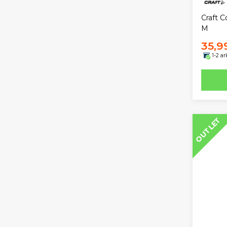
Craft 
M
35,9
1-2 a
OUTLET