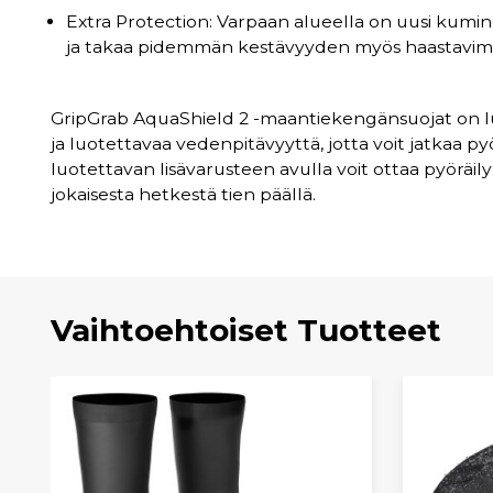
Extra Protection: Varpaan alueella on uusi kumine
ja takaa pidemmän kestävyyden myös haastavimm
GripGrab AquaShield 2 -maantiekengänsuojat on l
ja luotettavaa vedenpitävyyttä, jotta voit jatkaa p
luotettavan lisävarusteen avulla voit ottaa pyöräi
jokaisesta hetkestä tien päällä.
Vaihtoehtoiset Tuotteet