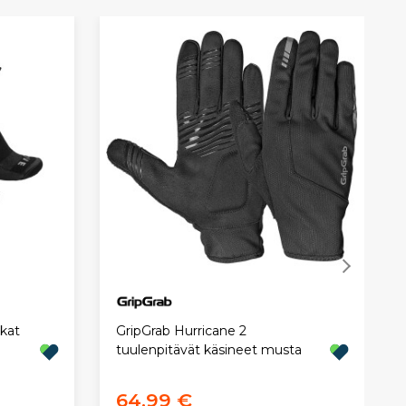
ukat
GripGrab Hurricane 2
tuulenpitävät käsineet musta
64,99 €