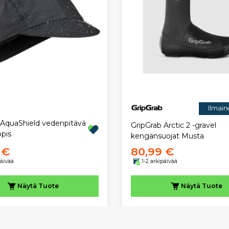
Ilmain
 AquaShield vedenpitävä
GripGrab Arctic 2 -gravel
ppis
kengänsuojat Musta
 €
80,99 €
päivää
1-2 arkipäivää
Näytä
Tuote
Näytä
Tuote