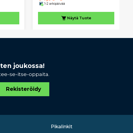
1-2 arkipäivää
Näytä
Tuote
sten joukossa!
tee-se-itse-oppaita.
Rekisteröidy
Pikalinkit