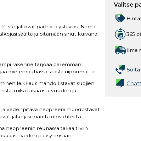
Valitse p
Hinta
2 -suojat ovat parhaita ystäviäsi. Nämä
kojasi säältä ja pitämään sinut kuivana
365 p
Ilmain
vempi rakenne tarjoaa paremman
Soita
jaa mielenrauhassa säästä riippumatta.
Chät
ominen leikkaus mahdollistavat suojien
sta, mikä takaa istuvuuden ja
i ja vedenpitävä neopreeni muodostavat
at jalkojasi märiltä olosuhteilta.
una neopreenin reunassa takaa tiiviin
hokkaasti veden pääsyn sisään.