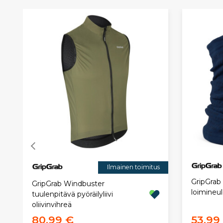
Ilmainen toimitus
GripGra
GripGrab Windbuster
loimineul
tuulenpitävä pyöräilyliivi
oliivinvihreä
80,99 €
53,99