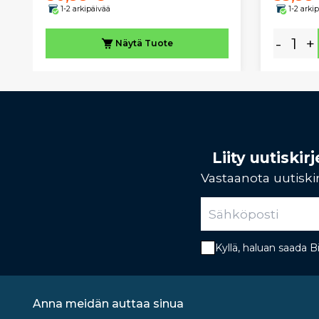
1-2 arkipäivää
1-2 arki
-
+
Näytä
Tuote
Liity uutiski
Vastaanota uutiskir
Kyllä, haluan saada 
Anna meidän auttaa sinua