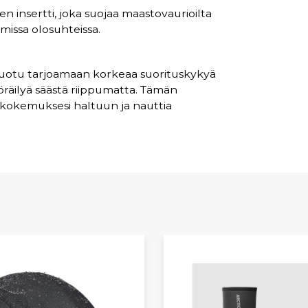
n insertti, joka suojaa maastovaurioilta
issa olosuhteissa.
uotu tarjoamaan korkeaa suorituskykyä
yöräilyä säästä riippumatta. Tämän
lykokemuksesi haltuun ja nauttia