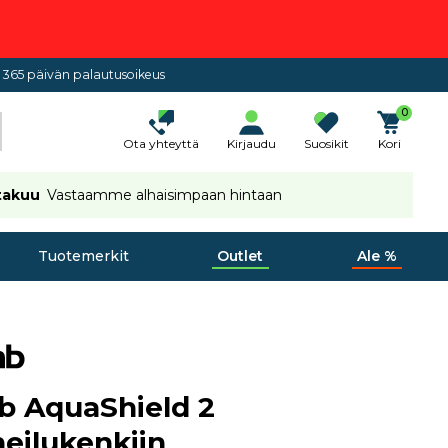
365 päivän palautusoikeus
0
Ota yhteyttä
Kirjaudu
Suosikit
Kori
takuu
Vastaamme alhaisimpaan hintaan
Tuotemerkit
Outlet
Ale %
b AquaShield 2
heilukenkiin