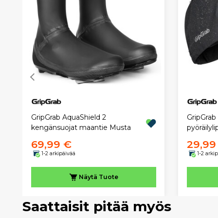
GripGrab AquaShield 2
GripGrab
kengänsuojat maantie Musta
pyöräilyli
69,99 €
29,99
1-2 arkipäivää
1-2 arki
Näytä
Tuote
Saattaisit pitää myös