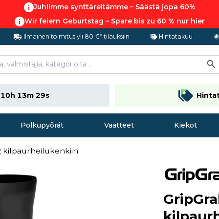
Juhlimme synttäreitämme – Säästä jopa 60%
Wir feiern Geburtstag – Spare bis zu 60 % nur hier
Ilmainen toimitus yli 80 €* tilauksiin
Hintatakuu
n
10h 13m 28s
Hinta
Polkupyörät
Vaatteet
Kiekot
 kilpaurheilukenkiin
GripGra
kilpaur