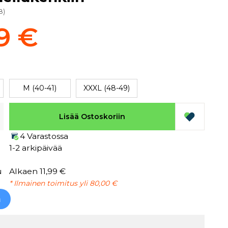
8
)
9 €
M (40-41)
XXXL (48-49)
Lisää Ostoskoriin
4 Varastossa
1-2 arkipäivää
u
Alkaen 11,99 €
* Ilmainen toimitus yli 80,00 €
h