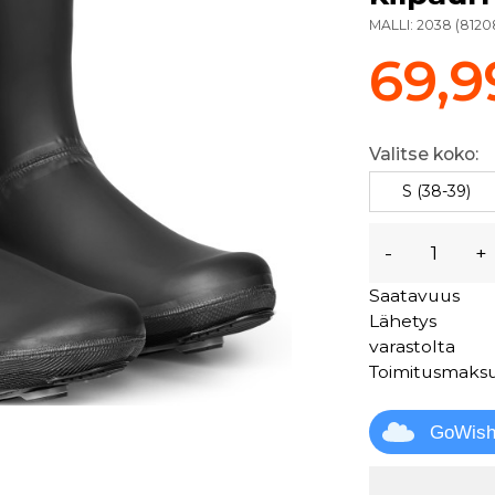
MALLI:
2038
(
8120
69,9
Valitse koko:
S (38-39)
-
+
Saatavuus
Lähetys
varastolta
Toimitusmaks
GoWis