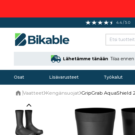
4.4 / 5.0
Lähetämme tänään
Tilaa enne
Osat
Lisävarusteet
Työkalut
Vaatteet
Kengänsuojat
GripGrab AquaShield 2
Home