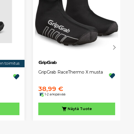
en toimitus
GripGrab RaceThermo X musta
38,99 €
1-2 arkipäivää
Näytä
Tuote