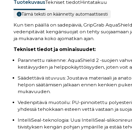
Tuotekuvaus
Tekniset tiedot
Hintatakuu
Tämä teksti on käännetty automaattisesti
Kun tien päällä on sadepäiviä, GripGrab AquaShield 
vedenpitävät kengänsuojat on tehty suojaamaan jal
ja mukavana koko ajomatkan ajan.
Tekniset tiedot ja ominaisuudet:
Parannettu rakenne: AquaShield 2 -suojien vah
kestävyyden ja helppokäyttöisyyden, joten voit a
Säädettävä istuvuus: Joustava materiaali ja anat
helpon säätämisen jalkaan ennen kenkien pukemi
mukavuuden.
Vedenpitävä muotoilu: PU-pinnoitettu polyester
yhdessä tehokkaan esteen vettä vastaan ja suojaav
IntelliSeal-teknologia: Uusi IntelliSeal-silikonire
tiivistyksen kengän pohjan ympärille ja estää te