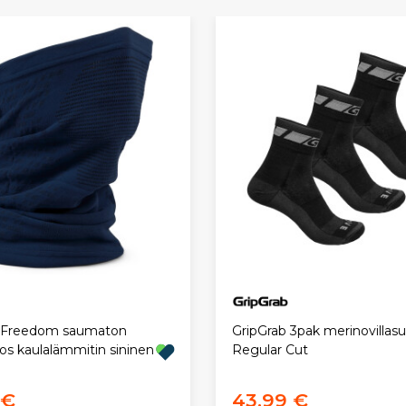
b Freedom saumaton
GripGrab 3pak merinovillas
os kaulalämmitin sininen
Regular Cut
 €
43,99 €