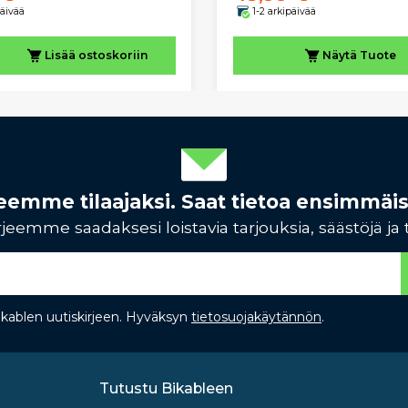
päivää
1-2 arkipäivää
Lisää ostoskoriin
Näytä
Tuote
rjeemme tilaajaksi. Saat tietoa ensimmäi
jeemme saadaksesi loistavia tarjouksia, säästöjä ja 
Bikablen uutiskirjeen. Hyväksyn
tietosuojakäytännön
.
Tutustu Bikableen