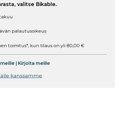
arasta, valitse Bikable.
takuu
äivän palautusoikeus
en toimitus*, kun tilaus on yli 80,00 €
 meille
|
Kirjoita meille
täile kanssamme