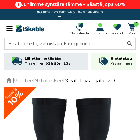
Juhlimme synttäreitämme – Säästä jopa 60%
Hintatakuu
0
Ota yhteyttä
Kirjaudu
Suosikit
Kori
Etsi tuotteita, valmistajia, kategorioita ...
Lähetämme tänään
Hintatakuu
Tilaa ennen
03h 50m 12s
Vastaamme alhai
Vaatteet
Irtolahkeet
Craft löysät jalat 2.0
Home
Säästä
10%