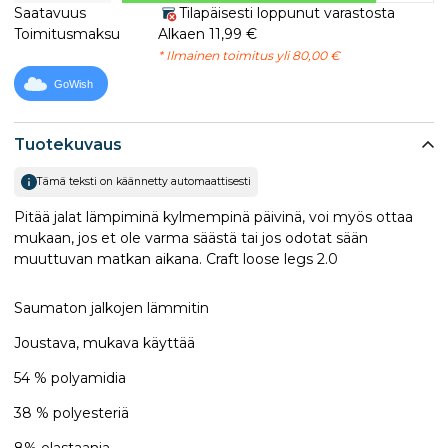
Saatavuus
Tilapäisesti loppunut varastosta
Toimitusmaksu
Alkaen 11,99 €
* Ilmainen toimitus yli 80,00 €
GoWish
Tuotekuvaus
Tämä teksti on käännetty automaattisesti
Pitää jalat lämpiminä kylmempinä päivinä, voi myös ottaa
mukaan, jos et ole varma säästä tai jos odotat sään
muuttuvan matkan aikana. Craft loose legs 2.0
Saumaton jalkojen lämmitin
Joustava, mukava käyttää
54 % polyamidia
38 % polyesteriä