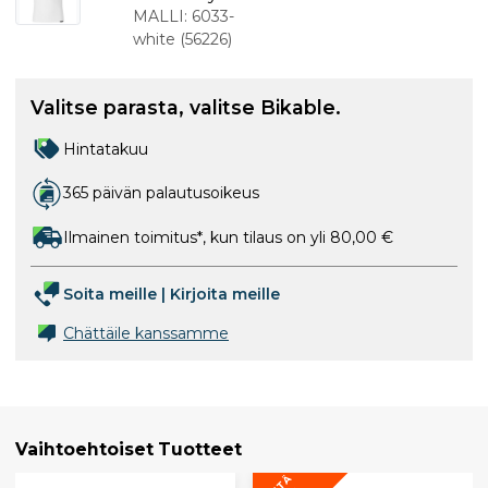
aluspaita
MALLI:
6033-
lyhythihain
white
(
56226
)
en
valkoinen
Valitse parasta, valitse Bikable.
Hintatakuu
365 päivän palautusoikeus
Ilmainen toimitus*, kun tilaus on yli 80,00 €
Soita meille
|
Kirjoita meille
Chättäile kanssamme
Vaihtoehtoiset Tuotteet