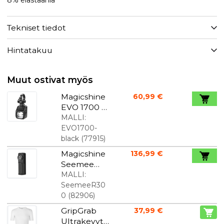
​8% elastaania
Tekniset tiedot
Hintatakuu
Muut ostivat myös
Magicshine
60,99 €
EVO 1700 -
polkupyörä
MALLI:
n valo
EVO1700-
Musta
black
(
77915
)
Magicshine
136,99 €
Seemee
R300 tutka
MALLI:
takavalo
SeemeeR30
0
(
82906
)
GripGrab
37,99 €
Ultrakevyt