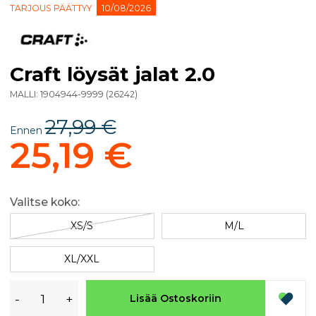
TARJOUS PÄÄTTYY
10/08/2026
Craft löysät jalat 2.0
MALLI:
1904944-9999
(
26242
)
27,99 €
Ennen
25,19 €
Valitse koko:
XS/S
M/L
XL/XXL
-
+
Lisää Ostoskoriin