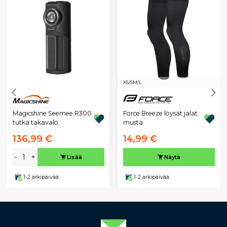
XS/S
M/L
Magicshine Seemee R300
Force Breeze löysät jalat
tutka takavalo
musta
136,99 €
14,99 €
-
+
Lisää
Näytä
1-2 arkipäivää
1-2 arkipäivää