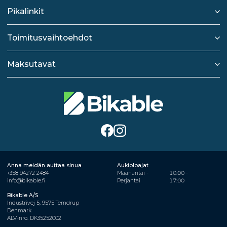
Pikalinkit
Toimitusvaihtoehdot
Maksutavat
Anna meidän auttaa sinua
Aukioloajat
+358 94272 2484
Maanantai -
10:00 -
info@bikable.fi
Perjantai
17:00
Bikable A/S
Industrivej 5, 9575 Terndrup
Denmark
ALV-nro. DK35252002