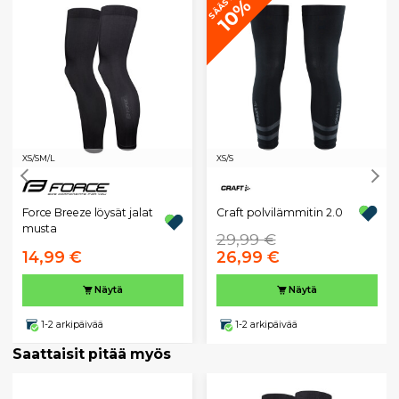
SÄÄSTÄ
10%
XS/S
M/L
XS/S
Force Breeze löysät jalat
Craft polvilämmitin 2.0
musta
29,99 €
14,99 €
26,99 €
Näytä
Näytä
1-2 arkipäivää
1-2 arkipäivää
Saattaisit pitää myös