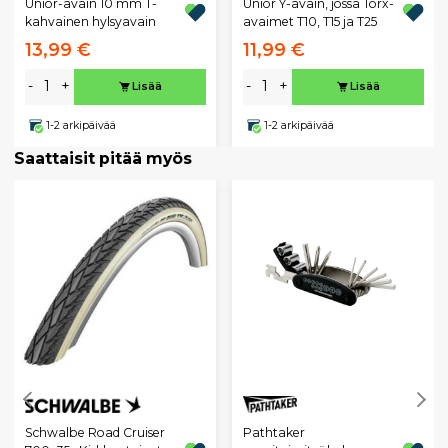
Unior-avain 10 mm T-
Unior Y-avain, jossa Torx-
kahvainen hylsyavain
avaimet T10, T15 ja T25
13,99 €
11,99 €
-
+
-
+
Lisää
Lisää
1-2 arkipäivää
1-2 arkipäivää
Saattaisit pitää myös
Schwalbe Road Cruiser
Pathtaker