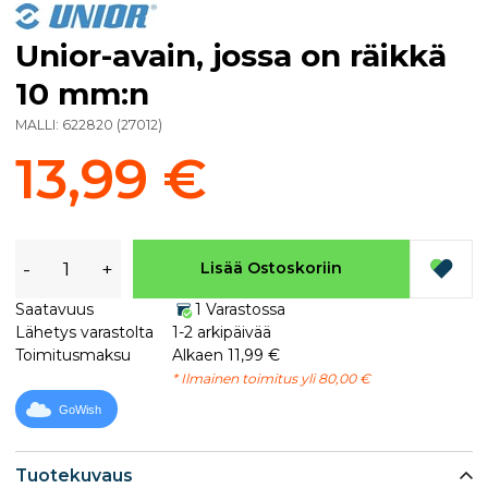
Unior-avain, jossa on räikkä
10 mm:n
MALLI:
622820
(
27012
)
13,99 €
-
+
Lisää Ostoskoriin
Saatavuus
1 Varastossa
Lähetys varastolta
1-2 arkipäivää
Toimitusmaksu
Alkaen 11,99 €
* Ilmainen toimitus yli 80,00 €
GoWish
Tuotekuvaus