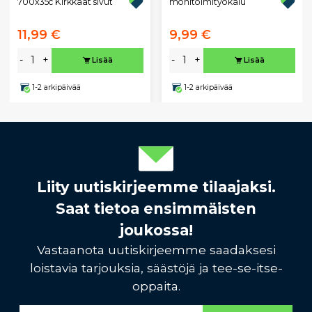
700x35c Kirkkaat sivut
monitoimityökalu
11,99 €
9,99 €
-
+
-
+
Lisää
Lisää
1-2 arkipäivää
1-2 arkipäivää
Liity uutiskirjeemme tilaajaksi.
Saat tietoa ensimmäisten
joukossa!
Vastaanota uutiskirjeemme saadaksesi
loistavia tarjouksia, säästöjä ja tee-se-itse-
oppaita.