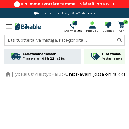
Juhlimme synttäreitämme – Säästä jopa 60%
Ilmainen toimitus yli 80 €* tilauksiin
0
Ota yhteyttä
Kirjaudu
Suosikit
Kori
Etsi tuotteita, valmistajia, kategorioita ...
Lähetämme tänään
Hintatakuu
Tilaa ennen
09h 22m 27s
Vastaamme alhai
Työkalut
Yleistyökalut
Unior-avain, jossa on räikkä
Home