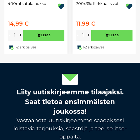
700x35c Kirkkaat sivut
400ml satulalaukku
14,99 €
11,99 €
-
+
-
+
Lisää
Lisää
1-2 arkipäivää
1-2 arkipäivää
Liity uutiskirjeemme tilaajaksi.
Saat tietoa ensimmäisten
joukossa!
Vastaanota uutiskirjeemme saadaksesi
loistavia tarjouksia, säästöjä ja tee-se-itse-
oppaita.