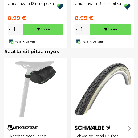
Unior-avain 12 mm pitkä
Unior-avain 13 mm pitkä
8,99 €
8,99 €
-
+
-
+
Lisää
Lisää
1-2 arkipäivää
1-2 arkipäivää
Saattaisit pitää myös
Schwalbe Road Cruiser
Syncros Speed Strap