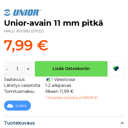
Unior-avain 11 mm pitkä
MALLI:
600362
(
27022
)
7,99 €
-
+
Lisää Ostoskoriin
Saatavuus
1 Varastossa
Lähetys varastolta
1-2 arkipäivää
Toimitusmaksu
Alkaen 11,99 €
* Ilmainen toimitus yli 80,00 €
GoWish
Tuotekuvaus