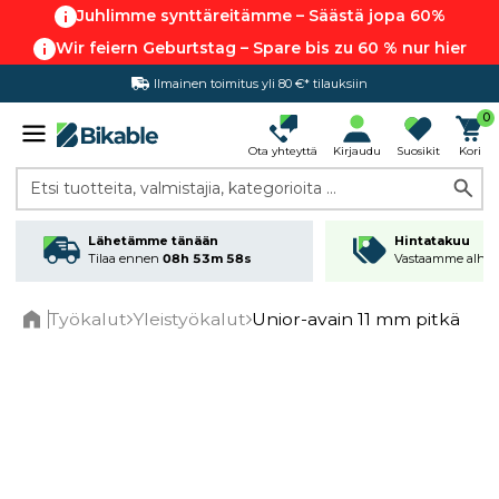
Juhlimme synttäreitämme – Säästä jopa 60%
Wir feiern Geburtstag – Spare bis zu 60 % nur hier
Ilmainen toimitus yli 80 €* tilauksiin
0
Ota yhteyttä
Kirjaudu
Suosikit
Kori
Etsi tuotteita, valmistajia, kategorioita ...
Lähetämme tänään
Hintatakuu
Tilaa ennen
08h 53m 58s
Vastaamme alhai
Työkalut
Yleistyökalut
Unior-avain 11 mm pitkä
Home