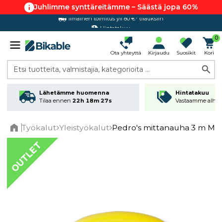
Juhlimme synttäreitämme – Säästä jopa 60%
Hintatakuu
0
Ota yhteyttä
Kirjaudu
Suosikit
Kori
Etsi tuotteita, valmistajia, kategorioita ...
Lähetämme huomenna
Hintatakuu
Tilaa ennen
22h 18m 26s
Vastaamme alhai
Työkalut
Yleistyökalut
Pedro's mittanauha 3 m Mus
Home
OUTLET