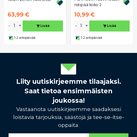
ristipää koko 2
63,99 €
10,99 €
-
+
-
+
Lisää
Lisää
1-2 arkipäivää
1-2 arkipäivää
Liity uutiskirjeemme tilaajaksi.
Saat tietoa ensimmäisten
joukossa!
Vastaanota uutiskirjeemme saadaksesi
loistavia tarjouksia, säästöjä ja tee-se-itse-
oppaita.