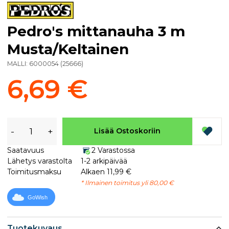
Pedro's mittanauha 3 m
Musta/Keltainen
MALLI:
6000054
(
25666
)
6,69 €
-
+
Lisää Ostoskoriin
Saatavuus
2 Varastossa
Lähetys varastolta
1-2 arkipäivää
Toimitusmaksu
Alkaen 11,99 €
* Ilmainen toimitus yli 80,00 €
GoWish
Tuotekuvaus