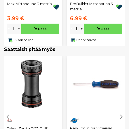
Max Mittanauha 3 metriä
ProBuilder Mittanauha 3
metriä
3,99 €
6,99 €
-
+
-
+
Lisää
Lisää
1-2 arkipäivää
1-2 arkipäivää
Saattaisit pitää myös
Park Toolin ruuvimeisseli
Token Zenith T47A DUB