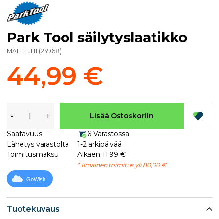
Park Tool säilytyslaatikko
MALLI:
JH1
(
23968
)
44,99 €
-
+
Lisää Ostoskoriin
Saatavuus
6 Varastossa
Lähetys varastolta
1-2 arkipäivää
Toimitusmaksu
Alkaen 11,99 €
* Ilmainen toimitus yli 80,00 €
GoWish
Tuotekuvaus