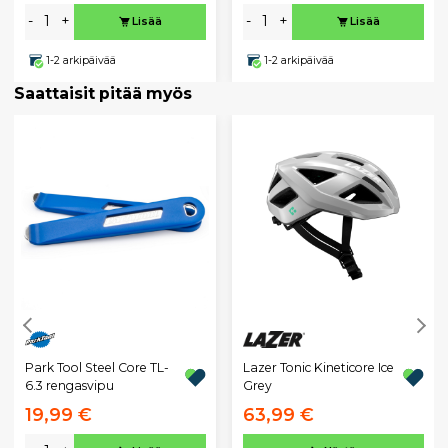
-
+
-
+
Lisää
Lisää
1-2 arkipäivää
1-2 arkipäivää
Saattaisit pitää myös
Park Tool Steel Core TL-
Lazer Tonic Kineticore Ice
6.3 rengasvipu
Grey
19,99 €
63,99 €