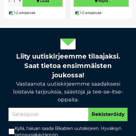
-
+
Lisää
Näytä
1-2 arkipäivää
1-2 arkipäivää
Liity uutiskirjeemme tilaajaksi.
Saat tietoa ensimmäisten
joukossa!
Vastaanota uutiskirjeemme saadaksesi
loistavia tarjouksia, säästöjä ja tee-se-itse-
oppaita.
Rekisteröidy
Kyllä, haluan saada Bikablen uutiskirjeen. Hyväksyn
tietosuojakäytännön
.