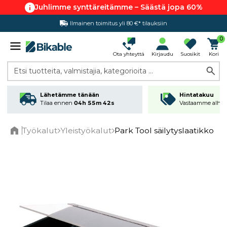
Juhlimme synttäreitämme – Säästä jopa 60%
Ilmainen toimitus yli 80 €* tilauksiin
Hintatakuu
0
Ota yhteyttä
Kirjaudu
Suosikit
Kori
Etsi tuotteita, valmistajia, kategorioita ...
Lähetämme tänään
Hintatakuu
Tilaa ennen
04h 55m 42s
Vastaamme alhai
Työkalut
Yleistyökalut
Park Tool säilytyslaatikko
Home