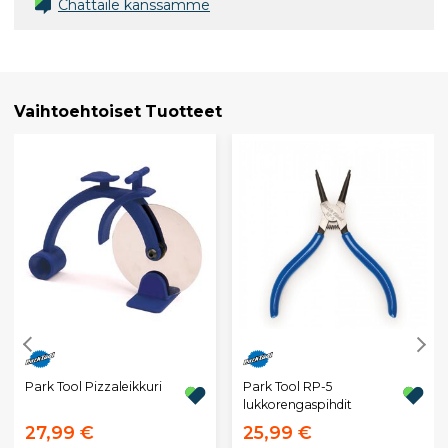
Chättäile kanssamme
Vaihtoehtoiset Tuotteet
Park Tool Pizzaleikkuri
Park Tool RP-5
lukkorengaspihdit
27,99 €
25,99 €