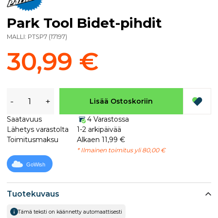
Park Tool Bidet-pihdit
MALLI:
PTSP7
(
17197
)
30,99 €
-
+
Lisää Ostoskoriin
Saatavuus
4 Varastossa
Lähetys varastolta
1-2 arkipäivää
Toimitusmaksu
Alkaen 11,99 €
* Ilmainen toimitus yli 80,00 €
GoWish
Tuotekuvaus
Tämä teksti on käännetty automaattisesti