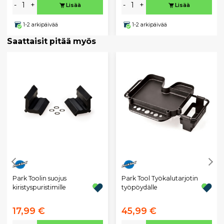
-
+
-
+
Lisää
Lisää
1-2 arkipäivää
1-2 arkipäivää
Saattaisit pitää myös
Park Toolin suojus
Park Tool Työkalutarjotin
kiristyspuristimille
työpöydälle
17,99 €
45,99 €