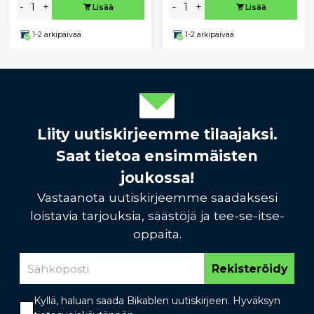
-
+
-
+
Lisää
Lisää
1-2 arkipäivää
1-2 arkipäivää
Liity uutiskirjeemme tilaajaksi.
Saat tietoa ensimmäisten
joukossa!
Vastaanota uutiskirjeemme saadaksesi
loistavia tarjouksia, säästöjä ja tee-se-itse-
oppaita.
Rekisteröidy
Kyllä, haluan saada Bikablen uutiskirjeen. Hyväksyn