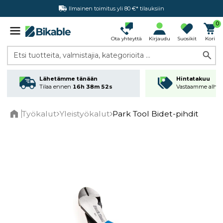
Ilmainen toimitus yli 80 €* tilauksiin
Hintatakuu
0
Ota yhteyttä
Kirjaudu
Suosikit
Kori
Etsi tuotteita, valmistajia, kategorioita ...
Lähetämme tänään
Hintatakuu
Tilaa ennen
16h 38m 52s
Vastaamme alhai
Työkalut
Yleistyökalut
Park Tool Bidet-pihdit
Home