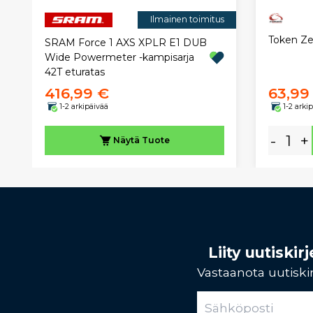
Ilmainen toimitus
Token Ze
SRAM Force 1 AXS XPLR E1 DUB
Wide Powermeter -kampisarja
42T eturatas
416,99 €
63,99
1-2 arkipäivää
1-2 arki
-
+
Näytä
Tuote
Liity uutiski
Vastaanota uutiskir