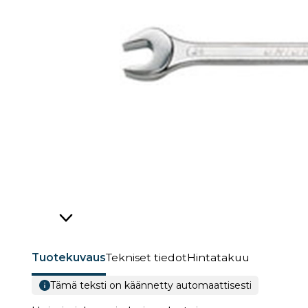
Tuotekuvaus
Tekniset tiedot
Hintatakuu
Tämä teksti on käännetty automaattisesti