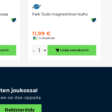
 osaa
Park Toolin magneettinen kulho
11,99 €
1-2 arkipäivää
-
+
koriin
Lisää ostoskoriin
sten joukossa!
tee-se-itse-oppaita.
Rekisteröidy