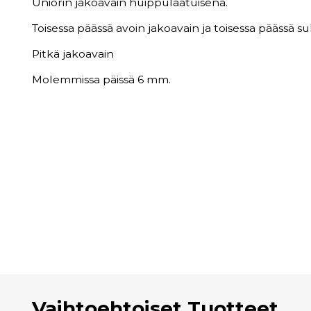
Uniorin jakoavain huippulaatuisena.
Toisessa päässä avoin jakoavain ja toisessa päässä su
Pitkä jakoavain
Molemmissa päissä 6 mm.
Vaihtoehtoiset Tuotteet