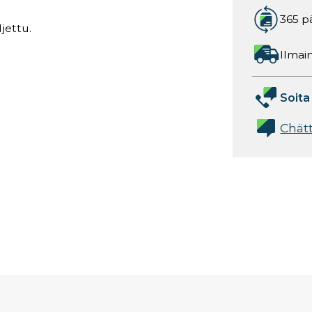
365 p
ljettu.
Ilmain
Soita
Chät