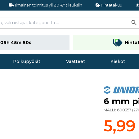
Ilmainen toimitus yli 80 €* tilauksiin
Hintatakuu
n
05h 45m 49s
Hinta
Polkupyörät
Vaatteet
Kiekot
6 mm pi
MALLI:
600357
(
27
5,99