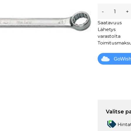
-
+
Saatavuus
Lähetys
varastolta
Toimitusmaks
GoWis
Valitse p
Hinta