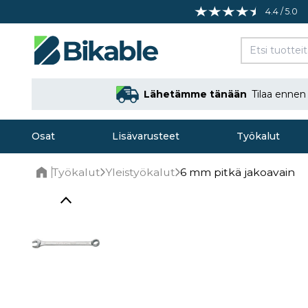
4.4 / 5.0
Lähetämme tänään
Tilaa enne
Osat
Lisävarusteet
Työkalut
Työkalut
Yleistyökalut
6 mm pitkä jakoavain
Home