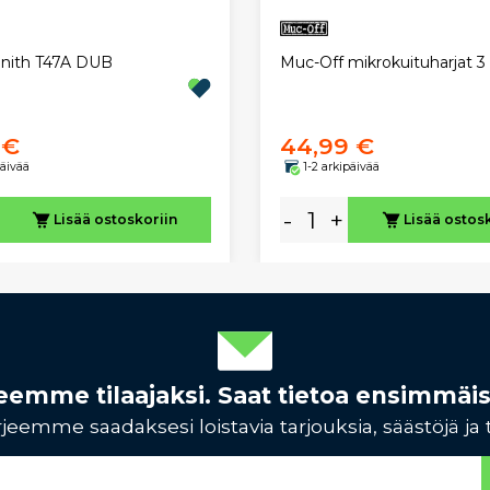
Muc-Off mikrokuituharjat 3
nith T47A DUB
 €
44,99 €
päivää
1-2 arkipäivää
-
+
Lisää ostoskoriin
Lisää ostos
rjeemme tilaajaksi. Saat tietoa ensimmäi
jeemme saadaksesi loistavia tarjouksia, säästöjä ja 