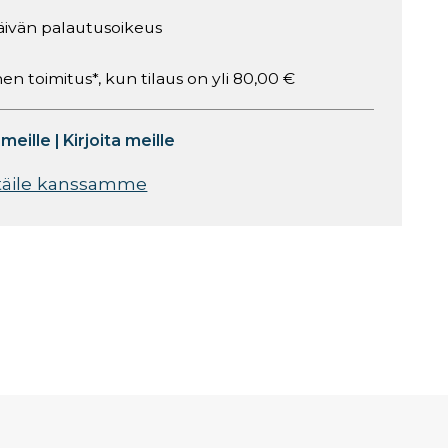
äivän palautusoikeus
en toimitus*, kun tilaus on yli 80,00 €
 meille
|
Kirjoita meille
täile kanssamme