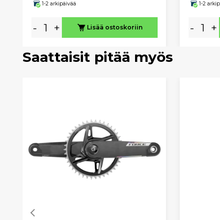
1-2 arkipäivää
1-2 arki
-
+
-
+
Lisää ostoskoriin
Saattaisit pitää myös