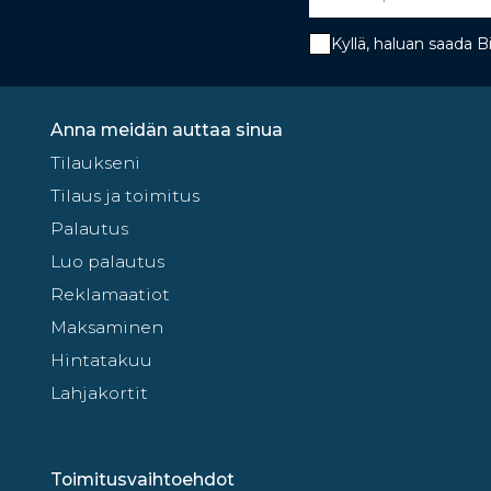
Kyllä, haluan saada 
Anna meidän auttaa sinua
Tilaukseni
Tilaus ja toimitus
Palautus
Luo palautus
Reklamaatiot
Maksaminen
Hintatakuu
Lahjakortit
Toimitusvaihtoehdot