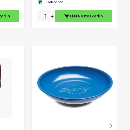
1-2 arkipäivää
-
+
koriin
Lisää ostoskoriin