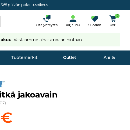
365 päivän palautusoikeus
0
Ota yhteyttä
Kirjaudu
Suosikit
Kori
takuu
Vastaamme alhaisimpaan hintaan
Tuotemerkit
Outlet
Ale %
tkä jakoavain
017
)
 €