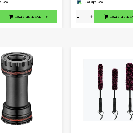
päivää
1-2 arkipäivää
-
+
Lisää ostoskoriin
Lisää ostos