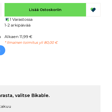
Lisää Ostoskoriin
1 Varastossa
1-2 arkipäivää
u
Alkaen 11,99 €
* Ilmainen toimitus yli 80,00 €
h
arasta, valitse Bikable.
takuu