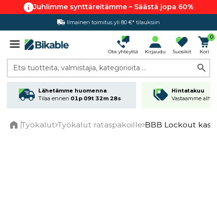
Juhlimme synttäreitämme – Säästä jopa 60%
Ilmainen toimitus yli 80 €* tilauksiin
Hintatakuu
0
Ota yhteyttä
Kirjaudu
Suosikit
Kori
Etsi tuotteita, valmistajia, kategorioita ...
Lähetämme huomenna
Hintatakuu
Tilaa ennen
01p 09t 32m 28s
Vastaamme alhai
Työkalut
Työkalut rataspakoille
BBB Lockout kase
Home