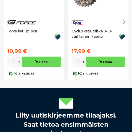
Cyclus ketjupiiska 9/10-
Force ketjupiiska
vaihteinen kasetti
10,99 €
17,99 €
-
+
-
+
Lisää
Lisää
1-2 arkipäivää
1-2 arkipäivää
Liity uutiskirjeemme tilaajaksi.
Saat tietoa ensimmäisten