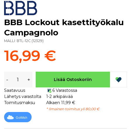
BBB Lockout kasettityökalu
Campagnolo
MALLI:
BTL-12C
(
12329
)
16,99 €
-
+
Lisää Ostoskoriin
Saatavuus
6 Varastossa
Lähetys varastolta
1-2 arkipäivää
Toimitusmaksu
Alkaen 11,99 €
* Ilmainen toimitus yli 80,00 €
GoWish