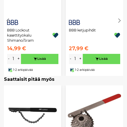
BBB Lockout
BBB ketjupihdit
kasettityökalu
Shimano/Sram
14,99 €
27,99 €
-
+
-
+
Lisää
Lisää
1-2 arkipäivää
1-2 arkipäivää
Saattaisit pitää myös