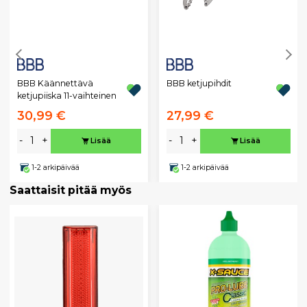
BBB Käännettävä
BBB ketjupihdit
ketjupiiska 11-vaihteinen
30,99 €
27,99 €
-
+
-
+
Lisää
Lisää
1-2 arkipäivää
1-2 arkipäivää
Saattaisit pitää myös