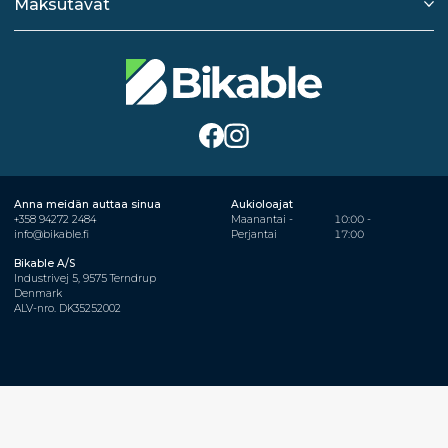
Maksutavat
Anna meidän auttaa sinua
Aukioloajat
+358 94272 2484
Maanantai -
10:00 -
info@bikable.fi
Perjantai
17:00
Bikable A/S
Industrivej 5, 9575 Terndrup
Denmark
ALV-nro. DK35252002