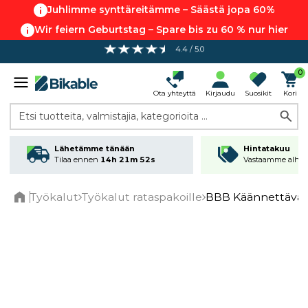
Juhlimme synttäreitämme – Säästä jopa 60%
Wir feiern Geburtstag – Spare bis zu 60 % nur hier
4.4 / 5.0
Ilmainen toimitus yli 80 €* tilauksiin
0
Ota yhteyttä
Kirjaudu
Suosikit
Kori
Etsi tuotteita, valmistajia, kategorioita ...
Lähetämme tänään
Hintatakuu
Tilaa ennen
14h 21m 51s
Vastaamme alhai
Työkalut
Työkalut rataspakoille
BBB Käännettävä k
Home