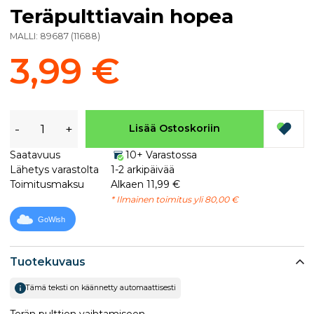
Teräpulttiavain hopea
MALLI:
89687
(
11688
)
3,99 €
-
+
Lisää Ostoskoriin
Saatavuus
10+ Varastossa
Lähetys varastolta
1-2 arkipäivää
Toimitusmaksu
Alkaen 11,99 €
* Ilmainen toimitus yli 80,00 €
GoWish
Tuotekuvaus
Tämä teksti on käännetty automaattisesti