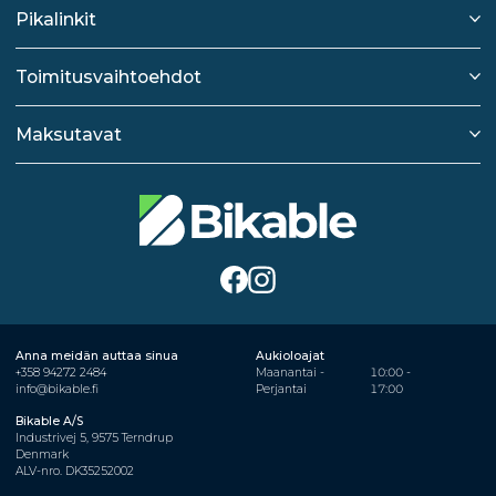
Pikalinkit
Toimitusvaihtoehdot
Maksutavat
Anna meidän auttaa sinua
Aukioloajat
+358 94272 2484
Maanantai -
10:00 -
info@bikable.fi
Perjantai
17:00
Bikable A/S
Industrivej 5, 9575 Terndrup
Denmark
ALV-nro. DK35252002