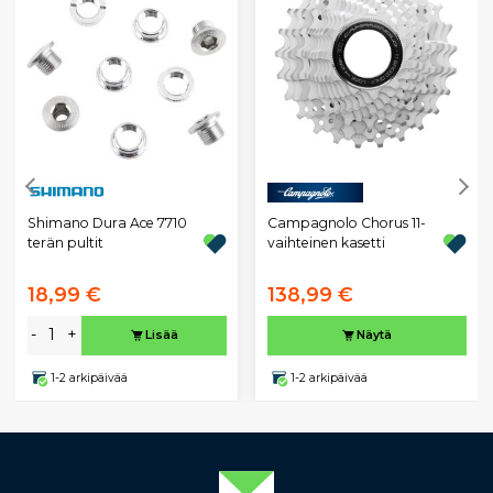
Shimano Dura Ace 7710
Campagnolo Chorus 11-
terän pultit
vaihteinen kasetti
18,99 €
138,99 €
-
+
Lisää
Näytä
1-2 arkipäivää
1-2 arkipäivää