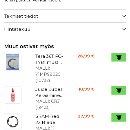
Terän pulttien vaihtamiseen.
Tekniset tiedot
Hintatakuu
Muut ostivat myös
Terä 36T FC-
26,99 €
T781 musta
10-
MALLI:
vaihteinen
Y1MP98020
Deore XT
(
10732
)
Juice Lubes
10,99 €
Keraaminen
ketjuöljy
MALLI:
CRJ1
130 ml
(
19423
)
SRAM Red
27,99 €
22 Blade
36T 110 mm
MALLI:
11