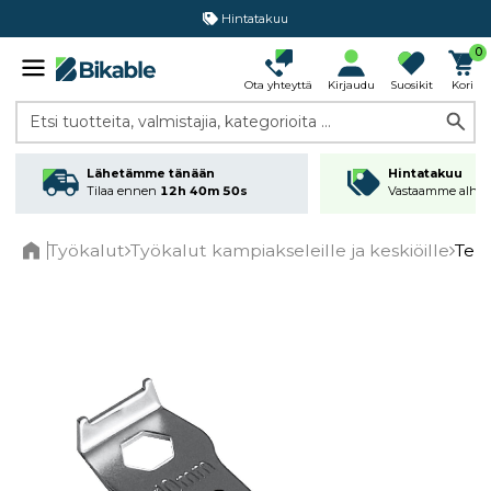
Hintatakuu
0
Ota yhteyttä
Kirjaudu
Suosikit
Kori
Etsi tuotteita, valmistajia, kategorioita ...
Lähetämme tänään
Hintatakuu
Tilaa ennen
12h 40m 50s
Vastaamme alhai
Työkalut
Työkalut kampiakseleille ja keskiöille
Terä
Home