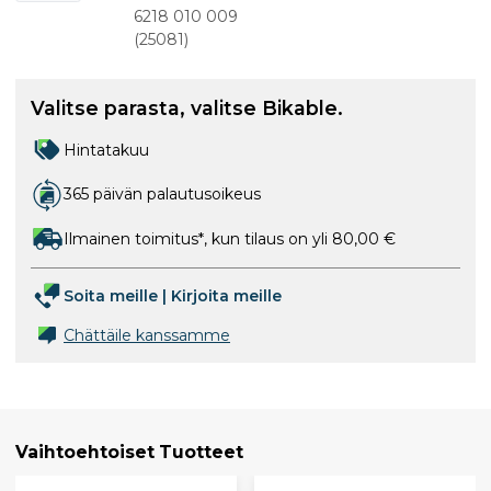
11-
6218 010 009
vaihteinen
(
25081
)
terä
Valitse parasta, valitse Bikable.
Hintatakuu
365 päivän palautusoikeus
Ilmainen toimitus*, kun tilaus on yli 80,00 €
Soita meille
|
Kirjoita meille
Chättäile kanssamme
Vaihtoehtoiset Tuotteet