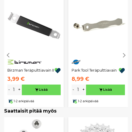
Birzman Teräpulttiavain II
Park Tool Teräpulttiavain
3,99 €
8,99 €
-
+
-
+
Lisää
Lisää
1-2 arkipäivää
1-2 arkipäivää
Saattaisit pitää myös