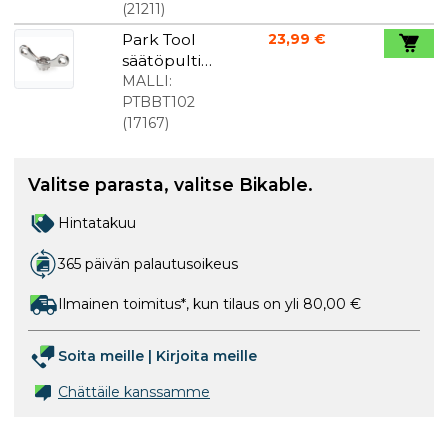
(
21211
)
Park Tool
23,99 €
säätöpultin
irrotin
MALLI:
(Shimano
PTBBT102
Hollowtech
(
17167
)
II pultti)
Valitse parasta, valitse Bikable.
Hintatakuu
365 päivän palautusoikeus
Ilmainen toimitus*, kun tilaus on yli 80,00 €
Soita meille
|
Kirjoita meille
Chättäile kanssamme