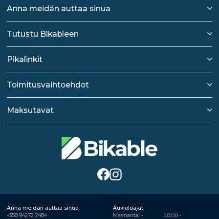
Anna meidän auttaa sinua
Tutustu Bikableen
Pikalinkit
Toimitusvaihtoehdot
Maksutavat
Anna meidän auttaa sinua
Aukioloajat
+358 94272 2484
Maanantai -
10:00 -