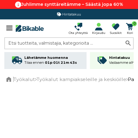
Juhlimme synttäreitämme – Säästä jopa 60%
Hintatakuu
0
Ota yhteyttä
Kirjaudu
Suosikit
Kori
Etsi tuotteita, valmistajia, kategorioita ...
Lähetämme huomenna
Hintatakuu
Tilaa ennen
01p 01t 21m 43s
Vastaamme alhai
Työkalut
Työkalut kampiakseleille ja keskiöille
Park
Home