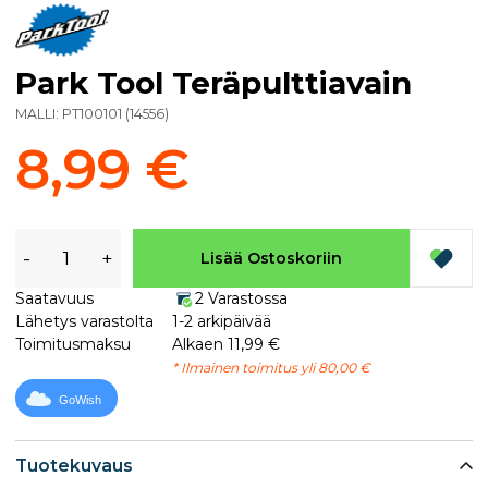
Park Tool Teräpulttiavain
MALLI:
PT100101
(
14556
)
8,99 €
-
+
Lisää Ostoskoriin
Saatavuus
2 Varastossa
Lähetys varastolta
1-2 arkipäivää
Toimitusmaksu
Alkaen 11,99 €
* Ilmainen toimitus yli 80,00 €
GoWish
Tuotekuvaus