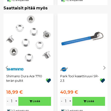
1-2 arkipäivää
1-2 arkipäivää
Saattaisit pitää myös
Park Tool kasettiruuvi SR-
Shimano Dura Ace 7710
2.3
terän pultit
18,99 €
40,99 €
-
+
-
+
Lisää
Lisää
1-2 arkipäivää
1-2 arkipäivää