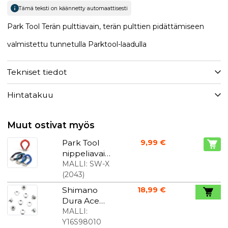
Tämä teksti on käännetty automaattisesti
Park Tool Terän pulttiavain, terän pulttien pidättämiseen
valmistettu tunnetulla Parktool-laadulla
Tekniset tiedot
Hintatakuu
Muut ostivat myös
Park Tool
9,99 €
nippeliavaii
n
MALLI:
SW-X
(
2043
)
Shimano
18,99 €
Dura Ace
7710 terän
MALLI:
pultit
Y16S98010