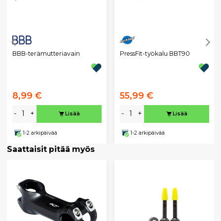
BBB-terämutteriavain
PressFit-työkalu BBT90
8,99 €
55,99 €
-
+
-
+
Lisää
Lisää
1-2 arkipäivää
1-2 arkipäivää
Saattaisit pitää myös