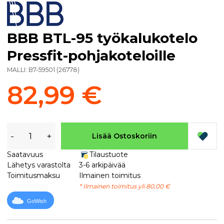
BBB BTL-95 työkalukotelo
Pressfit-pohjakoteloille
MALLI:
B7-59501
(
26778
)
82,99 €
-
+
Lisää Ostoskoriin
Saatavuus
Tilaustuote
Lähetys varastolta
3-6 arkipäivää
Toimitusmaksu
Ilmainen toimitus
* Ilmainen toimitus yli 80,00 €
GoWish