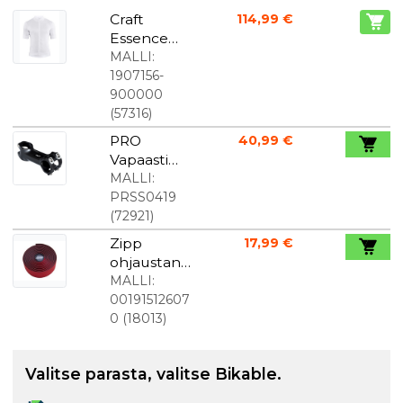
Craft
114,99 €
Essence
Jersey
MALLI:
Miesten
1907156-
valkoinen
900000
Tight Fit
(
57316
)
PRO
40,99 €
Vapaasti
seisova varsi
MALLI:
PLT Musta
PRSS0419
90mm
(
72921
)
Zipp
17,99 €
ohjaustang
on nauha
MALLI:
punainen
00191512607
CX Service
0
(
18013
)
race
Valitse parasta, valitse Bikable.