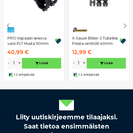
PRO Vapaasti seisova
X-Sauce Blister 2 Tubeless
varsi PLT Musta 90mm
Presta venttiilit 40mm
40,99 €
12,99 €
-
+
-
+
Lisää
Lisää
1-2 arkipäivää
1-2 arkipäivää
Liity uutiskirjeemme tilaajaksi.
Saat tietoa ensimmäisten