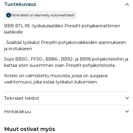
Tuotekuvaus
Tämä teksti on käännetty automaattisesti
BBB BTL-95 -työkalulaatikko Pressfit-pohjakannattimen
laatikoille
. Sisältää työkalut Pressfit-pohjakorvakkeiden asennukseen
ja irrotukseen
Sopii BB30-, PF30-, BB86-, BB92- ja BB95-pohjakoteloihin ja
kattaa siten suurimman osan Pressfit-pohjakoteloista.
Kotelo on valmistettu muovista, jossa on suojaava
vaahtomuovi, joka estää työkalun liukumisen.
Tekniset tiedot
Hintatakuu
Muut ostivat myös