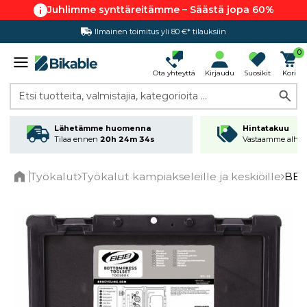
Juhlimme synttäreitämme – Säästä jopa 60%
Ilmainen toimitus yli 80 €* tilauksiin
Hintatakuu
0
Ota yhteyttä
Kirjaudu
Suosikit
Kori
Etsi tuotteita, valmistajia, kategorioita ...
Lähetämme huomenna
Hintatakuu
Tilaa ennen
20h 24m 34s
Vastaamme alhai
Työkalut
Työkalut kampiakseleille ja keskiöille
BBB 
Home