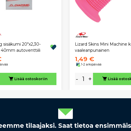
 sisäkumi 20"x2,30-
Lizard Skins Mini Machine 
0 40mm autoventtiili
vaaleanpunainen
€
1,49 €
päivää
1-2 arkipäivää
-
+
Lisää ostoskoriin
Lisää ostos
rjeemme tilaajaksi. Saat tietoa ensimmäi