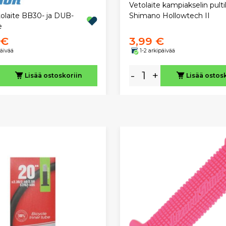
Vetolaite kampiakselin pultil
tolaite BB30- ja DUB-
Shimano Hollowtech II
e
 €
3,99 €
päivää
1-2 arkipäivää
-
+
Lisää ostoskoriin
Lisää ostos