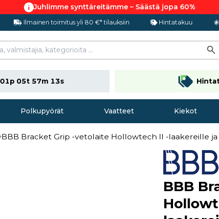
Juhlimme synttäreitämme – Säästä jopa 60%
Ilmainen toimitus yli 80 €* tilauksiin
Hintatakuu
01p 05t 57m 12s
Hinta
Polkupyörät
Vaatteet
Kiekot
BBB Bracket Grip -vetolaite Hollowtech II -laakereille ja 
BBB Bra
Hollowte