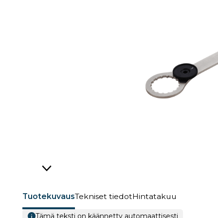
Tuotekuvaus
Tekniset tiedot
Hintatakuu
Tämä teksti on käännetty automaattisesti