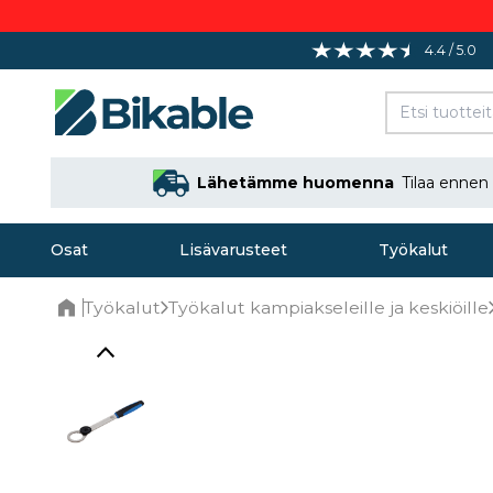
4.4 / 5.0
Lähetämme huomenna
Tilaa ennen
Osat
Lisävarusteet
Työkalut
Työkalut
Työkalut kampiakseleille ja keskiöille
Home