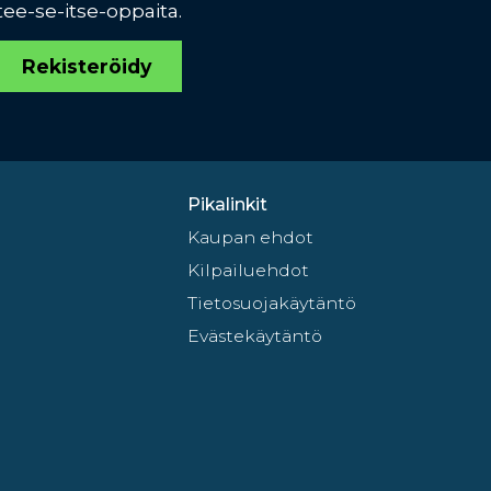
tee-se-itse-oppaita.
Rekisteröidy
Pikalinkit
Kaupan ehdot
Kilpailuehdot
Tietosuojakäytäntö
Evästekäytäntö