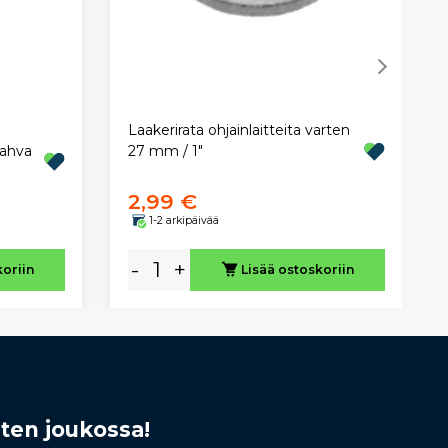
Laakerirata ohjainlaitteita varten
kahva
27 mm / 1"
2,99 €
1-2 arkipäivää
-
+
koriin
Lisää ostoskoriin
sten joukossa!