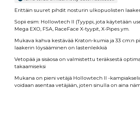
Erittäin suuret pihdit nosturin ulkopuolisten laa
Sopii esim: Hollowtech II (Tyyppi, jota käytetään 
Mega EXO, FSA, RaceFace X-tyypit, X-Pipes ym.
Mukava kahva kestävää Kraton-kumia ja 33 cm:n pit
laakerin löysääminen on lastenleikkiä
Vetopää ja sisäosa on valmistettu teräksestä optim
takaamiseksi
Mukana on pieni vetäjä Hollowtech II -kampiakselin
voidaan asentaa vetäjään, joten sinulla on aina nä