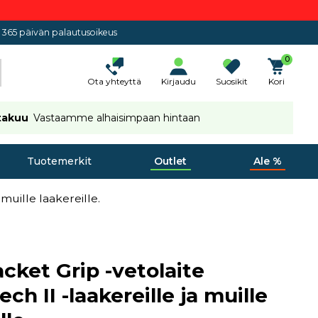
365 päivän palautusoikeus
0
Ota yhteyttä
Kirjaudu
Suosikit
Kori
takuu
Vastaamme alhaisimpaan hintaan
Tuotemerkit
Outlet
Ale %
muille laakereille.
cket Grip -vetolaite
ch II -laakereille ja muille