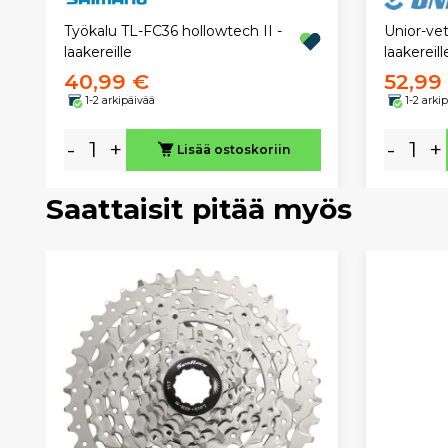
Työkalu TL-FC36 hollowtech II -
Unior-ve
laakereille
laakereill
40,99 €
52,99
1-2 arkipäivää
1-2 arki
-
+
-
+
Lisää ostoskoriin
Saattaisit pitää myös