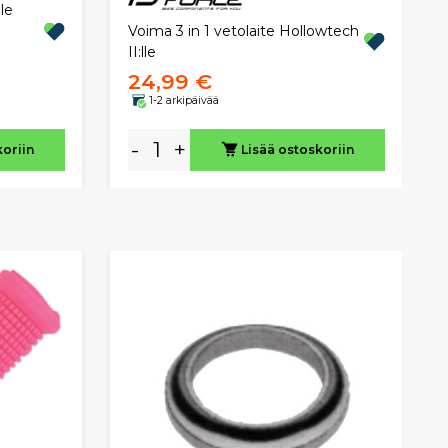
le
Voima 3 in 1 vetolaite Hollowtech
II:lle
24,99 €
1-2 arkipäivää
-
+
koriin
Lisää ostoskoriin