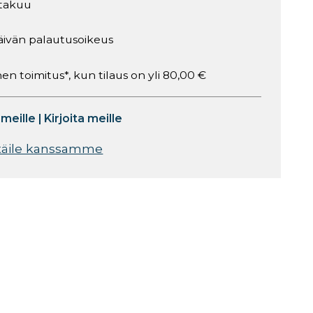
takuu
äivän palautusoikeus
en toimitus*, kun tilaus on yli 80,00 €
 meille
|
Kirjoita meille
täile kanssamme