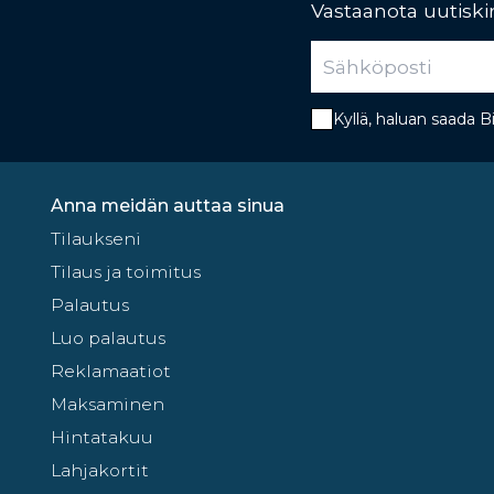
Vastaanota uutiskir
Kyllä, haluan saada 
Anna meidän auttaa sinua
Tilaukseni
Tilaus ja toimitus
Palautus
Luo palautus
Reklamaatiot
Maksaminen
Hintatakuu
Lahjakortit