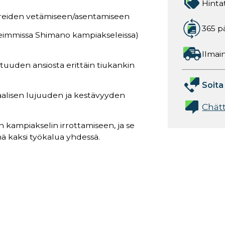
Hinta
kereiden vetämiseen/asentamiseen
365 p
useimmissa Shimano kampiakseleissa)
Ilmain
uuden ansiosta erittäin tiukankin
Soita
aalisen lujuuden ja kestävyyden
Chät
 kampiakselin irrottamiseen, ja se
mä kaksi työkalua yhdessä.