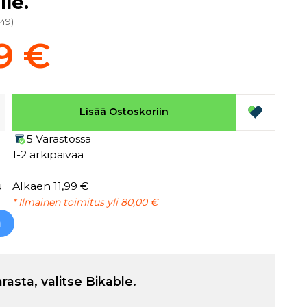
lle.
149
)
9 €
Lisää Ostoskoriin
5 Varastossa
1-2 arkipäivää
u
Alkaen 11,99 €
* Ilmainen toimitus yli 80,00 €
h
arasta, valitse Bikable.