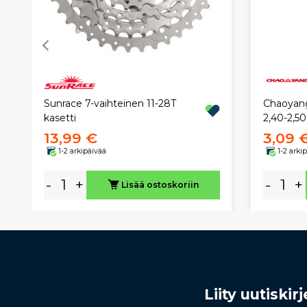
Sunrace 7-vaihteinen 11-28T
Chaoyang
kasetti
2,40-2,5
13,99 €
3,09 
1-2 arkipäivää
1-2 arki
-
+
-
+
Lisää ostoskoriin
Liity uutiski