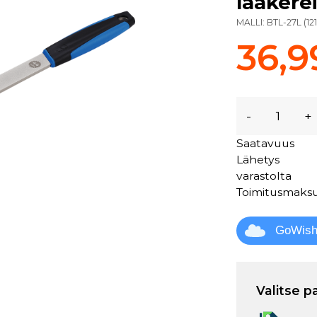
laakerei
MALLI:
BTL-27L
(
12
36,9
-
+
Saatavuus
Lähetys
varastolta
Toimitusmaks
GoWis
Valitse p