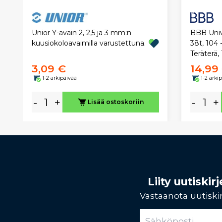
BBB Univ
Unior Y-avain 2, 2,5 ja 3 mm:n
38t, 104 
kuusiokoloavaimilla varustettuna.
Teräterä, 
3,09 €
14,99
1-2 arkipäivää
1-2 arki
-
+
-
+
Lisää ostoskoriin
Liity uutiski
Vastaanota uutiskir