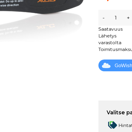
-
+
Saatavuus
Lähetys
varastolta
Toimitusmaks
GoWis
Valitse p
Hinta