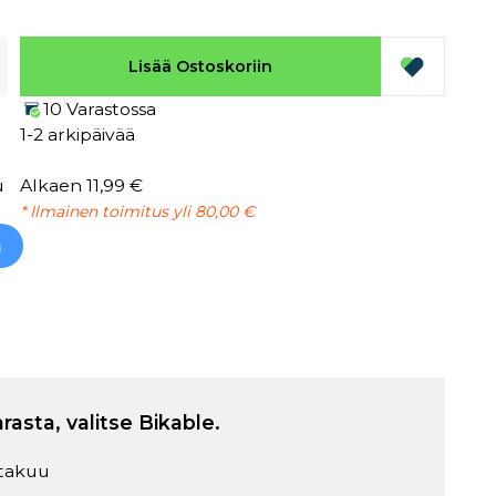
Lisää Ostoskoriin
10 Varastossa
1-2 arkipäivää
u
Alkaen 11,99 €
* Ilmainen toimitus yli 80,00 €
h
arasta, valitse Bikable.
takuu