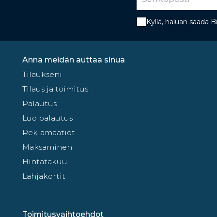
Kyllä, haluan saada 
Anna meidän auttaa sinua
Tilaukseni
Tilaus ja toimitus
Palautus
Luo palautus
Reklamaatiot
Maksaminen
Hintatakuu
Lahjakortit
Toimitusvaihtoehdot