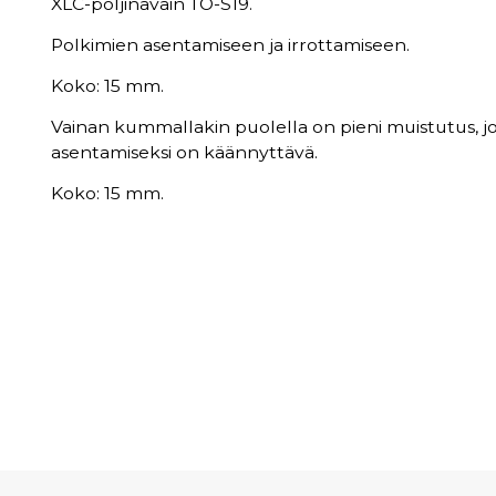
XLC-poljinavain TO-S19.
Polkimien asentamiseen ja irrottamiseen.
Koko: 15 mm.
Vainan kummallakin puolella on pieni muistutus, j
asentamiseksi on käännyttävä.
Koko: 15 mm.