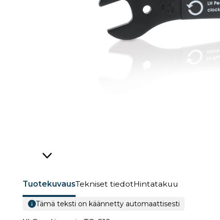
Tuotekuvaus
Tekniset tiedot
Hintatakuu
Tämä teksti on käännetty automaattisesti