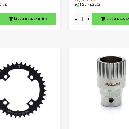
päivää
1-2 arkipäivää
-
+
Lisää ostoskoriin
Lisää ostos