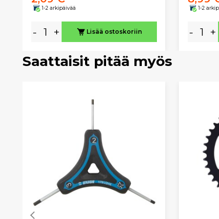
1-2 arkipäivää
1-2 arki
-
+
-
+
Lisää ostoskoriin
Saattaisit pitää myös