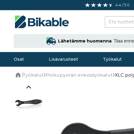
4.4 / 5.0
Lähetämme huomenna
Tilaa en
Osat
Lisävarusteet
Työkalut
Työkalut
Polkupyörän erikoistyökalut
XLC pol
Home