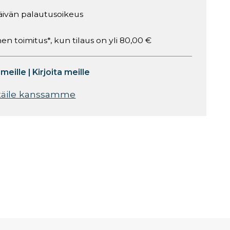
äivän palautusoikeus
en toimitus*, kun tilaus on yli 80,00 €
 meille
|
Kirjoita meille
täile kanssamme