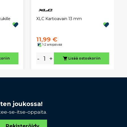
ukille
XLC Kartioavain 13 mm
11,99 €
1-2 arkipäivää
-
+
koriin
Lisää ostoskoriin
sten joukossa!
tee-se-itse-oppaita.
Rekisteröidy