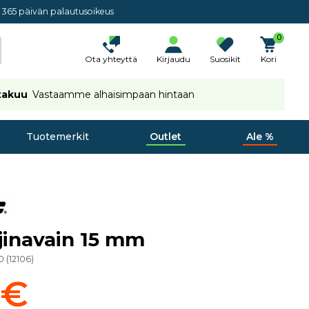
365 päivän palautusoikeus
0
Ota yhteyttä
Kirjaudu
Suosikit
Kori
takuu
Vastaamme alhaisimpaan hintaan
Tuotemerkit
Outlet
Ale %
jinavain 15 mm
0
(
12106
)
 €