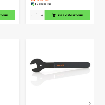
1-2 arkipäivää
-
+
koriin
Lisää ostoskoriin