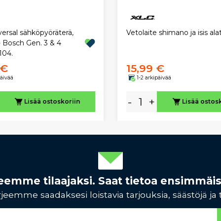
ersal sähköpyöräterä,
Vetolaite shimano ja isis alat
- Bosch Gen. 3 & 4
104.
 €
15,99 €
päivää
1-2 arkipäivää
-
+
Lisää ostoskoriin
Lisää ostos
rjeemme tilaajaksi. Saat tietoa ensimmäi
jeemme saadaksesi loistavia tarjouksia, säästöjä ja 