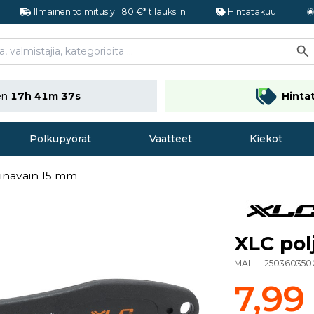
Ilmainen toimitus yli 80 €* tilauksiin
Hintatakuu
nen
17h 41m 36s
Hinta
Polkupyörät
Vaatteet
Kiekot
jinavain 15 mm
XLC pol
MALLI:
250360350
7,99