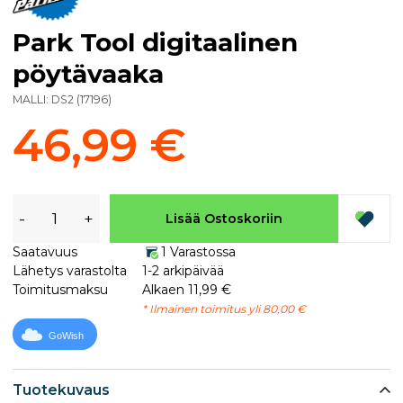
Park Tool digitaalinen
pöytävaaka
MALLI:
DS2
(
17196
)
46,99 €
-
+
Lisää Ostoskoriin
Saatavuus
1 Varastossa
Lähetys varastolta
1-2 arkipäivää
Toimitusmaksu
Alkaen 11,99 €
* Ilmainen toimitus yli 80,00 €
GoWish
Tuotekuvaus