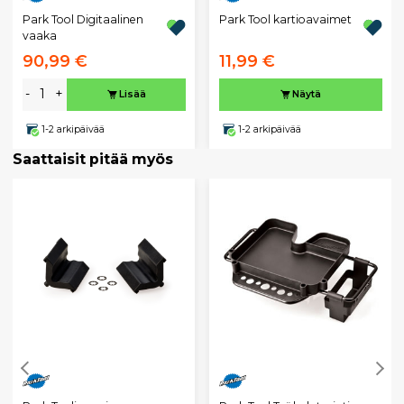
Park Tool Digitaalinen
Park Tool kartioavaimet
vaaka
90,99 €
11,99 €
-
+
Lisää
Näytä
1-2 arkipäivää
1-2 arkipäivää
Saattaisit pitää myös