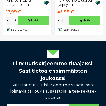
Park Toolin suojus
Park Tool Työkalutarjotin
kiristyspuristimille
työpöydälle
17,99 €
45,99 €
-
+
-
+
Lisää
Lisää
1-2 arkipäivää
1-2 arkipäivää
Liity uutiskirjeemme tilaajaksi.
Saat tietoa ensimmäisten
joukossa!
Vastaanota uutiskirjeemme saadaksesi
loistavia tarjouksia, säästöjä ja tee-se-itse-
oppaita.