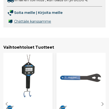
Ilmainen toimitus*, kun tilaus on yli 80,00 €
Soita meille
|
Kirjoita meille
Chättäile kanssamme
Vaihtoehtoiset Tuotteet