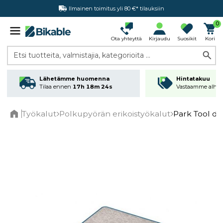
Ilmainen toimitus yli 80 €* tilauksiin
Hintatakuu
0
Ota yhteyttä
Kirjaudu
Suosikit
Kori
Etsi tuotteita, valmistajia, kategorioita ...
Lähetämme huomenna
Hintatakuu
Tilaa ennen
17h 18m 23s
Vastaamme alhai
Työkalut
Polkupyörän erikoistyökalut
Park Tool di
Home