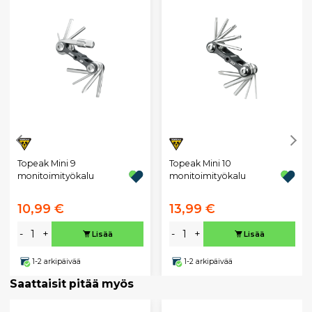
Topeak Mini 9
Topeak Mini 10
monitoimityökalu
monitoimityökalu
10,99 €
13,99 €
-
+
-
+
Lisää
Lisää
1-2 arkipäivää
1-2 arkipäivää
Saattaisit pitää myös