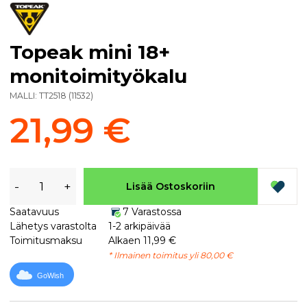
Topeak mini 18+
monitoimityökalu
MALLI:
TT2518
(
11532
)
21,99 €
-
+
Lisää Ostoskoriin
Saatavuus
7 Varastossa
Lähetys varastolta
1-2 arkipäivää
Toimitusmaksu
Alkaen 11,99 €
* Ilmainen toimitus yli 80,00 €
GoWish