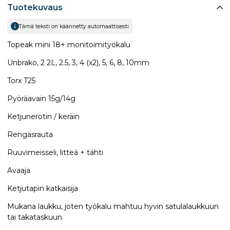
Tuotekuvaus
Tämä teksti on käännetty automaattisesti
Topeak mini 18+ monitoimityökalu
Unbrako, 2 2L, 2.5, 3, 4 (x2), 5, 6, 8, 10mm
Torx T25
Pyöräavain 15g/14g
Ketjunerotin / keräin
Rengasrauta
Ruuvimeisseli, litteä + tähti
Avaaja
Ketjutapin katkaisija
Mukana laukku, joten työkalu mahtuu hyvin satulalaukkuun
tai takataskuun.