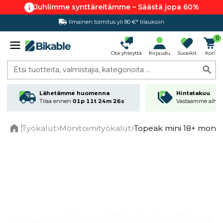
Juhlimme synttäreitämme – Säästä jopa 60%
Ilmainen toimitus yli 80 €* tilauksiin
Hintatakuu
0
Ota yhteyttä
Kirjaudu
Suosikit
Kori
Etsi tuotteita, valmistajia, kategorioita ...
Lähetämme huomenna
Hintatakuu
Tilaa ennen
01p 11t 24m 25s
Vastaamme alhai
Työkalut
Monitoimityökalut
Topeak mini 18+ monit
Home