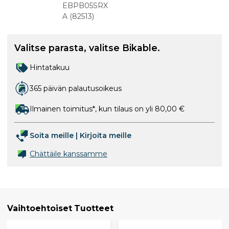
palat hartsi
EBPB05SRX
A
(
82513
)
Valitse parasta, valitse Bikable.
Hintatakuu
365 päivän palautusoikeus
Ilmainen toimitus*, kun tilaus on yli 80,00 €
Soita meille
|
Kirjoita meille
Chättäile kanssamme
Vaihtoehtoiset Tuotteet