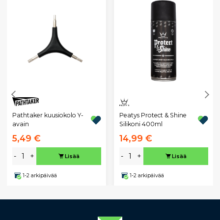
Pathtaker kuusiokolo Y-
Peatys Protect & Shine
avain
Silikoni 400ml
5,49 €
14,99 €
-
+
-
+
Lisää
Lisää
1-2 arkipäivää
1-2 arkipäivää