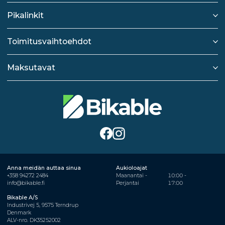
Pikalinkit
Toimitusvaihtoehdot
Maksutavat
Anna meidän auttaa sinua
Aukioloajat
+358 94272 2484
Maanantai -
10:00 -
info@bikable.fi
Perjantai
17:00
Bikable A/S
Industrivej 5, 9575 Terndrup
Denmark
ALV-nro. DK35252002