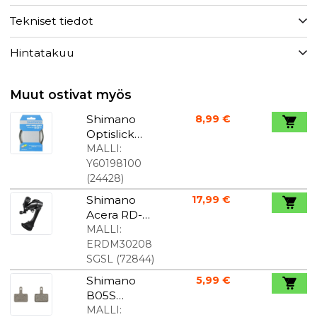
Tekniset tiedot
Hintatakuu
Muut ostivat myös
Shimano
8,99 €
Optislick
vaijeri 2100
MALLI:
x 1,2 mm
Y60198100
(
24428
)
Shimano
17,99 €
Acera RD-
M3020 7/8-
MALLI:
vaihteinen
ERDM30208
takavaihtaja
SGSL
(
72844
)
Shimano
5,99 €
B05S
RX levyjarru
MALLI: