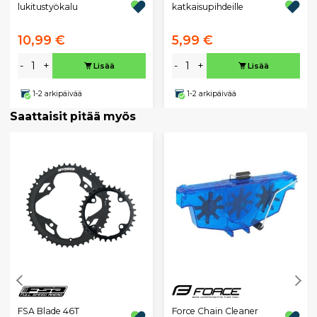
lukitustyökalu
katkaisupihdeille
10,99 €
5,99 €
-
+
-
+
Lisää
Lisää
1-2 arkipäivää
1-2 arkipäivää
Saattaisit pitää myös
FSA Blade 46T
Force Chain Cleaner