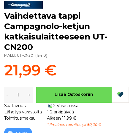
Vaihdettava tappi
Campagnolo-ketjun
katkaisulaitteeseen UT-
CN200
MALLI:
UT-CN301
(
13410
)
21,99 €
-
+
Lisää Ostoskoriin
Saatavuus
2 Varastossa
Lähetys varastolta
1-2 arkipäivää
Toimitusmaksu
Alkaen 11,99 €
* Ilmainen toimitus yli 80,00 €