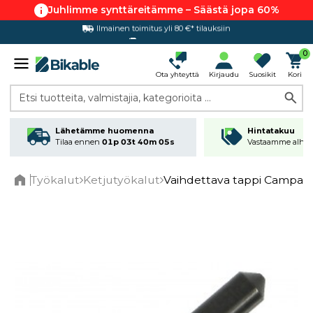
Juhlimme synttäreitämme – Säästä jopa 60%
Ilmainen toimitus yli 80 €* tilauksiin
Hintatakuu
0
Ota yhteyttä
Kirjaudu
Suosikit
Kori
Etsi tuotteita, valmistajia, kategorioita ...
Lähetämme huomenna
Hintatakuu
Tilaa ennen
01p 03t 40m 05s
Vastaamme alhai
Työkalut
Ketjutyökalut
Vaihdettava tappi Campag
Home