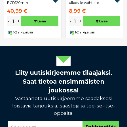
BCD120mm
ulkoisille vaihteille
40,99 €
8,99 €
-
+
-
+
Lisää
Lisää
1-2 arkipäivää
1-2 arkipäivää
Liity uutiskirjeemme tilaajaksi.
Saat tietoa ensimmäisten
joukossa!
Vastaanota uutiskirjeemme saadaksesi
loistavia tarjouksia, säästöjä ja tee-se-itse-
oppaita.