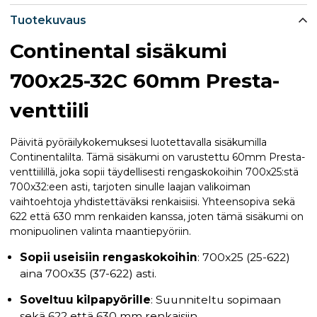
Tuotekuvaus
Continental sisäkumi
700x25-32C 60mm Presta-
venttiili
Päivitä pyöräilykokemuksesi luotettavalla sisäkumilla
Continentalilta. Tämä sisäkumi on varustettu 60mm Presta-
venttiilillä, joka sopii täydellisesti rengaskokoihin 700x25:stä
700x32:een asti, tarjoten sinulle laajan valikoiman
vaihtoehtoja yhdistettäväksi renkaisiisi. Yhteensopiva sekä
622 että 630 mm renkaiden kanssa, joten tämä sisäkumi on
monipuolinen valinta maantiepyöriin.
Sopii useisiin rengaskokoihin
: 700x25 (25-622)
aina 700x35 (37-622) asti.
Soveltuu kilpapyörille
: Suunniteltu sopimaan
sekä 622 että 630 mm renkaisiin.