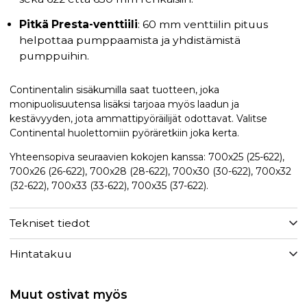
Pitkä Presta-venttiili
: 60 mm venttiilin pituus
helpottaa pumppaamista ja yhdistämistä
pumppuihin.
Continentalin sisäkumilla saat tuotteen, joka
monipuolisuutensa lisäksi tarjoaa myös laadun ja
kestävyyden, jota ammattipyöräilijät odottavat. Valitse
Continental huolettomiin pyöräretkiin joka kerta.
Yhteensopiva seuraavien kokojen kanssa: 700x25 (25-622),
700x26 (26-622), 700x28 (28-622), 700x30 (30-622), 700x32
(32-622), 700x33 (33-622), 700x35 (37-622).
Tekniset tiedot
Hintatakuu
Muut ostivat myös