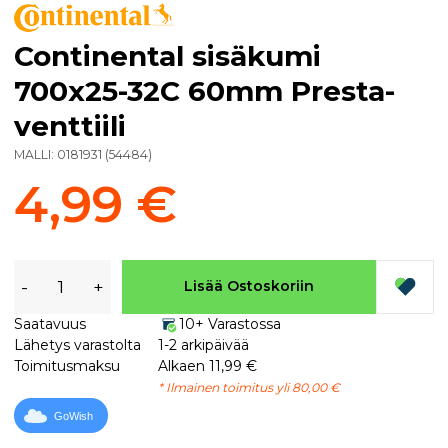
Continental sisäkumi
700x25-32C 60mm Presta-
venttiili
MALLI:
0181931
(
54484
)
4,99 €
-
+
Lisää Ostoskoriin
Saatavuus
10+ Varastossa
Lähetys varastolta
1-2 arkipäivää
Toimitusmaksu
Alkaen 11,99 €
* Ilmainen toimitus yli 80,00 €
GoWish