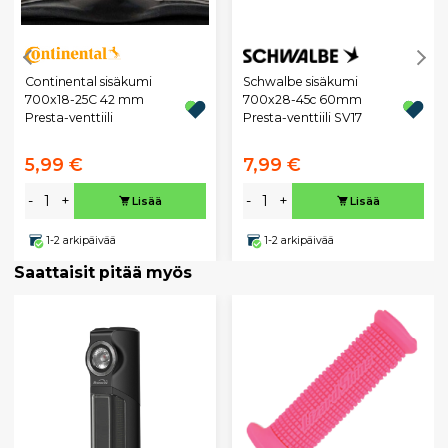
Continental sisäkumi
Schwalbe sisäkumi
700x18-25C 42 mm
700x28-45c 60mm
Presta-venttiili
Presta-venttiili SV17
5,99 €
7,99 €
-
+
-
+
Lisää
Lisää
1-2 arkipäivää
1-2 arkipäivää
Saattaisit pitää myös