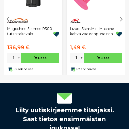
Magicshine Seemee R300
Lizard Skins Mini Machine
tutka takavalo
kahva vaaleanpunainen
136,99 €
1,49 €
-
+
-
+
Lisää
Lisää
1-2 arkipäivää
1-2 arkipäivää
Liity uutiskirjeemme tilaajaksi.
Saat tietoa ensimmäisten
joukossa!