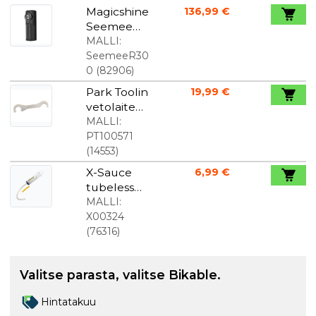
Magicshine
136,99 €
Seemee
R300 tutka
MALLI:
takavalo
SeemeeR30
0
(
82906
)
Park Toolin
19,99 €
vetolaite
kampikam
MALLI:
mioille
PT100571
(
14553
)
X-Sauce
6,99 €
tubeless
ruisku
MALLI:
X00324
(
76316
)
Valitse parasta, valitse Bikable.
Hintatakuu