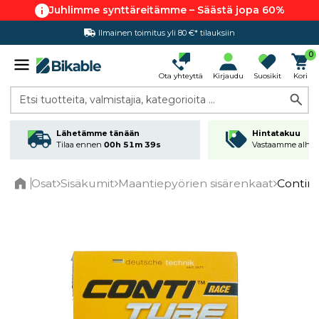
Juhlimme synttäreitämme – Säästä jopa 60%
Ilmainen toimitus yli 80 €* tilauksiin
Hintatakuu
0
Ota yhteyttä
Kirjaudu
Suosikit
Kori
Etsi tuotteita, valmistajia, kategorioita ...
Lähetämme tänään
Hintatakuu
Tilaa ennen
00h 51m 39s
Vastaamme alhai
Osat
Sisäkumit
Maantiepyörien sisärenkaat
Contine
Home