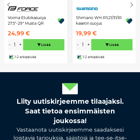
Voima Etulokasuoja
Shimano WH-RS21/31/61
27.5"-29" Musta QR
kasetin suojus
24,99 €
19,99 €
-
+
-
+
Lisää
Lisää
1-2 arkipäivää
1-2 arkipäivää
Liity uutiskirjeemme tilaajaksi.
Saat tietoa ensimmäisten
joukossa!
Vastaanota uutiskirjeemme saadaksesi
loistavia tarjouksia, säästöjä ja tee-se-itse-