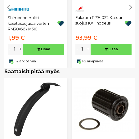
Fulcrum RP9-022 Kasetin
Shimanon pultti
suojus 10/11 nopeus
kasettisuojusta varten
RM30/66 / M510
1,99 €
93,99 €
-
+
-
+
Lisää
Lisää
1-2 arkipäivää
1-2 arkipäivää
Saattaisit pitää myös