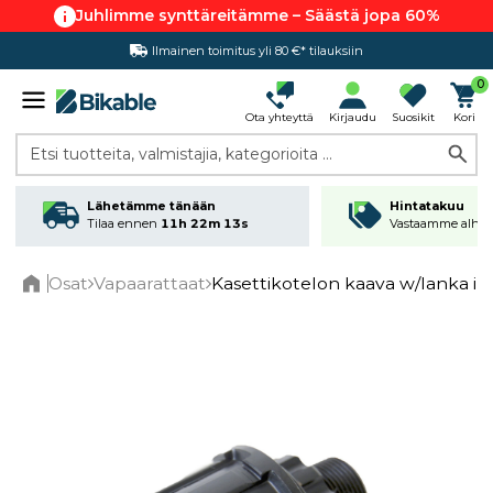
Juhlimme synttäreitämme – Säästä jopa 60%
Ilmainen toimitus yli 80 €* tilauksiin
Hintatakuu
0
Ota yhteyttä
Kirjaudu
Suosikit
Kori
Etsi tuotteita, valmistajia, kategorioita ...
Lähetämme tänään
Hintatakuu
Tilaa ennen
11h 22m 13s
Vastaamme alhai
Osat
Vapaarattaat
Kasettikotelon kaava w/lanka ir
Home