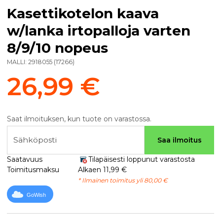
Kasettikotelon kaava
w/lanka irtopalloja varten
8/9/10 nopeus
MALLI:
2918055
(
17266
)
26,99 €
Saat ilmoituksen, kun tuote on varastossa.
Sähköposti
Saa ilmoitus
Saatavuus
Tilapäisesti loppunut varastosta
Toimitusmaksu
Alkaen 11,99 €
* Ilmainen toimitus yli 80,00 €
GoWish