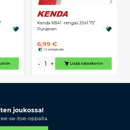
"
Kenda K841 -rengas 20x1.75"
Punainen
6,99 €
1-2 arkipäivää
-
+
koriin
Lisää ostoskoriin
sten joukossa!
tee-se-itse-oppaita.