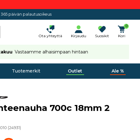
365 päivän palautusoikeus
0
Ota yhteyttä
Kirjaudu
Suosikit
Kori
takuu
Vastaamme alhaisimpaan hintaan
Tuotemerkit
Outlet
Ale %
anteenauha 700c 18mm 2
 010
(
24931
)