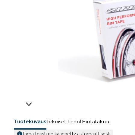
Tuotekuvaus
Tekniset tiedot
Hintatakuu
Tämä teksti on käännetty automaattisesti