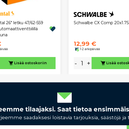
al 26" letku 47/62-559
Schwalbe CX Comp 20x1.75
omaattiventtiilillä
tuna
€
12,99 €
päivää
1-2 arkipäivää
-
+
Lisää ostoskoriin
Lisää ostos
rjeemme tilaajaksi. Saat tietoa ensimmäi
jeemme saadaksesi loistavia tarjouksia, säästöjä ja 