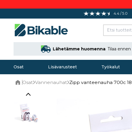
4.4 / 5.0
Lähetämme huomenna
Tilaa ennen
Osat
Lisävarusteet
Työkalut
Osat
Vannenauhat
Zipp vanteenauha 700c 18
Home