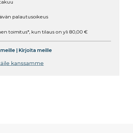
takuu
äivän palautusoikeus
en toimitus*, kun tilaus on yli 80,00 €
 meille
|
Kirjoita meille
täile kanssamme