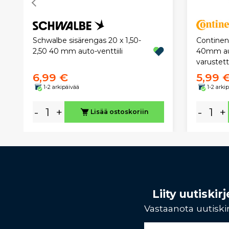
Continent
Schwalbe sisärengas 20 x 1,50-
40mm aut
2,50 40 mm auto-venttiili
varustet
6,99 €
5,99 
1-2 arkipäivää
1-2 arki
-
+
-
+
Lisää ostoskoriin
Liity uutiski
Vastaanota uutiskir