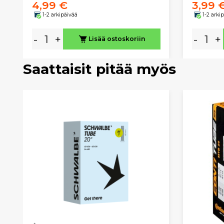
4,99 €
3,99 
1-2 arkipäivää
1-2 arki
-
+
-
+
Lisää ostoskoriin
Saattaisit pitää myös