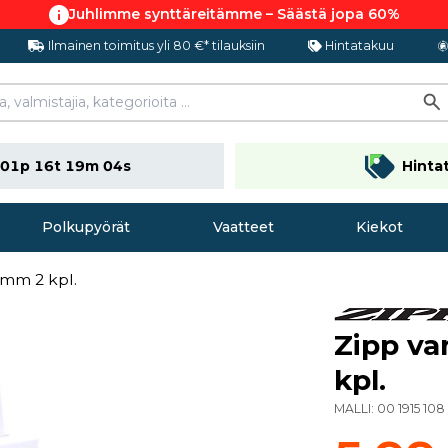
Juhlimme synttäreitämme – Säästä jopa 60%
Ilmainen toimitus yli 80 €* tilauksiin
Hintatakuu
01p 16t 19m 03s
Hinta
Polkupyörät
Vaatteet
Kiekot
mm 2 kpl.
Zipp v
kpl.
MALLI:
00 1915 108