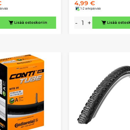
€
4,99 €
päivää
1-2 arkipäivää
-
+
Lisää ostoskoriin
Lisää ostos