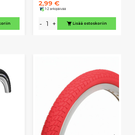
2,99 €
1-2 arkipäivää
-
+
koriin
Lisää ostoskoriin