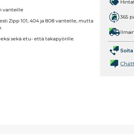
Hinta
 vanteille
365 p
sti Zipp 101, 404 ja 808 vanteille, mutta
n
Ilmain
eksi sekä etu- että takapyörille.
Soita
Chät