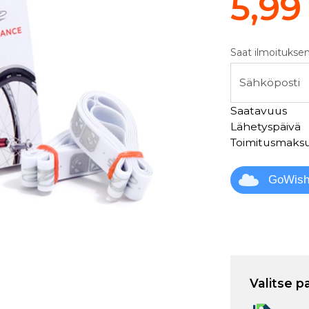
5,99
Saat ilmoituksen
Sähköposti
Saatavuus
Lähetyspäivä
Toimitusmaks
GoWis
Valitse p