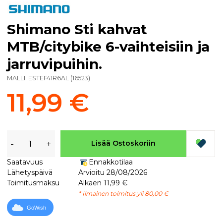
Shimano Sti kahvat
MTB/citybike 6-vaihteisiin ja
jarruvipuihin.
MALLI:
ESTEF41R6AL
(
16523
)
11,99 €
-
+
Lisää Ostoskoriin
Saatavuus
Ennakkotilaa
Lähetyspäivä
Arvioitu 28/08/2026
Toimitusmaksu
Alkaen 11,99 €
* Ilmainen toimitus yli 80,00 €
GoWish