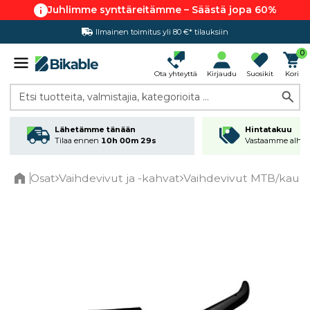
Juhlimme synttäreitämme – Säästä jopa 60%
Ilmainen toimitus yli 80 €* tilauksiin
Hintatakuu
0
Ota yhteyttä
Kirjaudu
Suosikit
Kori
Etsi tuotteita, valmistajia, kategorioita ...
Lähetämme tänään
Hintatakuu
Tilaa ennen
10h 00m 29s
Vastaamme alhai
Osat
Vaihdevivut ja -kahvat
Vaihdevivut MTB/kaupu
Home