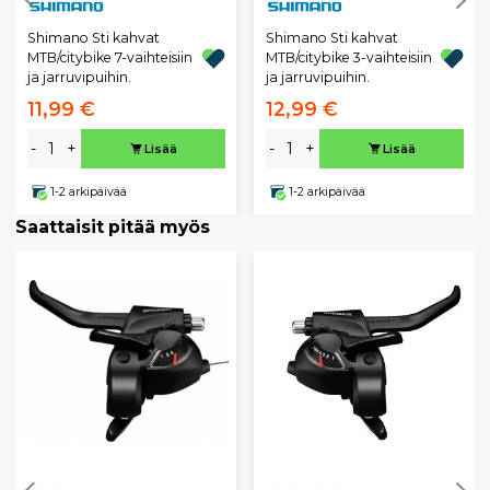
Shimano Sti kahvat
Shimano Sti kahvat
MTB/citybike 7-vaihteisiin
MTB/citybike 3-vaihteisiin
ja jarruvipuihin.
ja jarruvipuihin.
11,99 €
12,99 €
-
+
-
+
Lisää
Lisää
1-2 arkipäivää
1-2 arkipäivää
Saattaisit pitää myös