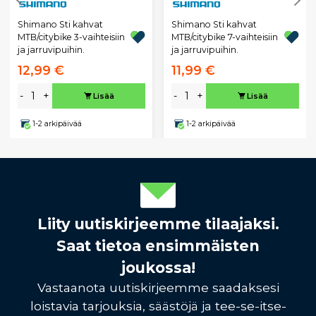
Shimano Sti kahvat
Shimano Sti kahvat
MTB/citybike 3-vaihteisiin
MTB/citybike 7-vaihteisiin
ja jarruvipuihin.
ja jarruvipuihin.
12,99 €
11,99 €
-
+
-
+
Lisää
Lisää
1-2 arkipäivää
1-2 arkipäivää
Liity uutiskirjeemme tilaajaksi.
Saat tietoa ensimmäisten
joukossa!
Vastaanota uutiskirjeemme saadaksesi
loistavia tarjouksia, säästöjä ja tee-se-itse-