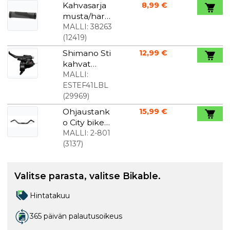
Kahvasarja
8,99 €
musta/har
maa lukolla
MALLI:
38263
(
12419
)
Shimano Sti
12,99 €
kahvat
MTB/citybik
MALLI:
e 3-
ESTEF41LBL
vaihteisiin ja
(
29969
)
jarruvipuihi
Ohjaustank
15,99 €
n.
o City bike
70 mm
MALLI:
2-801
korkea
(
3137
)
Alumiini
musta
Valitse parasta, valitse Bikable.
Hintatakuu
365 päivän palautusoikeus