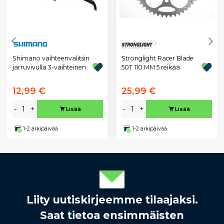
Shimano vaihteenvalitsin
Stronglight Racer Blade
jarruvivulla 3-vaihteinen
50T 110 MM 5 reikää
12,99 €
25,99 €
-
+
-
+
Lisää
Lisää
1-2 arkipäivää
1-2 arkipäivää
Liity uutiskirjeemme tilaajaksi.
Saat tietoa ensimmäisten