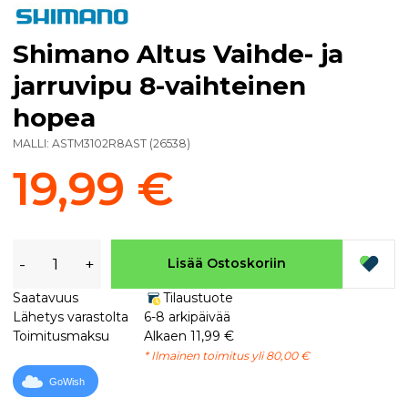
Shimano Altus Vaihde- ja
jarruvipu 8-vaihteinen
hopea
MALLI:
ASTM3102R8AST
(
26538
)
19,99 €
-
+
Lisää Ostoskoriin
Saatavuus
Tilaustuote
Lähetys varastolta
6-8 arkipäivää
Toimitusmaksu
Alkaen 11,99 €
* Ilmainen toimitus yli 80,00 €
GoWish