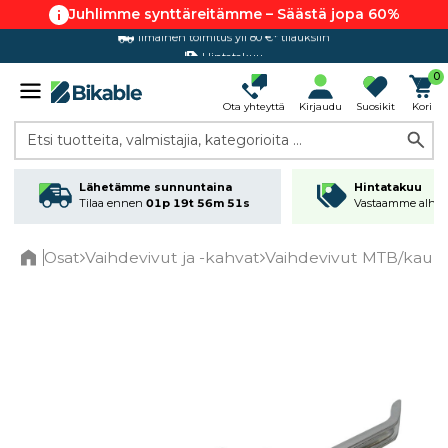
Juhlimme synttäreitämme – Säästä jopa 60%
Hintatakuu
0
Ota yhteyttä
Kirjaudu
Suosikit
Kori
Etsi tuotteita, valmistajia, kategorioita ...
Lähetämme sunnuntaina
Hintatakuu
Tilaa ennen
01p 19t 56m 51s
Vastaamme alhai
Osat
Vaihdevivut ja -kahvat
Vaihdevivut MTB/kaupu
Home