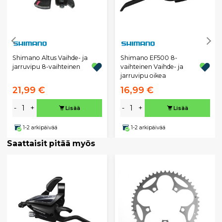
Shimano Altus Vaihde- ja
Shimano EF500 8-
jarruvipu 8-vaihteinen
vaihteinen Vaihde- ja
jarruvipu oikea
21,99 €
16,99 €
-
+
-
+
Lisää
Lisää
1-2 arkipäivää
1-2 arkipäivää
Saattaisit pitää myös