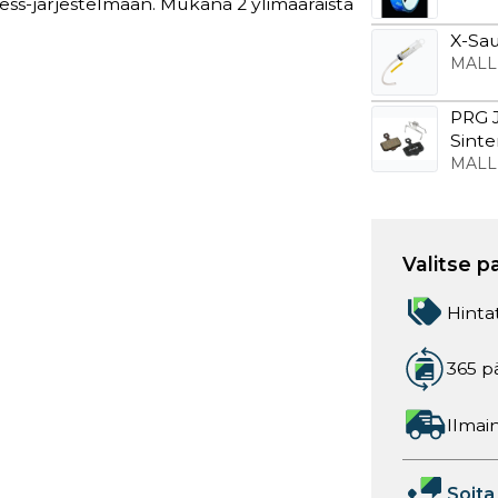
eless-järjestelmään. Mukana 2 ylimääräistä
X-Sau
MALL
PRG J
Sint
MALL
Valitse p
Hinta
365 p
Ilmain
Soita