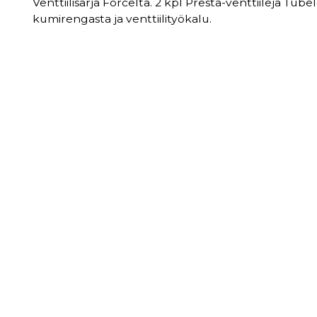
Venttiilisarja Forcelta. 2 kpl Presta-venttiilejä Tub
kumirengasta ja venttiilityökalu.