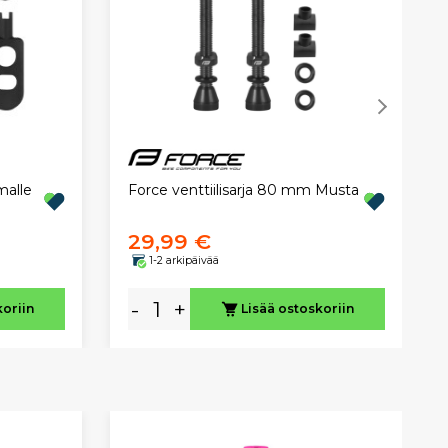
malle
Force venttiilisarja 80 mm Musta
29,99 €
1-2 arkipäivää
-
+
koriin
Lisää ostoskoriin