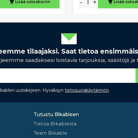
-
+
Lisää ostoskoriin
Lisää ostos
rjeemme tilaajaksi. Saat tietoa ensimmäi
jeemme saadaksesi loistavia tarjouksia, säästöjä ja 
Bikablen uutiskirjeen. Hyväksyn
tietosuojakäytännön
.
Tutustu Bikableen
Tietoa Bikablesta
Team Bikable