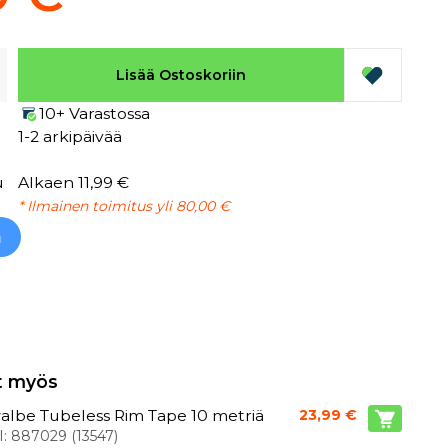
Lisää Ostoskoriin
10+ Varastossa
1-2 arkipäivää
u
Alkaen 11,99 €
* Ilmainen toimitus yli 80,00 €
h
t myös
lbe Tubeless Rim Tape 10 metriä
23,99 €
I:
887029
(
13547
)