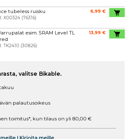
ce tubeless ruisku
6,99 €
I:
X00324
(
76316
)
arrupalat esim. SRAM Level TL
13,99 €
ered
I:
TK2410
(
30826
)
arasta, valitse Bikable.
takuu
äivän palautusoikeus
en toimitus*, kun tilaus on yli 80,00 €
 meille
|
Kirjoita meille