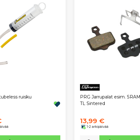
tubeless ruisku
PRG Jarrupalat esim. SRAM
TL Sintered
€
13,99 €
päivää
1-2 arkipäivää