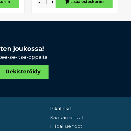
-
+
koriin
Lisää ostoskoriin
sten joukossa!
tee-se-itse-oppaita.
Rekisteröidy
Pikalinkit
Kaupan ehdot
Kilpailuehdot