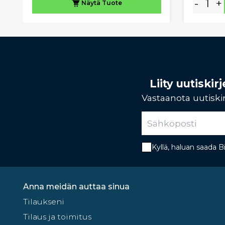
-
+
Näytä
Tuote
Liity uutiski
Vastaanota uutiskir
Kyllä, haluan saada 
Anna meidän auttaa sinua
Tilaukseni
Tilaus ja toimitus