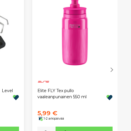
 Level
Elite FLY Tex pullo
vaaleanpunainen 550 ml
5,99 €
1-2 arkipäivää