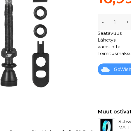
-
+
Saatavuus
Lähetys
varastolta
Toimitusmaks
GoWis
Muut ostiva
Schwa
MALL