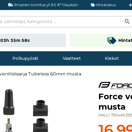
Ilmainen toimitus yli 80 €* tilauksiin
Hintatakuu
n
03h 35m 58s
Hinta
Polkupyörät
Vaatteet
Kiekot
venttiilisarja Tubeless 60mm musta
Force v
musta
MALLI:
750446
(
59
16,9