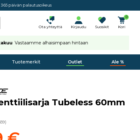
365 päivän palautusoikeus
0
Ota yhteyttä
Kirjaudu
Suosikit
Kori
takuu
Vastaamme alhaisimpaan hintaan
Tuotemerkit
Outlet
Ale %
enttiilisarja Tubeless 60mm
559
)
9 €