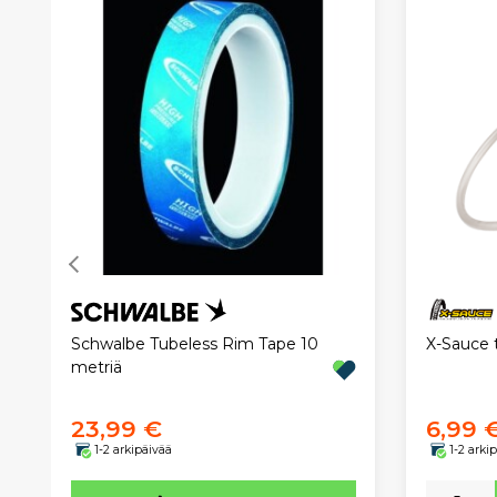
X-Sauce 
Schwalbe Tubeless Rim Tape 10
metriä
23,99 €
6,99 
1-2 arkipäivää
1-2 arki