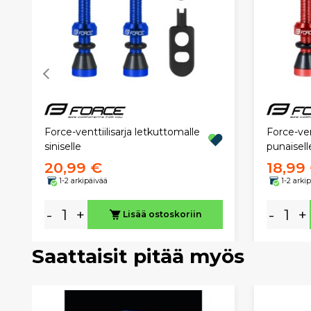
Force-venttiilisarja letkuttomalle
Force-ven
siniselle
punaisell
20,99 €
18,99
1-2 arkipäivää
1-2 arki
-
+
-
+
Lisää ostoskoriin
Saattaisit pitää myös