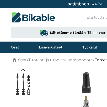
4.4 / 5.0
Lähetämme tänään
Tilaa enne
Osat
Lisävarusteet
Työkalut
Osat
Tubular- ja tubeless-komponentit
Force 
Home