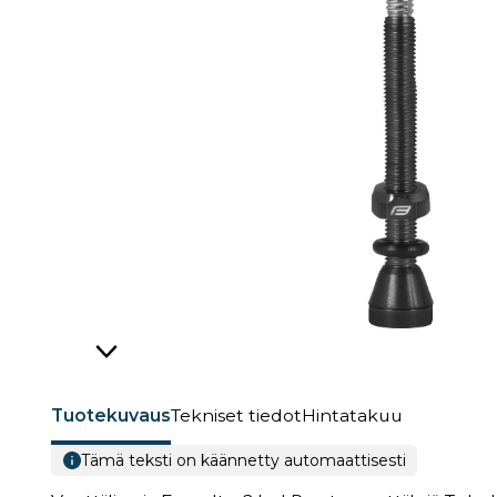
Tuotekuvaus
Tekniset tiedot
Hintatakuu
Tämä teksti on käännetty automaattisesti