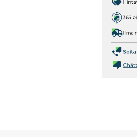
Hinta
365 p
Ilmain
Soita
Chät