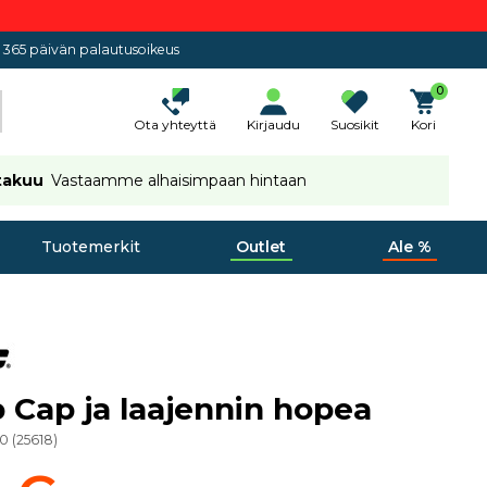
365 päivän palautusoikeus
0
Ota yhteyttä
Kirjaudu
Suosikit
Kori
takuu
Vastaamme alhaisimpaan hintaan
Tuotemerkit
Outlet
Ale %
 Cap ja laajennin hopea
00
(
25618
)