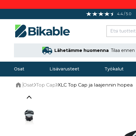
4.4 / 5.0
Lähetämme huomenna
Tilaa ennen
Osat
Lisävarusteet
Työkalut
Osat
Top Cap
XLC Top Cap ja laajennin hopea
Home