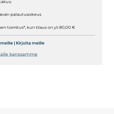
takuu
äivän palautusoikeus
en toimitus*, kun tilaus on yli 80,00 €
 meille
|
Kirjoita meille
täile kanssamme