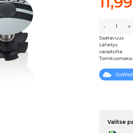
11,9
-
+
Saatavuus
Lähetys
varastolta
Toimitusmaks
GoWis
Valitse p