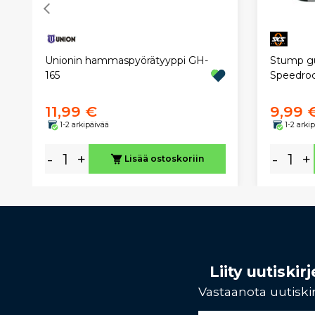
Unionin hammaspyörätyyppi GH-
Stump gu
165
Speedrock
11,99 €
9,99 
1-2 arkipäivää
1-2 arki
-
+
-
+
Lisää ostoskoriin
Liity uutiski
Vastaanota uutiskir