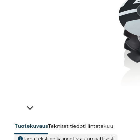
Tuotekuvaus
Tekniset tiedot
Hintatakuu
Tämä teksti on käännetty automaattisesti