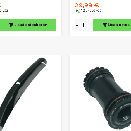
€
29,99 €
päivää
1-2 arkipäivää
-
+
Lisää ostoskoriin
Lisää ostos