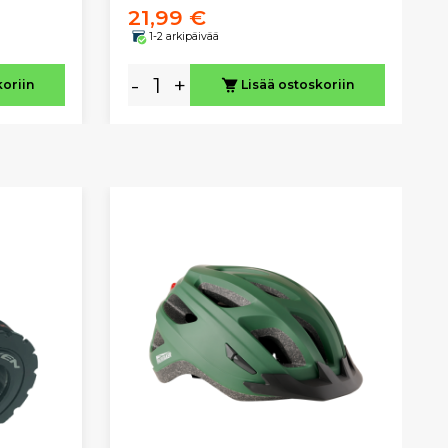
21,99 €
1-2 arkipäivää
-
+
koriin
Lisää ostoskoriin