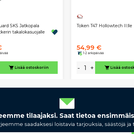
ard SKS Jatkopala
Token T47 Hollowtech II:lle
erin takalokasuojalle
€
54,99 €
päivää
1-2 arkipäivää
-
+
Lisää ostoskoriin
Lisää ostos
rjeemme tilaajaksi. Saat tietoa ensimmäi
jeemme saadaksesi loistavia tarjouksia, säästöjä ja 