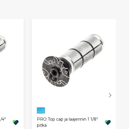
/4"
PRO Top cap ja laajennin 1 1/8"
pitkä