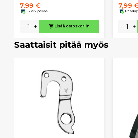
7,99 €
7,99 
1-2 arkipäivää
1-2 arki
-
+
-
+
Lisää ostoskoriin
Saattaisit pitää myös