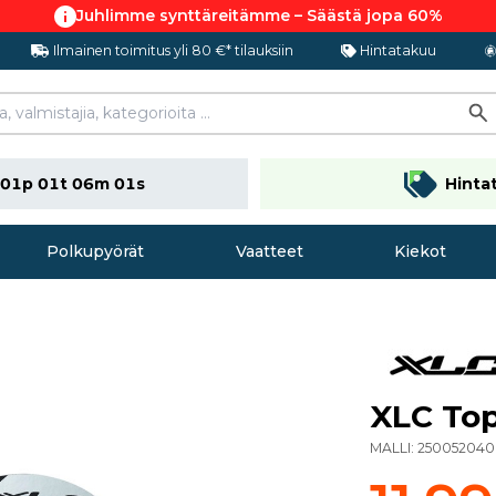
Juhlimme synttäreitämme – Säästä jopa 60%
Ilmainen toimitus yli 80 €* tilauksiin
Hintatakuu
01p 01t 06m 01s
Hinta
Polkupyörät
Vaatteet
Kiekot
XLC Top
MALLI:
25005204