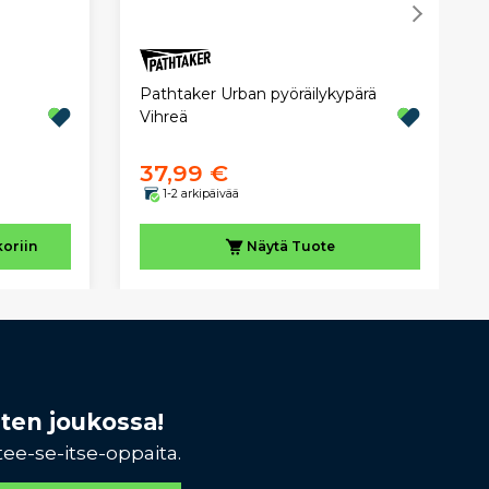
Pathtaker Urban pyöräilykypärä
Vihreä
37,99 €
1-2 arkipäivää
koriin
Näytä
Tuote
sten joukossa!
tee-se-itse-oppaita.