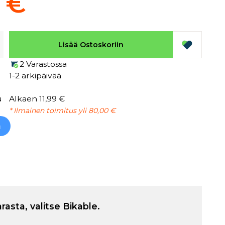
9 €
Lisää Ostoskoriin
2 Varastossa
1-2 arkipäivää
u
Alkaen 11,99 €
* Ilmainen toimitus yli 80,00 €
h
arasta, valitse Bikable.