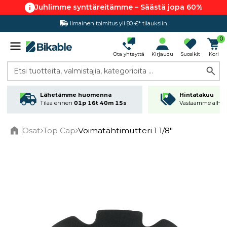
Juhlimme synttäreitämme – Säästä jopa 60%
Ilmainen toimitus yli 80 €* tilauksiin
Hintatakuu
0
Ota yhteyttä
Kirjaudu
Suosikit
Kori
Etsi tuotteita, valmistajia, kategorioita ...
Lähetämme huomenna
Hintatakuu
Tilaa ennen
01p 16t 40m 15s
Vastaamme alhai
Osat
Top Cap
Voimatähtimutteri 1 1/8"
Home