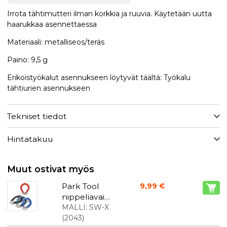
Irrota tähtimutteri ilman korkkia ja ruuvia. Käytetään uutta
haarukkaa asennettaessa
Materiaali: metalliseos/teräs
Paino: 9,5 g
Erikoistyökalut asennukseen löytyvät täältä: Työkalu
tähtiurien asennukseen
Tekniset tiedot
Hintatakuu
Muut ostivat myös
Park Tool
9,99 €
nippeliavaii
n
MALLI:
SW-X
(
2043
)