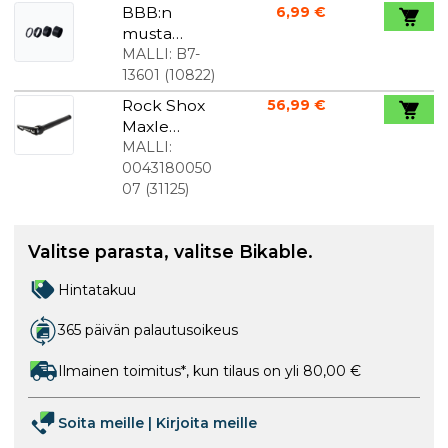
BBB:n
6,99 €
musta
välilevysarja
MALLI:
B7-
13601
(
10822
)
Rock Shox
56,99 €
Maxle
Ultimate 110
MALLI:
mm
0043180050
M15x1.50
07
(
31125
)
156.5 mm:lle
Valitse parasta, valitse Bikable.
Hintatakuu
365 päivän palautusoikeus
Ilmainen toimitus*, kun tilaus on yli 80,00 €
Soita meille
|
Kirjoita meille