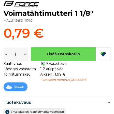
Voimatähtimutteri 1 1/8"
MALLI:
15493
(
11746
)
0,79 €
-
+
Lisää Ostoskoriin
Saatavuus
9 Varastossa
Lähetys varastolta
1-2 arkipäivää
Toimitusmaksu
Alkaen 11,99 €
* Ilmainen toimitus yli 80,00 €
GoWish
Tuotekuvaus
Tämä teksti on käännetty automaattisesti