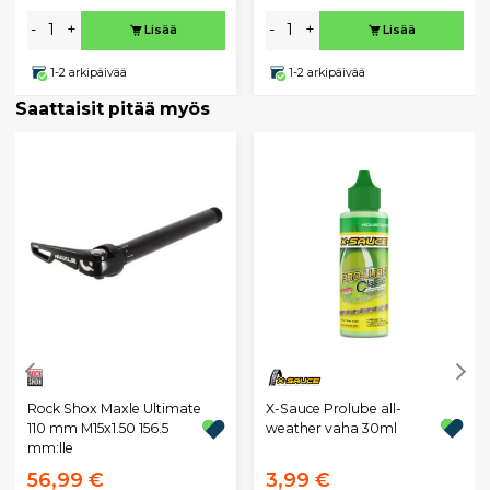
-
+
-
+
Lisää
Lisää
1-2 arkipäivää
1-2 arkipäivää
Saattaisit pitää myös
X-Sauce Prolube all-
Rock Shox Maxle Ultimate
weather vaha 30ml
110 mm M15x1.50 156.5
mm:lle
56,99 €
3,99 €