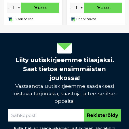
-
+
-
+
Lisää
Lisää
1-2 arkipäivää
1-2 arkipäivää
Liity uutiskirjeemme tilaajaksi.
Saat tietoa ensimmäisten
joukossa!
Vastaanota uutiskirjeemme saadaksesi
loistavia tarjouksia, säästöjä ja tee-se-itse-
oppaita.
Rekisteröidy
Kyllä, haluan saada Bikablen uutiskirjeen. Hyväksyn