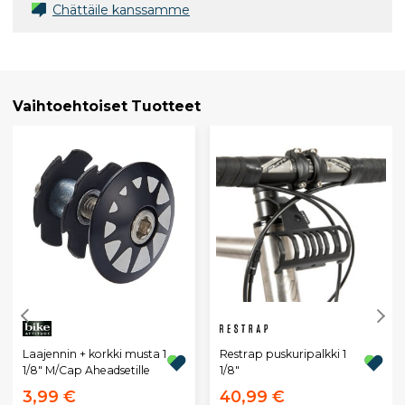
Chättäile kanssamme
Vaihtoehtoiset Tuotteet
Restrap puskuripalkki 1
Laajennin + korkki musta 1
1/8"
1/8" M/Cap Aheadsetille
3,99 €
40,99 €