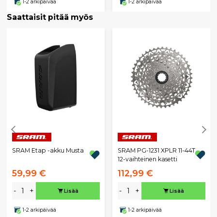
1-2 arkipäivää
1-2 arkipäivää
Saattaisit pitää myös
SRAM Etap -akku Musta
SRAM PG-1231 XPLR 11-44T
12-vaihteinen kasetti
59,99 €
112,99 €
-
+
-
+
Lisää
Lisää
1-2 arkipäivää
1-2 arkipäivää