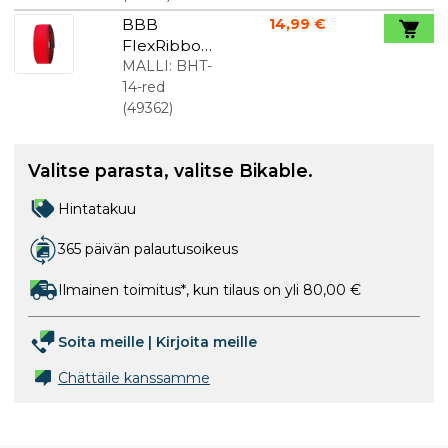
BBB
14,99 €
FlexRibbon
ohjaustang
MALLI:
BHT-
on nauha
14-red
punainen
(
49362
)
geelillä
Valitse parasta, valitse Bikable.
Hintatakuu
365 päivän palautusoikeus
Ilmainen toimitus*, kun tilaus on yli 80,00 €
Soita meille
|
Kirjoita meille
Chättäile kanssamme