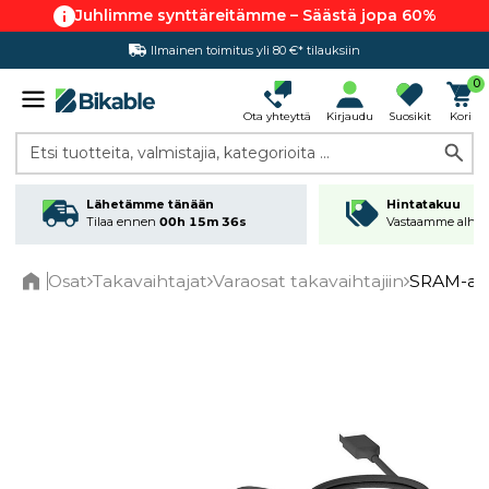
Juhlimme synttäreitämme – Säästä jopa 60%
Ilmainen toimitus yli 80 €* tilauksiin
Hintatakuu
0
Ota yhteyttä
Kirjaudu
Suosikit
Kori
Etsi tuotteita, valmistajia, kategorioita ...
Lähetämme tänään
Hintatakuu
Tilaa ennen
00h 15m 36s
Vastaamme alhai
Osat
Takavaihtajat
Varaosat takavaihtajiin
SRAM-akk
Home