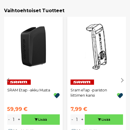
Vaihtoehtoiset Tuotteet
SRAM Etap -akku Musta
Sram eTap -pariston
liittimen kansi
59,99 €
7,99 €
-
+
-
+
Lisää
Lisää