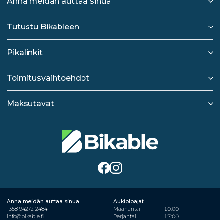
Anna meidän auttaa sinua
Tutustu Bikableen
Pikalinkit
Toimitusvaihtoehdot
Maksutavat
Anna meidän auttaa sinua
Aukioloajat
+358 94272 2484
Maanantai -
10:00 -
info@bikable.fi
Perjantai
17:00