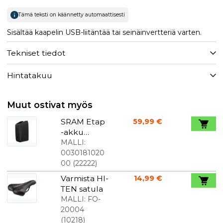
Tämä teksti on käännetty automaattisesti
Sisältää kaapelin USB-liitäntää tai seinäinvertteriä varten.
Tekniset tiedot
Hintatakuu
Muut ostivat myös
SRAM Etap
59,99 €
-akku
Musta
MALLI:
0030181020
00
(
22222
)
Varmista HI-
14,99 €
TEN satula
MALLI:
FO-
20004
(
10218
)