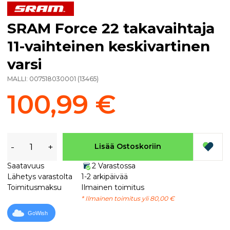
SRAM Force 22 takavaihtaja
11-vaihteinen keskivartinen
varsi
MALLI:
007518030001
(
13465
)
100,99 €
-
+
Lisää Ostoskoriin
Saatavuus
2 Varastossa
Lähetys varastolta
1-2 arkipäivää
Toimitusmaksu
Ilmainen toimitus
* Ilmainen toimitus yli 80,00 €
GoWish