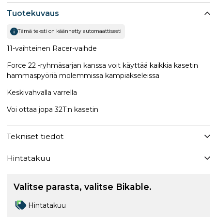
Tuotekuvaus
Tämä teksti on käännetty automaattisesti
1​1-vaihteinen Racer-vaihde
Force 22 -ryhmäsarjan kanssa voit käyttää kaikkia kasetin
hammaspyöriä molemmissa kampiakseleissa
Keskivahvalla varrella
Voi ottaa jopa 32T:n kasetin
Tekniset tiedot
Hintatakuu
Valitse parasta, valitse Bikable.
Hintatakuu