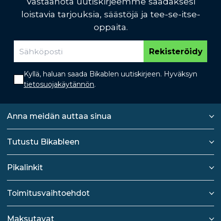
Vastaanota uutiskirjeemme saadaksesi
loistavia tarjouksia, säästöjä ja tee-se-itse-
oppaita.
Rekisteröidy
Kyllä, haluan saada Bikablen uutiskirjeen. Hyväksyn
tietosuojakäytännön
.
Anna meidän auttaa sinua
Tutustu Bikableen
Pikalinkit
Toimitusvaihtoehdot
Maksutavat