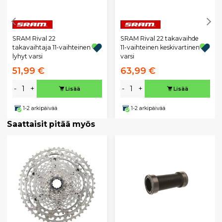
SRAM Rival 22
SRAM Rival 22 takavaihde
takavaihtaja 11-vaihteinen
11-vaihteinen keskivartinen
lyhyt varsi
varsi
51,99 €
63,99 €
-
+
-
+
Lisää
Lisää
1-2 arkipäivää
1-2 arkipäivää
Saattaisit pitää myös