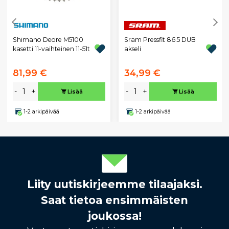
Shimano Deore M5100
Sram Pressfit 86.5 DUB
kasetti 11-vaihteinen 11-51t
akseli
81,99 €
34,99 €
-
+
-
+
Lisää
Lisää
1-2 arkipäivää
1-2 arkipäivää
Liity uutiskirjeemme tilaajaksi.
Saat tietoa ensimmäisten
joukossa!