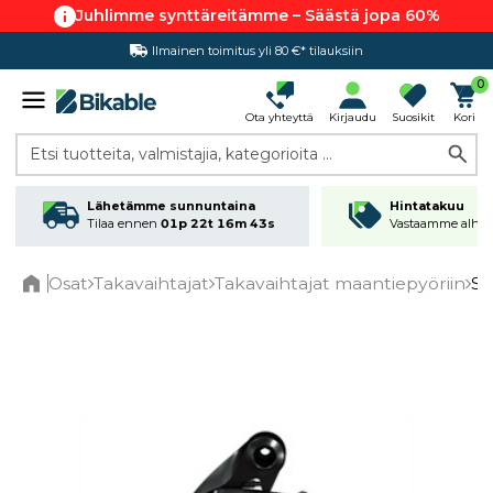
Juhlimme synttäreitämme – Säästä jopa 60%
Ilmainen toimitus yli 80 €* tilauksiin
Hintatakuu
0
Ota yhteyttä
Kirjaudu
Suosikit
Kori
Etsi tuotteita, valmistajia, kategorioita ...
Lähetämme sunnuntaina
Hintatakuu
Tilaa ennen
01p 22t 16m 42s
Vastaamme alhai
Osat
Takavaihtajat
Takavaihtajat maantiepyöriin
SR
Home