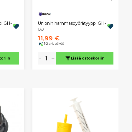
i GH-
Unionin hammaspyörätyyppi GH-
132
11,99 €
1-2 arkipäivää
-
+
koriin
Lisää ostoskoriin