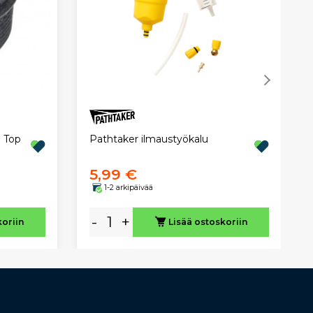
Pathtaker ilmaustyökalu
 Top
5,99 €
1-2 arkipäivää
-
+
koriin
Lisää ostoskoriin