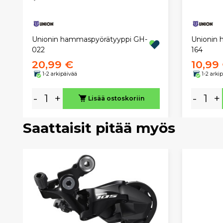
Unionin hammaspyörätyyppi GH-
Unionin 
022
164
20,99 €
10,99
1-2 arkipäivää
1-2 arki
-
+
-
+
Lisää ostoskoriin
Saattaisit pitää myös