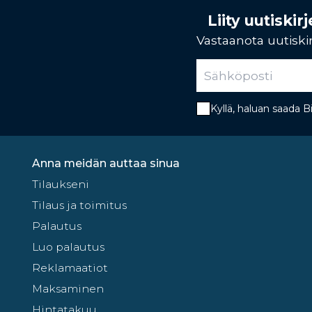
Liity uutiski
Vastaanota uutiskir
Kyllä, haluan saada 
Anna meidän auttaa sinua
Tilaukseni
Tilaus ja toimitus
Palautus
Luo palautus
Reklamaatiot
Maksaminen
Hintatakuu