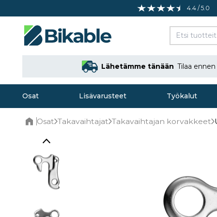
4.4 / 5.0
Lähetämme tänään
Tilaa enne
Osat
Lisävarusteet
Työkalut
Osat
Takavaihtajat
Takavaihtajan korvakkeet
Home