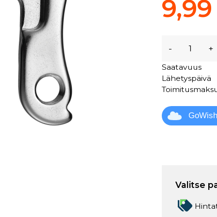
9,99
-
+
Saatavuus
Lähetyspäivä
Toimitusmaks
GoWis
Valitse p
Hinta