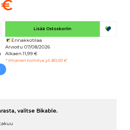
 €
Lisää Ostoskoriin
Ennakkotilaa
Arvioitu 07/08/2026
u
Alkaen 11,99 €
* Ilmainen toimitus yli 80,00 €
h
arasta, valitse Bikable.
takuu