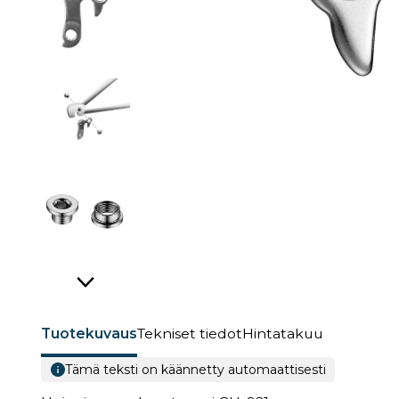
Tuotekuvaus
Tekniset tiedot
Hintatakuu
Tämä teksti on käännetty automaattisesti