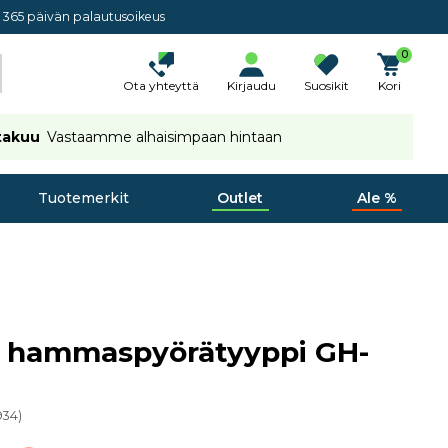
365 päivän palautusoikeus
0
Ota yhteyttä
Kirjaudu
Suosikit
Kori
takuu
Vastaamme alhaisimpaan hintaan
Tuotemerkit
Outlet
Ale %
n hammaspyörätyyppi GH-
934
)