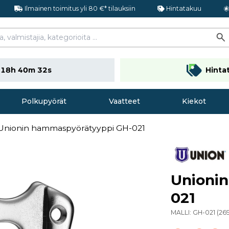
Ilmainen toimitus yli 80 €* tilauksiin
Hintatakuu
n
18h 40m 31s
Hinta
Polkupyörät
Vaatteet
Kiekot
Unionin hammaspyörätyyppi GH-021
Unioni
021
MALLI:
GH-021
(
26