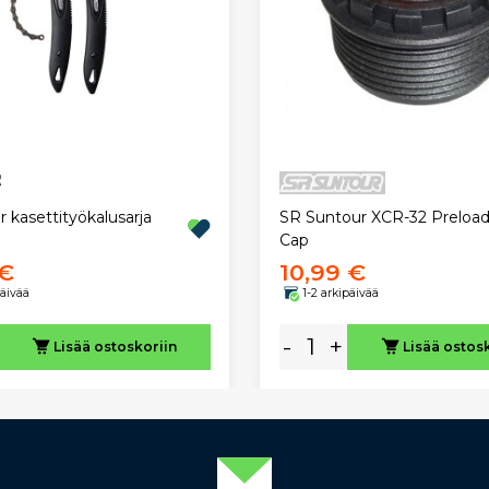
 kasettityökalusarja
SR Suntour XCR-32 Preload
Cap
 €
10,99 €
päivää
1-2 arkipäivää
-
+
Lisää ostoskoriin
Lisää ostos