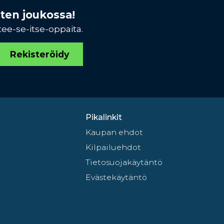
sten joukossa!
tee-se-itse-oppaita.
Rekisteröidy
Pikalinkit
Kaupan ehdot
Kilpailuehdot
Tietosuojakäytäntö
Evästekäytäntö