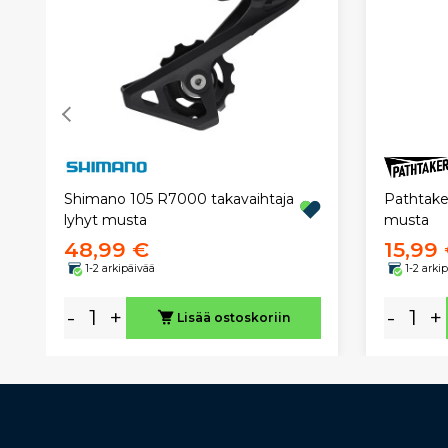
Pathtaker
Shimano 105 R7000 takavaihtaja
musta
lyhyt musta
48,99 €
15,99
1-2 arkipäivää
1-2 arki
-
+
-
+
Lisää ostoskoriin