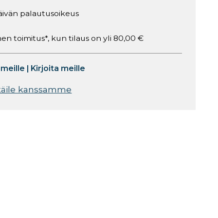
äivän palautusoikeus
en toimitus*, kun tilaus on yli 80,00 €
 meille
|
Kirjoita meille
täile kanssamme