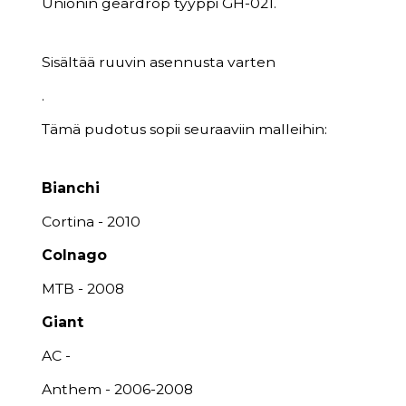
Unionin geardrop tyyppi GH-021.
Sisältää ruuvin asennusta varten
.
Tämä pudotus sopii seuraaviin malleihin:
Bianchi
Cortina - 2010
Colnago
MTB - 2008
Giant
AC -
Anthem - 2006-2008