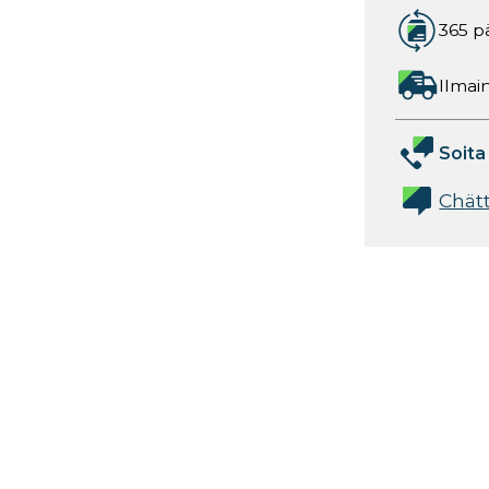
365 p
Ilmain
Soita
Chät