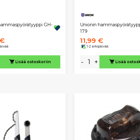
hammaspyörätyyppi GH-
Unionin hammaspyörätyypp
179
 €
11,99 €
päivää
1-2 arkipäivää
-
+
Lisää ostoskoriin
Lisää ostos