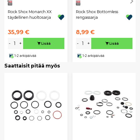
Rock Shox Monarch XX
Rock Shox Bottomless
täydellinen huoltosarja
rengassarja
35,99 €
8,99 €
-
+
-
+
Lisää
Lisää
1-2 arkipäivää
1-2 arkipäivää
Saattaisit pitää myös