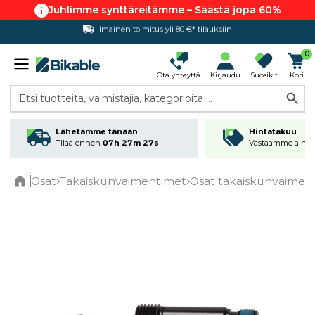
Juhlimme synttäreitämme – Säästä jopa 60%
Ilmainen toimitus yli 80 €* tilauksiin
Hintatakuu
0
Ota yhteyttä
Kirjaudu
Suosikit
Kori
Etsi tuotteita, valmistajia, kategorioita ...
Lähetämme tänään
Hintatakuu
Tilaa ennen
07h 27m 26s
Vastaamme alhai
Osat
Takaiskunvaimentimet
Osat takaiskunvaiment
Home