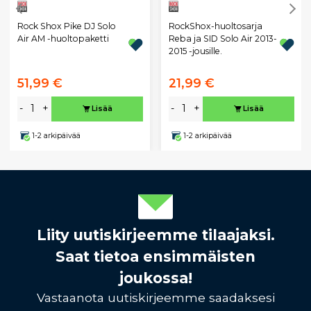
Rock Shox Pike DJ Solo
RockShox-huoltosarja
Air AM -huoltopaketti
Reba ja SID Solo Air 2013-
2015 -jousille.
51,99 €
21,99 €
-
+
-
+
Lisää
Lisää
1-2 arkipäivää
1-2 arkipäivää
Liity uutiskirjeemme tilaajaksi.
Saat tietoa ensimmäisten
joukossa!
Vastaanota uutiskirjeemme saadaksesi