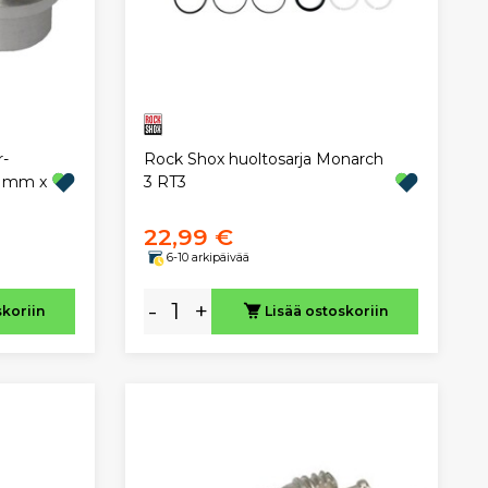
r-
Rock Shox huoltosarja Monarch
7 mm x
3 RT3
22,99 €
6-10 arkipäivää
-
+
skoriin
Lisää ostoskoriin