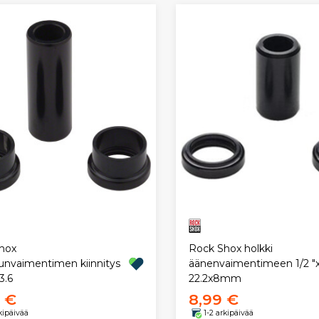
hox
Rock Shox holkki
kunvaimentimen kiinnitys
äänenvaimentimeen 1/2 "x
3.6
22.2x8mm
9 €
8,99 €
rkipäivää
1-2 arkipäivää