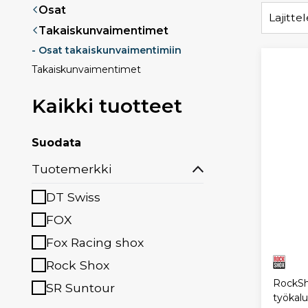
Osat
Lajittel
Takaiskunvaimentimet
- Osat takaiskunvaimentimiin
Takaiskunvaimentimet
Kaikki tuotteet
Suodata
Tuotemerkki
DT Swiss
FOX
Fox Racing shox
Rock Shox
RockSho
SR Suntour
työkal