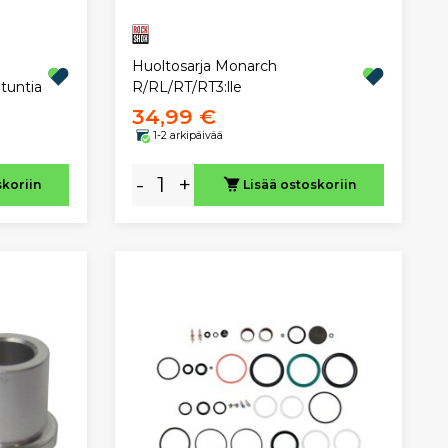
Huoltosarja Monarch
tuntia
R/RL/RT/RT3:lle
34,99 €
1-2 arkipäivää
-
+
skoriin
Lisää ostoskoriin