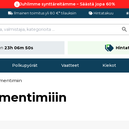
Juhlimme synttäreitämme – Säästä jopa 60%
Ilmainen toimitus yli 80 €* tilauksiin
Hintatakuu
nen
23h 06m 49s
Hinta
Polkupyörät
Vaatteet
Kiekot
imentimiin
mentimiiin