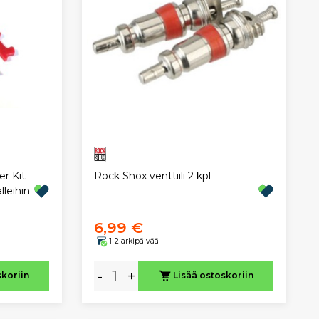
r Kit
Rock Shox venttiili 2 kpl
leihin
6,99 €
1-2 arkipäivää
-
+
skoriin
Lisää ostoskoriin