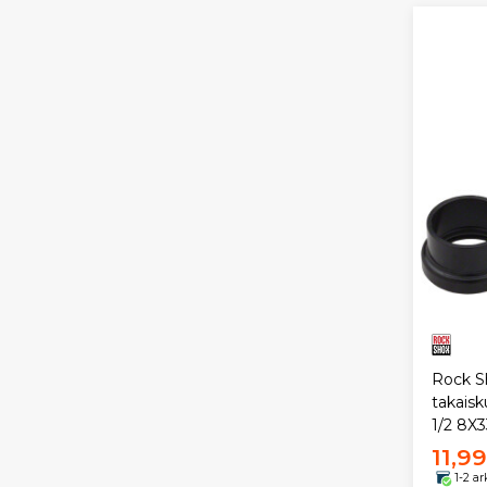
Rock S
takais
1/2 8X3
11,9
1-2 a