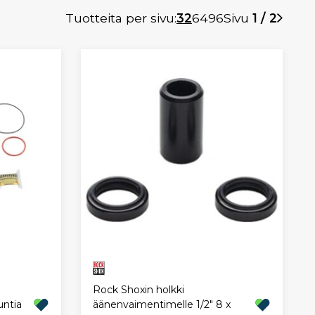
Tuotteita per sivu:
32
64
96
Sivu
1 / 2
Rock Shoxin holkki
untia
äänenvaimentimelle 1/2" 8 x