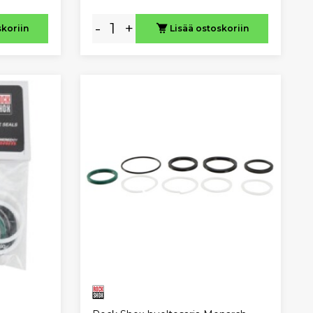
-
+
skoriin
Lisää ostoskoriin