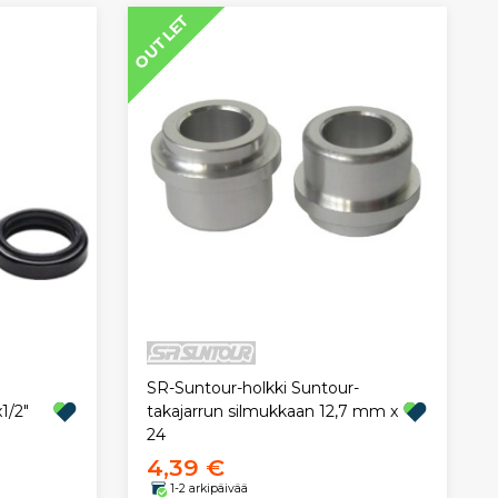
OUTLET
SR-Suntour-holkki Suntour-
1/2"
takajarrun silmukkaan 12,7 mm x
24
4,39 €
1-2 arkipäivää