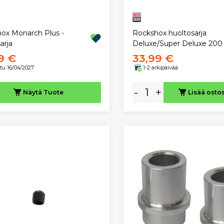
ox Monarch Plus -
Rockshox huoltosarja
arja
Deluxe/Super Deluxe 200 
9 €
33,99 €
itu 16/04/2027
1-2 arkipäivää
-
+
Näytä
Tuote
Lisää osto