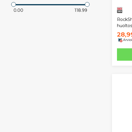
0.00
118.99
RockSh
huoltos
28,9
Arvio