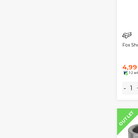
Fox Sho
4,99
1-2 a
-
OUTLET