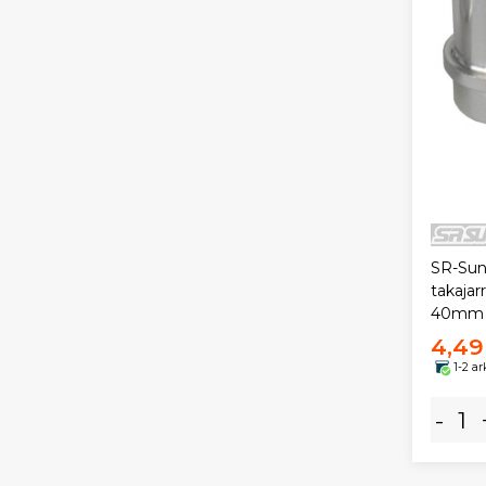
SR-Sun
takaja
40mm
4,49
1-2 a
-