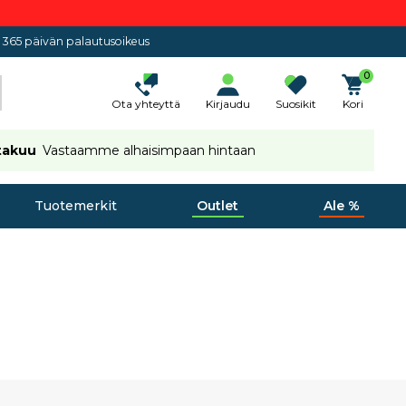
365 päivän palautusoikeus
0
Ota yhteyttä
Kirjaudu
Suosikit
Kori
takuu
Vastaamme alhaisimpaan hintaan
Tuotemerkit
Outlet
Ale %