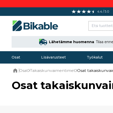
4.4 / 5.0
Lähetämme huomenna
Tilaa en
Osat
Lisävarusteet
Työkalut
Osat
Takaiskunvaimentimet
Osat takaiskunva
Home
Osat takaiskunvai