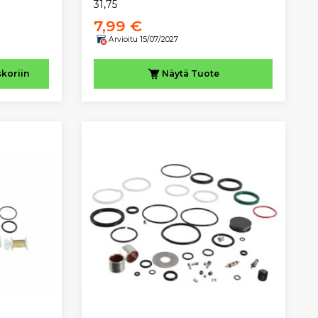
31,75
7,99 €
Arvioitu 15/07/2027
skoriin
Näytä
Tuote