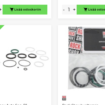
+
-
+
Lisää ostoskoriin
Lisää osto