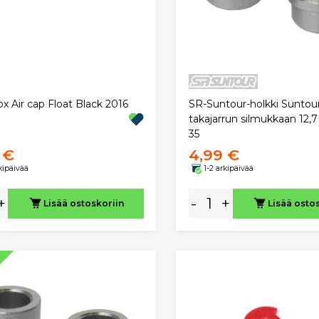
x Air cap Float Black 2016
SR-Suntour-holkki Suntou
takajarrun silmukkaan 12,
35
 €
4,99 €
rkipäivää
1-2 arkipäivää
+
-
+
Lisää ostoskoriin
Lisää osto