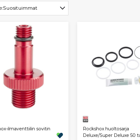
e:
Suosituimmat
x-ilmaventtiilin sovitin
Rockshox huoltosarja
u
Deluxe/Super Deluxe 50 t