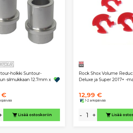
tour-holkki Suntour-
Rock Shox Volume Reduce
rrun silmukkaan 12.7mm x
Deluxe ja Super 2017+ -mal
 €
12,99 €
rkipäivää
1-2 arkipäivää
+
-
+
Lisää ostoskoriin
Lisää osto