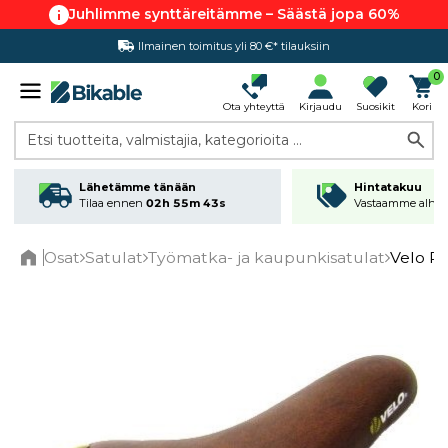
Juhlimme synttäreitämme – Säästä jopa 60%
Ilmainen toimitus yli 80 €* tilauksiin
Hintatakuu
0
Ota yhteyttä
Kirjaudu
Suosikit
Kori
Etsi tuotteita, valmistajia, kategorioita ...
Lähetämme tänään
Hintatakuu
Tilaa ennen
02h 55m 43s
Vastaamme alhai
Osat
Satulat
Työmatka- ja kaupunkisatulat
Velo Pl
Home