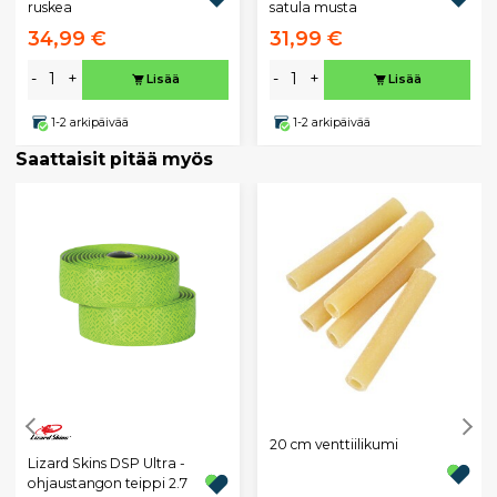
ruskea
satula musta
34,99 €
31,99 €
-
+
-
+
Lisää
Lisää
1-2 arkipäivää
1-2 arkipäivää
Saattaisit pitää myös
20 cm venttiilikumi
Lizard Skins DSP Ultra -
ohjaustangon teippi 2.7