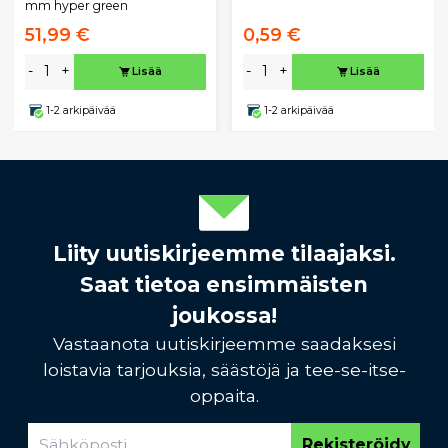
mm hyper green
51,99 €
0,59 €
-
+
-
+
Lisää
Lisää
1-2 arkipäivää
1-2 arkipäivää
Liity uutiskirjeemme tilaajaksi.
Saat tietoa ensimmäisten
joukossa!
Vastaanota uutiskirjeemme saadaksesi
loistavia tarjouksia, säästöjä ja tee-se-itse-
oppaita.
Rekisteröidy