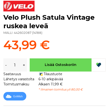
Velo Plush Satula Vintage
ruskea leveä
MALLI:
442602087
(
14188
)
43,99 €
-
+
Lisää Ostoskoriin
Saatavuus
Tilaustuote
Lähetys varastolta
6-10 arkipäivää
Toimitusmaksu
Alkaen 11,99 €
* Ilmainen toimitus yli 80,00 €
GoWish